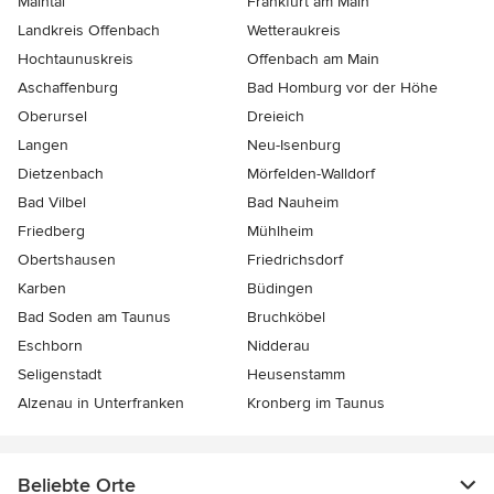
Maintal
Frankfurt am Main
Landkreis Offenbach
Wetteraukreis
Hochtaunuskreis
Offenbach am Main
Aschaffenburg
Bad Homburg vor der Höhe
Oberursel
Dreieich
Langen
Neu-Isenburg
Dietzenbach
Mörfelden-Walldorf
Bad Vilbel
Bad Nauheim
Friedberg
Mühlheim
Obertshausen
Friedrichsdorf
Karben
Büdingen
Bad Soden am Taunus
Bruchköbel
Eschborn
Nidderau
Seligenstadt
Heusenstamm
Alzenau in Unterfranken
Kronberg im Taunus
Beliebte Orte