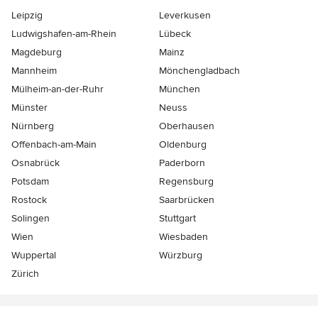
Leipzig
Leverkusen
Ludwigshafen-am-Rhein
Lübeck
Magdeburg
Mainz
Mannheim
Mönchen­gladbach
Mülheim-an-der-Ruhr
München
Münster
Neuss
Nürnberg
Oberhausen
Offenbach-am-Main
Oldenburg
Osnabrück
Paderborn
Potsdam
Regensburg
Rostock
Saarbrücken
Solingen
Stuttgart
Wien
Wiesbaden
Wuppertal
Würzburg
Zürich