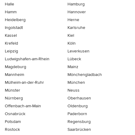
Halle
Hamburg
Hamm
Hannover
Heidelberg
Herne
Ingolstadt
Karlsruhe
Kassel
Kiel
Krefeld
Köln
Leipzig
Leverkusen
Ludwigshafen-am-Rhein
Lübeck
Magdeburg
Mainz
Mannheim
Mönchen­gladbach
Mülheim-an-der-Ruhr
München
Münster
Neuss
Nürnberg
Oberhausen
Offenbach-am-Main
Oldenburg
Osnabrück
Paderborn
Potsdam
Regensburg
Rostock
Saarbrücken