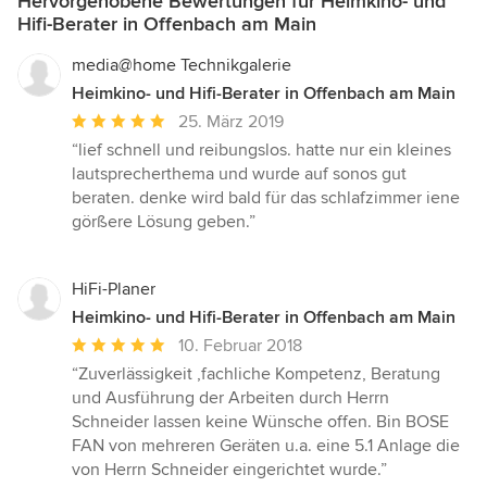
Hervorgehobene Bewertungen für Heimkino- und
Hifi-Berater in Offenbach am Main
media@home Technikgalerie
Heimkino- und Hifi-Berater in Offenbach am Main
Durchschnittliche
25. März 2019
Bewertung:
“lief schnell und reibungslos. hatte nur ein kleines
5
lautsprecherthema und wurde auf sonos gut
von
beraten. denke wird bald für das schlafzimmer iene
5
görßere Lösung geben.”
Sternen
HiFi-Planer
Heimkino- und Hifi-Berater in Offenbach am Main
Durchschnittliche
10. Februar 2018
Bewertung:
“Zuverlässigkeit ,fachliche Kompetenz, Beratung
5
und Ausführung der Arbeiten durch Herrn
von
Schneider lassen keine Wünsche offen. Bin BOSE
5
FAN von mehreren Geräten u.a. eine 5.1 Anlage die
Sternen
von Herrn Schneider eingerichtet wurde.”