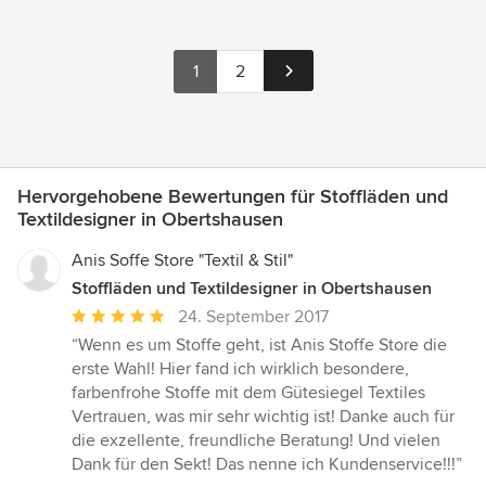
1
2
Hervorgehobene Bewertungen für Stoffläden und
Textildesigner in Obertshausen
Anis Soffe Store "Textil & Stil"
Stoffläden und Textildesigner in Obertshausen
Durchschnittliche
24. September 2017
Bewertung:
“Wenn es um Stoffe geht, ist Anis Stoffe Store die
5
erste Wahl! Hier fand ich wirklich besondere,
von
farbenfrohe Stoffe mit dem Gütesiegel Textiles
5
Vertrauen, was mir sehr wichtig ist! Danke auch für
Sternen
die exzellente, freundliche Beratung! Und vielen
Dank für den Sekt! Das nenne ich Kundenservice!!!”