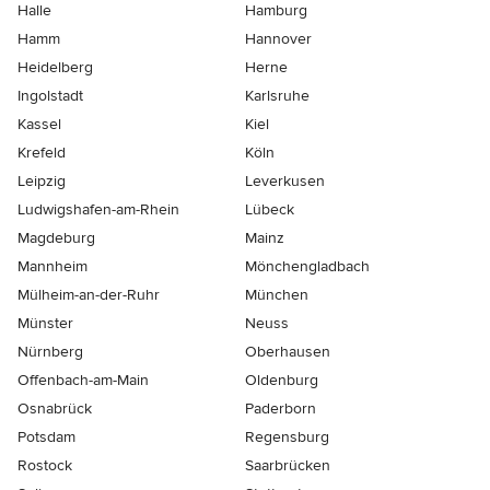
Halle
Hamburg
Hamm
Hannover
Heidelberg
Herne
Ingolstadt
Karlsruhe
Kassel
Kiel
Krefeld
Köln
Leipzig
Leverkusen
Ludwigshafen-am-Rhein
Lübeck
Magdeburg
Mainz
Mannheim
Mönchen­gladbach
Mülheim-an-der-Ruhr
München
Münster
Neuss
Nürnberg
Oberhausen
Offenbach-am-Main
Oldenburg
Osnabrück
Paderborn
Potsdam
Regensburg
Rostock
Saarbrücken