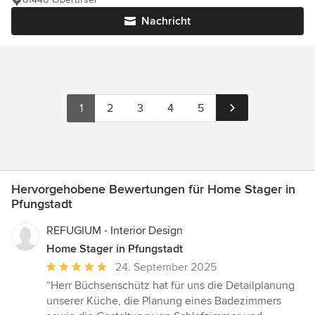
Nachricht
1
2
3
4
5
Hervorgehobene Bewertungen für Home Stager in
Pfungstadt
REFUGIUM - Interior Design
Home Stager in Pfungstadt
Durchschnittliche
24. September 2025
Bewertung:
“Herr Büchsenschütz hat für uns die Detailplanung
5
unserer Küche, die Planung eines Badezimmers
von