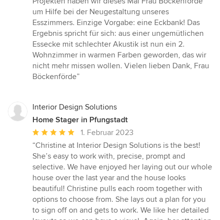
Projekten haben wir dieses Mal Frau Böckenförde
von
um Hilfe bei der Neugestaltung unseres
5
Esszimmers. Einzige Vorgabe: eine Eckbank! Das
Sternen
Ergebnis spricht für sich: aus einer ungemütlichen
Essecke mit schlechter Akustik ist nun ein 2.
Wohnzimmer in warmen Farben geworden, das wir
nicht mehr missen wollen. Vielen lieben Dank, Frau
Böckenförde”
Interior Design Solutions
Home Stager in Pfungstadt
Durchschnittliche
1. Februar 2023
Bewertung:
“Christine at Interior Design Solutions is the best!
5
She’s easy to work with, precise, prompt and
von
selective. We have enjoyed her laying out our whole
5
house over the last year and the house looks
Sternen
beautiful! Christine pulls each room together with
options to choose from. She lays out a plan for you
to sign off on and gets to work. We like her detailed