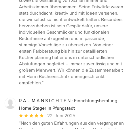
sowie die Gestaltung von Schlafzimmer und
5
Arbeitszimmer übernommen. Seine Entwürfe waren
Sternen
stets durchdacht, kreativ und mit Ideen versehen,
die wir selbst so nicht entwickelt hätten. Besonders
hervorzuheben ist sein Gespür dafür, unsere
individuellen Geschmäcker und funktionalen
Bedürfnisse aufzugreifen und in passende,
stimmige Vorschläge zu übersetzen. Von einer
ersten Farbberatung bis hin zur detaillierten
Küchenplanung hat er uns in unterschiedlichen
Abstufungen begleitet – immer zuverlässig und mit
großem Mehrwert. Wir können die Zusammenarbeit
mit Herrn Büchsenschütz uneingeschränkt
empfehlen.”
R A U M A N S I C H T E N : Einrichtungsberatung
Home Stager in Pfungstadt
Durchschnittliche
22. Juni 2025
Bewertung:
“Nach den guten Erfahrungen aus den vergangenen
5