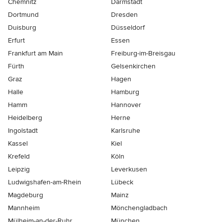
Chemnitz
Darmstadt
Dortmund
Dresden
Duisburg
Düsseldorf
Erfurt
Essen
Frankfurt am Main
Freiburg-im-Breisgau
Fürth
Gelsenkirchen
Graz
Hagen
Halle
Hamburg
Hamm
Hannover
Heidelberg
Herne
Ingolstadt
Karlsruhe
Kassel
Kiel
Krefeld
Köln
Leipzig
Leverkusen
Ludwigshafen-am-Rhein
Lübeck
Magdeburg
Mainz
Mannheim
Mönchen­gladbach
Mülheim-an-der-Ruhr
München