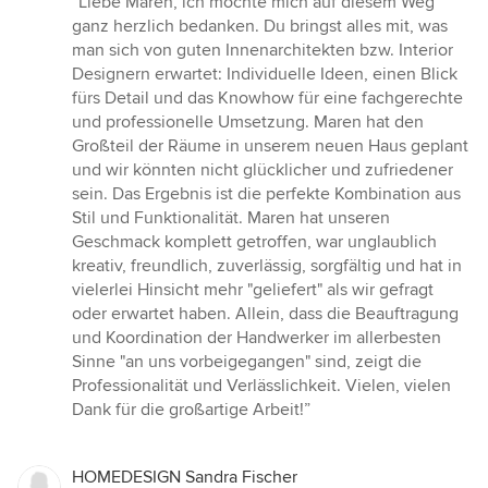
“Liebe Maren, ich möchte mich auf diesem Weg
5
ganz herzlich bedanken. Du bringst alles mit, was
von
man sich von guten Innenarchitekten bzw. Interior
5
Designern erwartet: Individuelle Ideen, einen Blick
Sternen
fürs Detail und das Knowhow für eine fachgerechte
und professionelle Umsetzung. Maren hat den
Großteil der Räume in unserem neuen Haus geplant
und wir könnten nicht glücklicher und zufriedener
sein. Das Ergebnis ist die perfekte Kombination aus
Stil und Funktionalität. Maren hat unseren
Geschmack komplett getroffen, war unglaublich
kreativ, freundlich, zuverlässig, sorgfältig und hat in
vielerlei Hinsicht mehr "geliefert" als wir gefragt
oder erwartet haben. Allein, dass die Beauftragung
und Koordination der Handwerker im allerbesten
Sinne "an uns vorbeigegangen" sind, zeigt die
Professionalität und Verlässlichkeit. Vielen, vielen
Dank für die großartige Arbeit!”
HOMEDESIGN Sandra Fischer