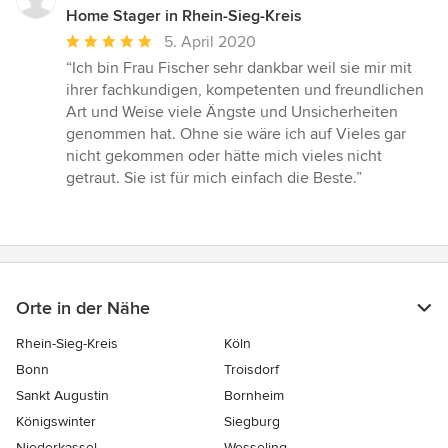
Home Stager in Rhein-Sieg-Kreis
Durchschnittliche
5. April 2020
Bewertung:
“Ich bin Frau Fischer sehr dankbar weil sie mir mit
5
ihrer fachkundigen, kompetenten und freundlichen
von
Art und Weise viele Ängste und Unsicherheiten
5
genommen hat. Ohne sie wäre ich auf Vieles gar
Sternen
nicht gekommen oder hätte mich vieles nicht
getraut. Sie ist für mich einfach die Beste.”
Orte in der Nähe
Rhein-Sieg-Kreis
Köln
Bonn
Troisdorf
Sankt Augustin
Bornheim
Königswinter
Siegburg
Niederkassel
Wesseling