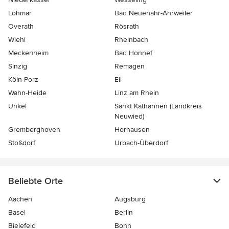
Lohmar
Bad Neuenahr-Ahrweiler
Overath
Rösrath
Wiehl
Rheinbach
Meckenheim
Bad Honnef
Sinzig
Remagen
Köln-Porz
Eil
Wahn-Heide
Linz am Rhein
Unkel
Sankt Katharinen (Landkreis
Neuwied)
Gremberghoven
Horhausen
Stoßdorf
Urbach-Überdorf
Beliebte Orte
Aachen
Augsburg
Basel
Berlin
Bielefeld
Bonn