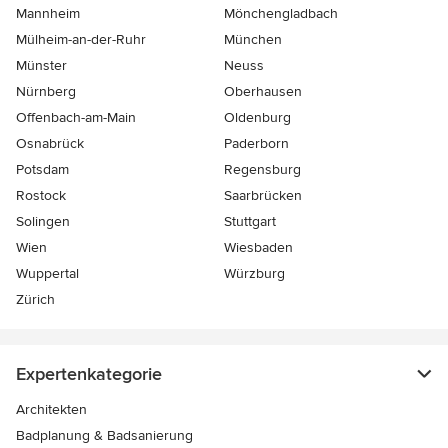
Mannheim
Mönchen­gladbach
Mülheim-an-der-Ruhr
München
Münster
Neuss
Nürnberg
Oberhausen
Offenbach-am-Main
Oldenburg
Osnabrück
Paderborn
Potsdam
Regensburg
Rostock
Saarbrücken
Solingen
Stuttgart
Wien
Wiesbaden
Wuppertal
Würzburg
Zürich
Expertenkategorie
Architekten
Badplanung & Badsanierung