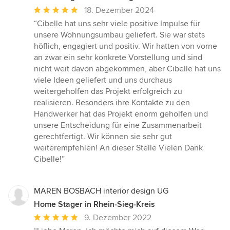
Durchschnittliche
18. Dezember 2024
Bewertung:
“Cibelle hat uns sehr viele positive Impulse für
5
unsere Wohnungsumbau geliefert. Sie war stets
von
höflich, engagiert und positiv. Wir hatten von vorne
5
an zwar ein sehr konkrete Vorstellung und sind
Sternen
nicht weit davon abgekommen, aber Cibelle hat uns
viele Ideen geliefert und uns durchaus
weitergeholfen das Projekt erfolgreich zu
realisieren. Besonders ihre Kontakte zu den
Handwerker hat das Projekt enorm geholfen und
unsere Entscheidung für eine Zusammenarbeit
gerechtfertigt. Wir können sie sehr gut
weiterempfehlen! An dieser Stelle Vielen Dank
Cibelle!”
MAREN BOSBACH interior design UG
Home Stager in Rhein-Sieg-Kreis
Durchschnittliche
9. Dezember 2022
Bewertung: