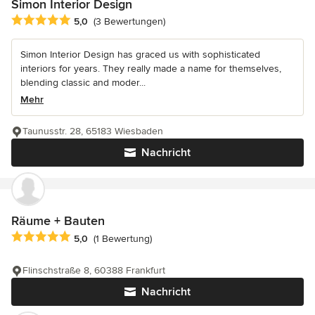
Simon Interior Design
Durchschnittliche Bewertung: 5 von 5 Sternen
5,0
(3 Bewertungen)
Simon Interior Design has graced us with sophisticated
interiors for years. They really made a name for themselves,
blending classic and moder...
Mehr
Taunusstr. 28, 65183 Wiesbaden
Nachricht
Räume + Bauten
Durchschnittliche Bewertung: 5 von 5 Sternen
5,0
(1 Bewertung)
Flinschstraße 8, 60388 Frankfurt
Nachricht