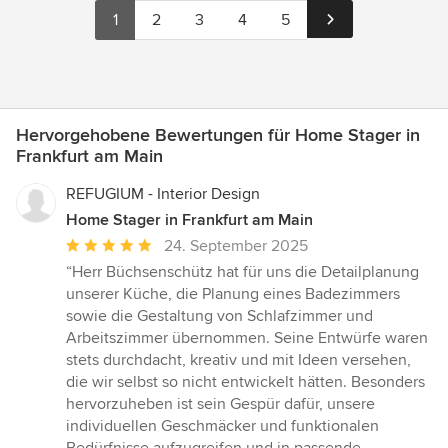
1
2
3
4
5
Hervorgehobene Bewertungen für Home Stager in
Frankfurt am Main
REFUGIUM - Interior Design
Home Stager in Frankfurt am Main
Durchschnittliche
24. September 2025
Bewertung:
“Herr Büchsenschütz hat für uns die Detailplanung
5
unserer Küche, die Planung eines Badezimmers
von
sowie die Gestaltung von Schlafzimmer und
5
Arbeitszimmer übernommen. Seine Entwürfe waren
Sternen
stets durchdacht, kreativ und mit Ideen versehen,
die wir selbst so nicht entwickelt hätten. Besonders
hervorzuheben ist sein Gespür dafür, unsere
individuellen Geschmäcker und funktionalen
Bedürfnisse aufzugreifen und in passende,