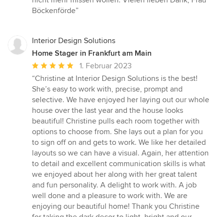
Böckenförde”
Interior Design Solutions
Home Stager in Frankfurt am Main
Durchschnittliche
1. Februar 2023
Bewertung:
“Christine at Interior Design Solutions is the best!
5
She’s easy to work with, precise, prompt and
von
selective. We have enjoyed her laying out our whole
5
house over the last year and the house looks
Sternen
beautiful! Christine pulls each room together with
options to choose from. She lays out a plan for you
to sign off on and gets to work. We like her detailed
layouts so we can have a visual. Again, her attention
to detail and excellent communication skills is what
we enjoyed about her along with her great talent
and fun personality. A delight to work with. A job
well done and a pleasure to work with. We are
enjoying our beautiful home! Thank you Christine
for taking the dark decor to light, bright and our