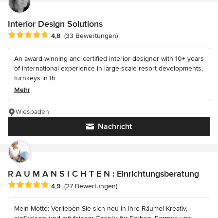
Interior Design Solutions
Durchschnittliche Bewertung: 4.8 von 5 Sternen
4,8
(33 Bewertungen)
An award-winning and certified interior designer with 10+ years
of international experience in large-scale resort developments,
turnkeys in th...
Mehr
Wiesbaden
Nachricht
R A U M A N S I C H T E N : Einrichtungsberatung
Durchschnittliche Bewertung: 4.9 von 5 Sternen
4,9
(27 Bewertungen)
Mein Motto: Verlieben Sie sich neu in Ihre Räume! Kreativ,