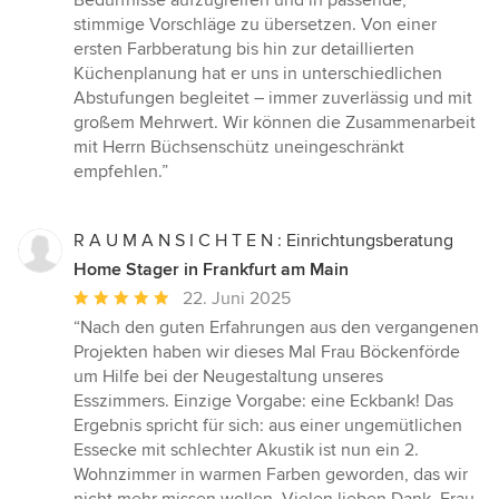
stimmige Vorschläge zu übersetzen. Von einer
ersten Farbberatung bis hin zur detaillierten
Küchenplanung hat er uns in unterschiedlichen
Abstufungen begleitet – immer zuverlässig und mit
großem Mehrwert. Wir können die Zusammenarbeit
mit Herrn Büchsenschütz uneingeschränkt
empfehlen.”
R A U M A N S I C H T E N : Einrichtungsberatung
Home Stager in Frankfurt am Main
Durchschnittliche
22. Juni 2025
Bewertung:
“Nach den guten Erfahrungen aus den vergangenen
5
Projekten haben wir dieses Mal Frau Böckenförde
von
um Hilfe bei der Neugestaltung unseres
5
Esszimmers. Einzige Vorgabe: eine Eckbank! Das
Sternen
Ergebnis spricht für sich: aus einer ungemütlichen
Essecke mit schlechter Akustik ist nun ein 2.
Wohnzimmer in warmen Farben geworden, das wir
nicht mehr missen wollen. Vielen lieben Dank, Frau