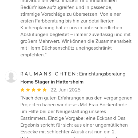
individuellen Geschmäcker und funktionalen
Bedürfnisse aufzugreifen und in passende,
stimmige Vorschläge zu übersetzen. Von einer
ersten Farbberatung bis hin zur detaillierten
Küchenplanung hat er uns in unterschiedlichen
Abstufungen begleitet – immer zuverlässig und mit
großem Mehrwert. Wir können die Zusammenarbeit
mit Herrn Büchsenschütz uneingeschränkt
empfehlen.”
R A U M A N S I C H T E N : Einrichtungsberatung
Home Stager in Hattersheim
Durchschnittliche
22. Juni 2025
Bewertung:
“Nach den guten Erfahrungen aus den vergangenen
5
Projekten haben wir dieses Mal Frau Böckenförde
von
um Hilfe bei der Neugestaltung unseres
5
Esszimmers. Einzige Vorgabe: eine Eckbank! Das
Sternen
Ergebnis spricht für sich: aus einer ungemütlichen
Essecke mit schlechter Akustik ist nun ein 2.