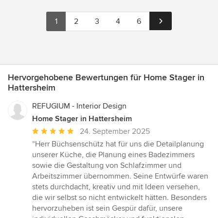
1
2
3
4
6
Hervorgehobene Bewertungen für Home Stager in
Hattersheim
REFUGIUM - Interior Design
Home Stager in Hattersheim
Durchschnittliche
24. September 2025
Bewertung:
“Herr Büchsenschütz hat für uns die Detailplanung
5
unserer Küche, die Planung eines Badezimmers
von
sowie die Gestaltung von Schlafzimmer und
5
Arbeitszimmer übernommen. Seine Entwürfe waren
Sternen
stets durchdacht, kreativ und mit Ideen versehen,
die wir selbst so nicht entwickelt hätten. Besonders
hervorzuheben ist sein Gespür dafür, unsere