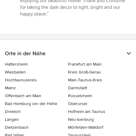
enjoying our beautiful home! Thank you Christine
for taking the dark decor to light, bright and our
happy place.”
Orte in der Nähe
Hattersheim
Frankfurt am Main
Wiesbaden
Kreis Groß-Gerau
Hochtaunuskreis
Main-Taunus-Kreis
Mainz
Darmstadt
Offenbach am Main
Rüsselsheim
Bad Homburg vor der Höhe
Oberursel
Dreieich
Hofheim am Taunus
Langen
Neu-Isenburg
Dietzenbach
Mörfelden-Walldorf
Bad Vilbel
Taunusstein