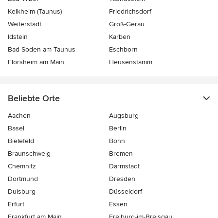
Kelkheim (Taunus)
Friedrichsdorf
Weiterstadt
Groß-Gerau
Idstein
Karben
Bad Soden am Taunus
Eschborn
Flörsheim am Main
Heusenstamm
Beliebte Orte
Aachen
Augsburg
Basel
Berlin
Bielefeld
Bonn
Braunschweig
Bremen
Chemnitz
Darmstadt
Dortmund
Dresden
Duisburg
Düsseldorf
Erfurt
Essen
Frankfurt am Main
Freiburg-im-Breisgau