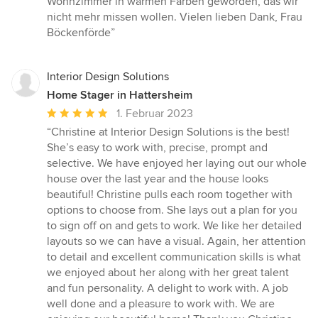
Wohnzimmer in warmen Farben geworden, das wir
nicht mehr missen wollen. Vielen lieben Dank, Frau
Böckenförde”
Interior Design Solutions
Home Stager in Hattersheim
Durchschnittliche
1. Februar 2023
Bewertung:
“Christine at Interior Design Solutions is the best!
5
She’s easy to work with, precise, prompt and
von
selective. We have enjoyed her laying out our whole
5
house over the last year and the house looks
Sternen
beautiful! Christine pulls each room together with
options to choose from. She lays out a plan for you
to sign off on and gets to work. We like her detailed
layouts so we can have a visual. Again, her attention
to detail and excellent communication skills is what
we enjoyed about her along with her great talent
and fun personality. A delight to work with. A job
well done and a pleasure to work with. We are