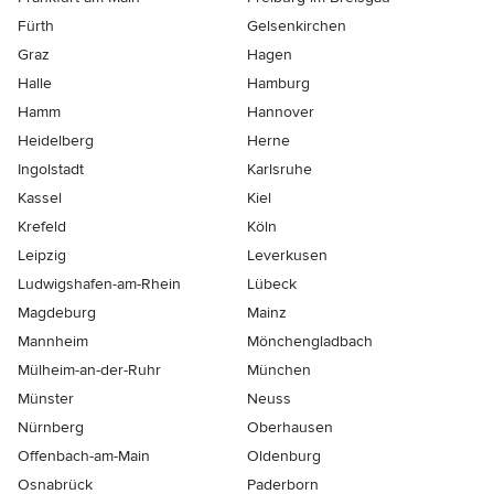
Fürth
Gelsenkirchen
Graz
Hagen
Halle
Hamburg
Hamm
Hannover
Heidelberg
Herne
Ingolstadt
Karlsruhe
Kassel
Kiel
Krefeld
Köln
Leipzig
Leverkusen
Ludwigshafen-am-Rhein
Lübeck
Magdeburg
Mainz
Mannheim
Mönchen­gladbach
Mülheim-an-der-Ruhr
München
Münster
Neuss
Nürnberg
Oberhausen
Offenbach-am-Main
Oldenburg
Osnabrück
Paderborn