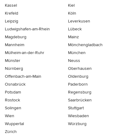
Kassel
Kiel
Krefeld
Köln
Leipzig
Leverkusen
Ludwigshafen-am-Rhein
Lübeck
Magdeburg
Mainz
Mannheim
Mönchen­gladbach
Mülheim-an-der-Ruhr
München
Münster
Neuss
Nürnberg
Oberhausen
Offenbach-am-Main
Oldenburg
Osnabrück
Paderborn
Potsdam
Regensburg
Rostock
Saarbrücken
Solingen
Stuttgart
Wien
Wiesbaden
Wuppertal
Würzburg
Zürich