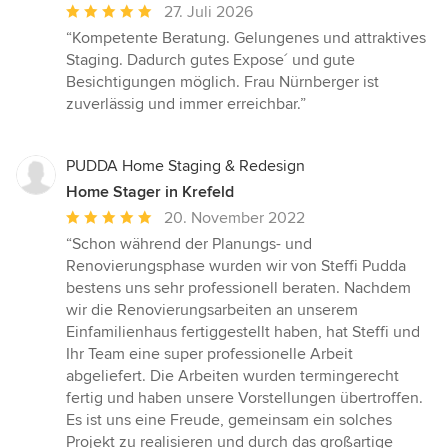
Durchschnittliche
27. Juli 2026
Bewertung:
“Kompetente Beratung. Gelungenes und attraktives
5
Staging. Dadurch gutes Expose´ und gute
von
Besichtigungen möglich. Frau Nürnberger ist
5
zuverlässig und immer erreichbar.”
Sternen
PUDDA Home Staging & Redesign
Home Stager in Krefeld
Durchschnittliche
20. November 2022
Bewertung:
“Schon während der Planungs- und
5
Renovierungsphase wurden wir von Steffi Pudda
von
bestens uns sehr professionell beraten. Nachdem
5
wir die Renovierungsarbeiten an unserem
Sternen
Einfamilienhaus fertiggestellt haben, hat Steffi und
Ihr Team eine super professionelle Arbeit
abgeliefert. Die Arbeiten wurden termingerecht
fertig und haben unsere Vorstellungen übertroffen.
Es ist uns eine Freude, gemeinsam ein solches
Projekt zu realisieren und durch das großartige