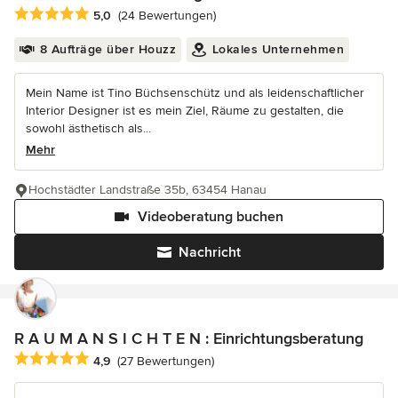
Durchschnittliche Bewertung: 5 von 5 Sternen
5,0
(24 Bewertungen)
8 Aufträge über Houzz
Lokales Unternehmen
Mein Name ist Tino Büchsenschütz und als leidenschaftlicher
Interior Designer ist es mein Ziel, Räume zu gestalten, die
sowohl ästhetisch als...
Mehr
Hochstädter Landstraße 35b, 63454 Hanau
Videoberatung buchen
Nachricht
R A U M A N S I C H T E N : Einrichtungsberatung
Durchschnittliche Bewertung: 4.9 von 5 Sternen
4,9
(27 Bewertungen)