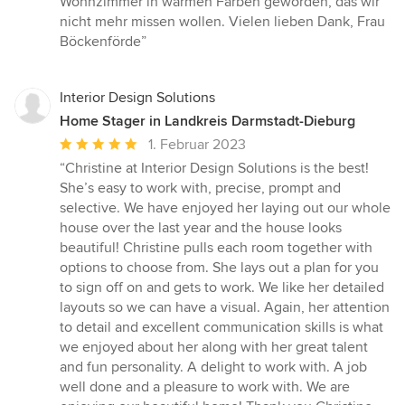
Wohnzimmer in warmen Farben geworden, das wir
nicht mehr missen wollen. Vielen lieben Dank, Frau
Böckenförde”
Interior Design Solutions
Home Stager in Landkreis Darmstadt-Dieburg
Durchschnittliche
1. Februar 2023
Bewertung:
“Christine at Interior Design Solutions is the best!
5
She’s easy to work with, precise, prompt and
von
selective. We have enjoyed her laying out our whole
5
house over the last year and the house looks
Sternen
beautiful! Christine pulls each room together with
options to choose from. She lays out a plan for you
to sign off on and gets to work. We like her detailed
layouts so we can have a visual. Again, her attention
to detail and excellent communication skills is what
we enjoyed about her along with her great talent
and fun personality. A delight to work with. A job
well done and a pleasure to work with. We are