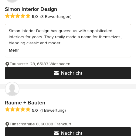
Simon Interior Design
Durchschnittliche Bewertung: 5 von 5 Sternen
5,0
(3 Bewertungen)
Simon Interior Design has graced us with sophisticated
interiors for years. They really made a name for themselves,
blending classic and moder...
Mehr
Taunusstr. 28, 65183 Wiesbaden
Nachricht
Räume + Bauten
Durchschnittliche Bewertung: 5 von 5 Sternen
5,0
(1 Bewertung)
Flinschstraße 8, 60388 Frankfurt
Nachricht