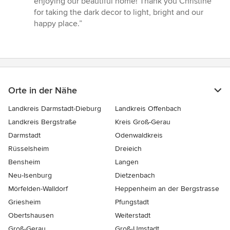
enjoying our beautiful home! Thank you Christine
for taking the dark decor to light, bright and our
happy place.”
Orte in der Nähe
Landkreis Darmstadt-Dieburg
Landkreis Offenbach
Landkreis Bergstraße
Kreis Groß-Gerau
Darmstadt
Odenwaldkreis
Rüsselsheim
Dreieich
Bensheim
Langen
Neu-Isenburg
Dietzenbach
Mörfelden-Walldorf
Heppenheim an der Bergstrasse
Griesheim
Pfungstadt
Obertshausen
Weiterstadt
Groß-Gerau
Groß-Umstadt