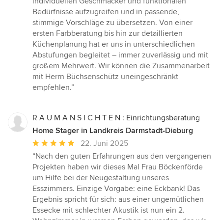
individuellen Geschmäcker und funktionalen
Bedürfnisse aufzugreifen und in passende,
stimmige Vorschläge zu übersetzen. Von einer
ersten Farbberatung bis hin zur detaillierten
Küchenplanung hat er uns in unterschiedlichen
Abstufungen begleitet – immer zuverlässig und mit
großem Mehrwert. Wir können die Zusammenarbeit
mit Herrn Büchsenschütz uneingeschränkt
empfehlen.”
R A U M A N S I C H T E N : Einrichtungsberatung
Home Stager in Landkreis Darmstadt-Dieburg
Durchschnittliche
22. Juni 2025
Bewertung:
“Nach den guten Erfahrungen aus den vergangenen
5
Projekten haben wir dieses Mal Frau Böckenförde
von
um Hilfe bei der Neugestaltung unseres
5
Esszimmers. Einzige Vorgabe: eine Eckbank! Das
Sternen
Ergebnis spricht für sich: aus einer ungemütlichen
Essecke mit schlechter Akustik ist nun ein 2.