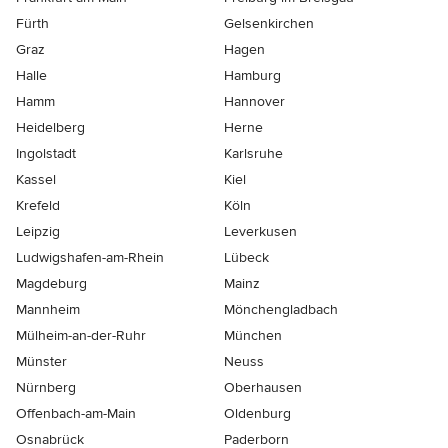
Fürth
Gelsenkirchen
Graz
Hagen
Halle
Hamburg
Hamm
Hannover
Heidelberg
Herne
Ingolstadt
Karlsruhe
Kassel
Kiel
Krefeld
Köln
Leipzig
Leverkusen
Ludwigshafen-am-Rhein
Lübeck
Magdeburg
Mainz
Mannheim
Mönchen­gladbach
Mülheim-an-der-Ruhr
München
Münster
Neuss
Nürnberg
Oberhausen
Offenbach-am-Main
Oldenburg
Osnabrück
Paderborn