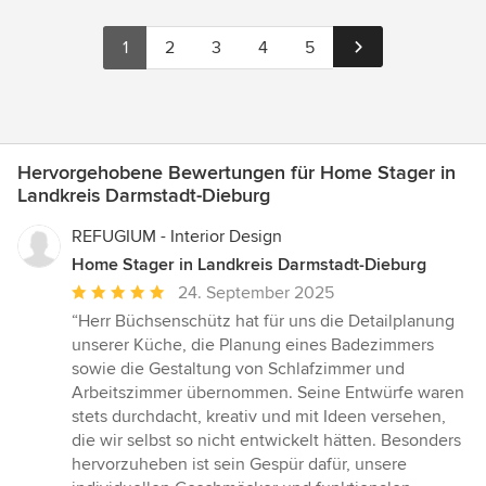
1
2
3
4
5
Hervorgehobene Bewertungen für Home Stager in
Landkreis Darmstadt-Dieburg
REFUGIUM - Interior Design
Home Stager in Landkreis Darmstadt-Dieburg
Durchschnittliche
24. September 2025
Bewertung:
“Herr Büchsenschütz hat für uns die Detailplanung
5
unserer Küche, die Planung eines Badezimmers
von
sowie die Gestaltung von Schlafzimmer und
5
Arbeitszimmer übernommen. Seine Entwürfe waren
Sternen
stets durchdacht, kreativ und mit Ideen versehen,
die wir selbst so nicht entwickelt hätten. Besonders
hervorzuheben ist sein Gespür dafür, unsere