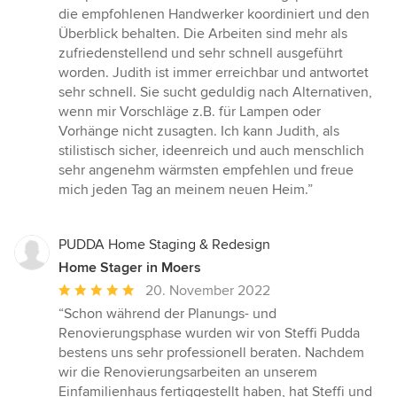
die empfohlenen Handwerker koordiniert und den
Überblick behalten. Die Arbeiten sind mehr als
zufriedenstellend und sehr schnell ausgeführt
worden. Judith ist immer erreichbar und antwortet
sehr schnell. Sie sucht geduldig nach Alternativen,
wenn mir Vorschläge z.B. für Lampen oder
Vorhänge nicht zusagten. Ich kann Judith, als
stilistisch sicher, ideenreich und auch menschlich
sehr angenehm wärmsten empfehlen und freue
mich jeden Tag an meinem neuen Heim.”
PUDDA Home Staging & Redesign
Home Stager in Moers
Durchschnittliche
20. November 2022
Bewertung:
“Schon während der Planungs- und
5
Renovierungsphase wurden wir von Steffi Pudda
von
bestens uns sehr professionell beraten. Nachdem
5
wir die Renovierungsarbeiten an unserem
Sternen
Einfamilienhaus fertiggestellt haben, hat Steffi und