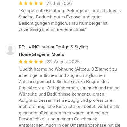
Durchschnittliche
27. Juli 2026
Bewertung:
“Kompetente Beratung. Gelungenes und attraktives
5
Staging. Dadurch gutes Expose´ und gute
von
Besichtigungen möglich. Frau Nürnberger ist
5
zuverlässig und immer erreichbar.”
Sternen
RE:LIVING Interior Design & Styling
Home Stager in Moers
Durchschnittliche
28. August 2025
Bewertung:
“Judith hat meine Wohnung (Altbau, 3 Zimmer) zu
5
einem gemütlichen und zugleich stylischen
von
Zuhause gemacht. Sie hat sich zu Beginn des
5
Projektes viel Zeit genommen, um mich und meine
Sternen
Wünsche und Bedürfnisse kennenzulernen.
Aufgrund dessen hat sie zügig und professionell
mehrere mögliche Konzepte erarbeitet, welche alle
gleichermaßen ideenreich waren und meiner
Persönlichkeit und meinem Geschmack
entsprachen. Auch in der Umsetzungsphase hat sie