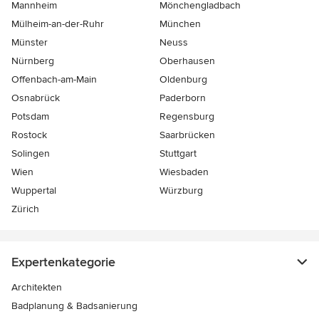
Mannheim
Mönchen­gladbach
Mülheim-an-der-Ruhr
München
Münster
Neuss
Nürnberg
Oberhausen
Offenbach-am-Main
Oldenburg
Osnabrück
Paderborn
Potsdam
Regensburg
Rostock
Saarbrücken
Solingen
Stuttgart
Wien
Wiesbaden
Wuppertal
Würzburg
Zürich
Expertenkategorie
Architekten
Badplanung & Badsanierung