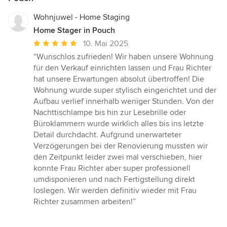
Wohnjuwel - Home Staging
Home Stager in Pouch
Durchschnittliche
10. Mai 2025
Bewertung:
“Wunschlos zufrieden! Wir haben unsere Wohnung
5
für den Verkauf einrichten lassen und Frau Richter
von
hat unsere Erwartungen absolut übertroffen! Die
5
Wohnung wurde super stylisch eingerichtet und der
Sternen
Aufbau verlief innerhalb weniger Stunden. Von der
Nachttischlampe bis hin zur Lesebrille oder
Büroklammern wurde wirklich alles bis ins letzte
Detail durchdacht. Aufgrund unerwarteter
Verzögerungen bei der Renovierung mussten wir
den Zeitpunkt leider zwei mal verschieben, hier
konnte Frau Richter aber super professionell
umdisponieren und nach Fertigstellung direkt
loslegen. Wir werden definitiv wieder mit Frau
Richter zusammen arbeiten!”