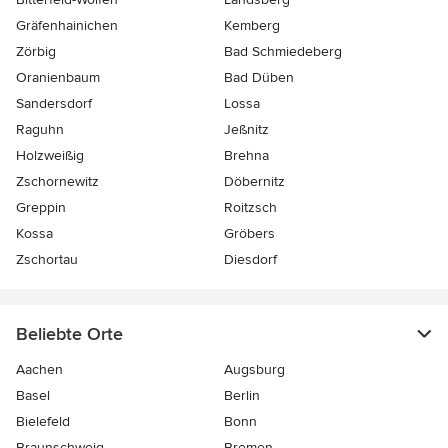
Gräfenhainichen
Kemberg
Zörbig
Bad Schmiedeberg
Oranienbaum
Bad Düben
Sandersdorf
Lossa
Raguhn
Jeßnitz
Holzweißig
Brehna
Zschornewitz
Döbernitz
Greppin
Roitzsch
Kossa
Gröbers
Zschortau
Diesdorf
Beliebte Orte
Aachen
Augsburg
Basel
Berlin
Bielefeld
Bonn
Braunschweig
Bremen