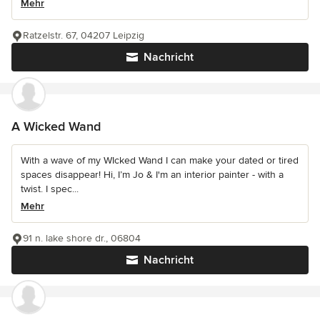
Mehr
Ratzelstr. 67, 04207 Leipzig
Nachricht
A Wicked Wand
With a wave of my WIcked Wand I can make your dated or tired
spaces disappear! Hi, I’m Jo & I'm an interior painter - with a
twist. I spec...
Mehr
91 n. lake shore dr., 06804
Nachricht