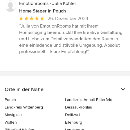
Emotionrooms - Julia Köhler
Home Stager in Pouch
Durchschnittliche
26. Dezember 2024
Bewertung:
“Julia von EmotionRooms hat mit ihrem
5
Homestaging beeindruckt! Ihre kreative Gestaltung
von
und Liebe zum Detail verwandelten den Raum in
5
eine einladende und stilvolle Umgebung. Absolut
Sternen
professionell – klare Empfehlung!”
Orte in der Nähe
Pouch
Landkreis Anhalt-Bitterfeld
Landkreis Wittenberg
Dessau-Roßlau
Mosigkau
Delitzsch
Wolfen
Eilenburg
Bitterfeld-Wolfen
Landsberg