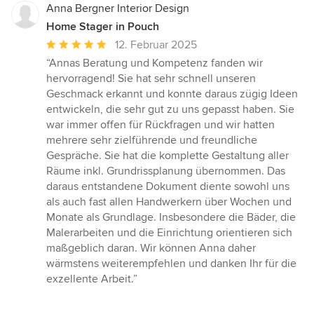
Anna Bergner Interior Design
Home Stager in Pouch
Durchschnittliche
12. Februar 2025
Bewertung:
“Annas Beratung und Kompetenz fanden wir
5
hervorragend! Sie hat sehr schnell unseren
von
Geschmack erkannt und konnte daraus zügig Ideen
5
entwickeln, die sehr gut zu uns gepasst haben. Sie
Sternen
war immer offen für Rückfragen und wir hatten
mehrere sehr zielführende und freundliche
Gespräche. Sie hat die komplette Gestaltung aller
Räume inkl. Grundrissplanung übernommen. Das
daraus entstandene Dokument diente sowohl uns
als auch fast allen Handwerkern über Wochen und
Monate als Grundlage. Insbesondere die Bäder, die
Malerarbeiten und die Einrichtung orientieren sich
maßgeblich daran. Wir können Anna daher
wärmstens weiterempfehlen und danken Ihr für die
exzellente Arbeit.”