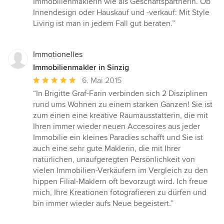
Immobilienmaklerin wie als Geschäftspartnerin. Ob
Sternen
Innendesign oder Hauskauf und -verkauf: Mit Style
Living ist man in jedem Fall gut beraten.”
Immotionelles
Immobilienmakler in Sinzig
Durchschnittliche
6. Mai 2015
Bewertung:
“In Brigitte Graf-Farin verbinden sich 2 Disziplinen
5
rund ums Wohnen zu einem starken Ganzen! Sie ist
von
zum einen eine kreative Raumausstatterin, die mit
5
Ihren immer wieder neuen Accesoires aus jeder
Sternen
Immobilie ein kleines Paradies schafft und Sie ist
auch eine sehr gute Maklerin, die mit Ihrer
natürlichen, unaufgeregten Persönlichkeit von
vielen Immobilien-Verkäufern im Vergleich zu den
hippen Filial-Maklern oft bevorzugt wird. Ich freue
mich, Ihre Kreationen fotografieren zu dürfen und
bin immer wieder aufs Neue begeistert.”