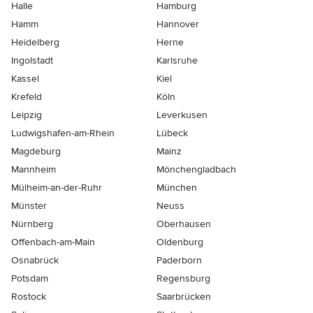
Halle
Hamburg
Hamm
Hannover
Heidelberg
Herne
Ingolstadt
Karlsruhe
Kassel
Kiel
Krefeld
Köln
Leipzig
Leverkusen
Ludwigshafen-am-Rhein
Lübeck
Magdeburg
Mainz
Mannheim
Mönchen­gladbach
Mülheim-an-der-Ruhr
München
Münster
Neuss
Nürnberg
Oberhausen
Offenbach-am-Main
Oldenburg
Osnabrück
Paderborn
Potsdam
Regensburg
Rostock
Saarbrücken