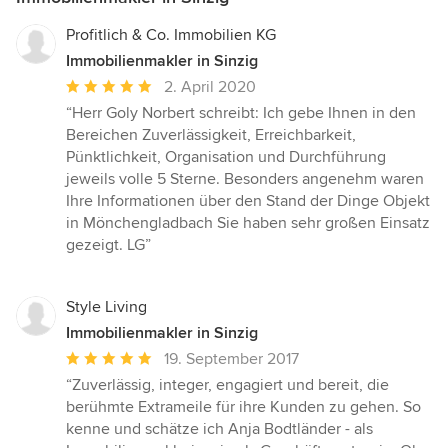
Profitlich & Co. Immobilien KG
Immobilienmakler in Sinzig
Durchschnittliche
2. April 2020
Bewertung:
“Herr Goly Norbert schreibt: Ich gebe Ihnen in den
5
Bereichen Zuverlässigkeit, Erreichbarkeit,
von
Pünktlichkeit, Organisation und Durchführung
5
jeweils volle 5 Sterne. Besonders angenehm waren
Sternen
Ihre Informationen über den Stand der Dinge Objekt
in Mönchengladbach Sie haben sehr großen Einsatz
gezeigt. LG”
Style Living
Immobilienmakler in Sinzig
Durchschnittliche
19. September 2017
Bewertung:
“Zuverlässig, integer, engagiert und bereit, die
5
berühmte Extrameile für ihre Kunden zu gehen. So
von
kenne und schätze ich Anja Bodtländer - als
5