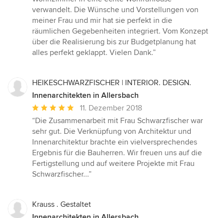
von
verwandelt. Die Wünsche und Vorstellungen von
5
meiner Frau und mir hat sie perfekt in die
Sternen
räumlichen Gegebenheiten integriert. Vom Konzept
über die Realisierung bis zur Budgetplanung hat
alles perfekt geklappt. Vielen Dank.”
HEIKESCHWARZFISCHER | INTERIOR. DESIGN.
Innenarchitekten in Allersbach
Durchschnittliche
11. Dezember 2018
Bewertung:
“Die Zusammenarbeit mit Frau Schwarzfischer war
5
sehr gut. Die Verknüpfung von Architektur und
von
Innenarchitektur brachte ein vielversprechendes
5
Ergebnis für die Bauherren. Wir freuen uns auf die
Sternen
Fertigstellung und auf weitere Projekte mit Frau
Schwarzfischer...”
Krauss . Gestaltet
Innenarchitekten in Allersbach