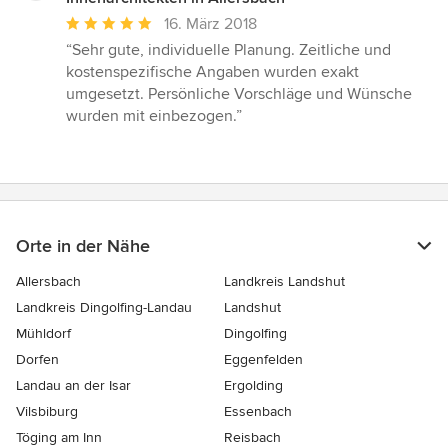
Durchschnittliche
16. März 2018
Bewertung:
“Sehr gute, individuelle Planung. Zeitliche und
5
kostenspezifische Angaben wurden exakt
von
umgesetzt. Persönliche Vorschläge und Wünsche
5
wurden mit einbezogen.”
Sternen
Orte in der Nähe
Allersbach
Landkreis Landshut
Landkreis Dingolfing-Landau
Landshut
Mühldorf
Dingolfing
Dorfen
Eggenfelden
Landau an der Isar
Ergolding
Vilsbiburg
Essenbach
Töging am Inn
Reisbach