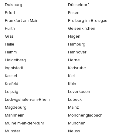
Duisburg
Düsseldorf
Erfurt
Essen
Frankfurt am Main
Freiburg-im-Breisgau
Fürth
Gelsenkirchen
Graz
Hagen
Halle
Hamburg
Hamm
Hannover
Heidelberg
Herne
Ingolstadt
Karlsruhe
Kassel
Kiel
Krefeld
Köln
Leipzig
Leverkusen
Ludwigshafen-am-Rhein
Lübeck
Magdeburg
Mainz
Mannheim
Mönchen­gladbach
Mülheim-an-der-Ruhr
München
Münster
Neuss