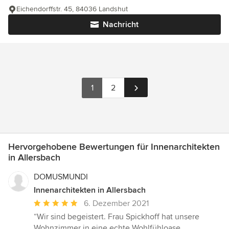
Eichendorffstr. 45, 84036 Landshut
Nachricht
1
2
Hervorgehobene Bewertungen für Innenarchitekten
in Allersbach
DOMUSMUNDI
Innenarchitekten in Allersbach
Durchschnittliche
6. Dezember 2021
Bewertung:
“Wir sind begeistert. Frau Spickhoff hat unsere
5
Wohnzimmer in eine echte Wohlfühloase