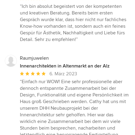
Bewertung:
“Ich bin absolut begeistert von der kompetenten
5
und kreativen Beratung. Bereits beim ersten
von
Gespräch wurde klar, dass hier nicht nur fachliches
5
Know-how vorhanden ist, sondern auch ein feines
Sternen
Gespür für Ästhetik, Nachhaltigkeit und Liebe fürs
Detail. Sehr zu empfehlen!”
Raumjuwelen
Innenarchitekten in Altenmarkt an der Alz
Durchschnittliche
6. März 2023
Bewertung:
“Einfach nur WOW! Eine sehr professionelle aber
5
dennoch entspannte Zusammenarbeit bei der
von
Design, Funktionalität und eigene Persönlichkeit im
5
Haus groß Geschrieben werden. Cathy hat uns mit
Sternen
unserem DHH Neubauprojekt bei der
Innenarchitektur sehr geholfen. Hier war das
wirklich eine Zusammenarbeit bei dem wir viele
Stunden beim besprechen, nacharbeiten und
letztendlich eine hervorragende Fertigstellung