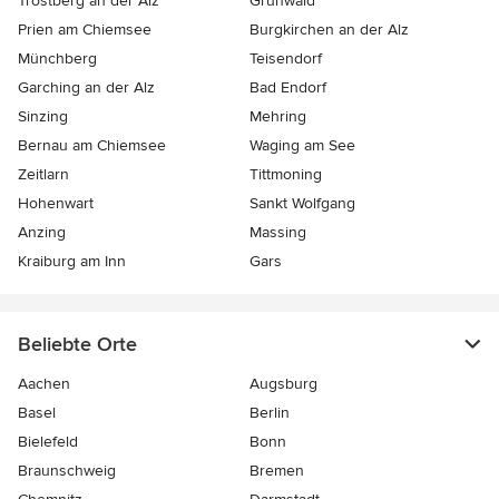
Trostberg an der Alz
Grünwald
Prien am Chiemsee
Burgkirchen an der Alz
Münchberg
Teisendorf
Garching an der Alz
Bad Endorf
Sinzing
Mehring
Bernau am Chiemsee
Waging am See
Zeitlarn
Tittmoning
Hohenwart
Sankt Wolfgang
Anzing
Massing
Kraiburg am Inn
Gars
Beliebte Orte
Aachen
Augsburg
Basel
Berlin
Bielefeld
Bonn
Braunschweig
Bremen