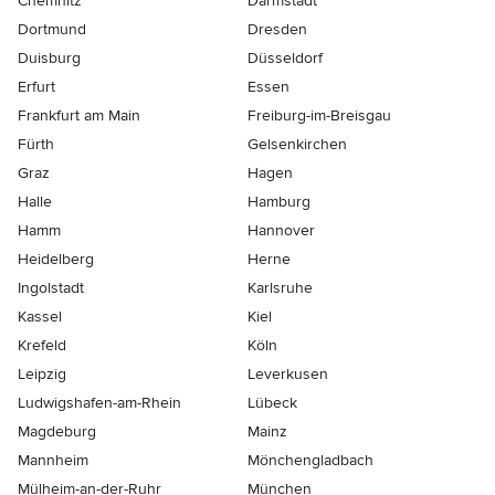
Chemnitz
Darmstadt
Dortmund
Dresden
Duisburg
Düsseldorf
Erfurt
Essen
Frankfurt am Main
Freiburg-im-Breisgau
Fürth
Gelsenkirchen
Graz
Hagen
Halle
Hamburg
Hamm
Hannover
Heidelberg
Herne
Ingolstadt
Karlsruhe
Kassel
Kiel
Krefeld
Köln
Leipzig
Leverkusen
Ludwigshafen-am-Rhein
Lübeck
Magdeburg
Mainz
Mannheim
Mönchen­gladbach
Mülheim-an-der-Ruhr
München