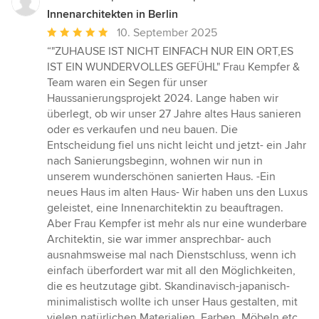
Innenarchitekten in Berlin
Durchschnittliche
10. September 2025
Bewertung:
“"ZUHAUSE IST NICHT EINFACH NUR EIN ORT,ES
5
IST EIN WUNDERVOLLES GEFÜHL" Frau Kempfer &
von
Team waren ein Segen für unser
5
Haussanierungsprojekt 2024. Lange haben wir
Sternen
überlegt, ob wir unser 27 Jahre altes Haus sanieren
oder es verkaufen und neu bauen. Die
Entscheidung fiel uns nicht leicht und jetzt- ein Jahr
nach Sanierungsbeginn, wohnen wir nun in
unserem wunderschönen sanierten Haus. -Ein
neues Haus im alten Haus- Wir haben uns den Luxus
geleistet, eine Innenarchitektin zu beauftragen.
Aber Frau Kempfer ist mehr als nur eine wunderbare
Architektin, sie war immer ansprechbar- auch
ausnahmsweise mal nach Dienstschluss, wenn ich
einfach überfordert war mit all den Möglichkeiten,
die es heutzutage gibt. Skandinavisch-japanisch-
minimalistisch wollte ich unser Haus gestalten, mit
vielen natürlichen Materialien, Farben, Möbeln etc.