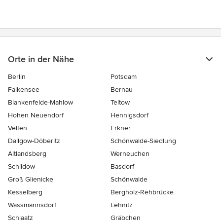
Orte in der Nähe
Berlin
Potsdam
Falkensee
Bernau
Blankenfelde-Mahlow
Teltow
Hohen Neuendorf
Hennigsdorf
Velten
Erkner
Dallgow-Döberitz
Schönwalde-Siedlung
Altlandsberg
Werneuchen
Schildow
Basdorf
Groß Glienicke
Schönwalde
Kesselberg
Bergholz-Rehbrücke
Wassmannsdorf
Lehnitz
Schlaatz
Gräbchen