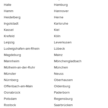
Halle
Hamburg
Hamm
Hannover
Heidelberg
Herne
Ingolstadt
Karlsruhe
Kassel
Kiel
Krefeld
Köln
Leipzig
Leverkusen
Ludwigshafen-am-Rhein
Lübeck
Magdeburg
Mainz
Mannheim
Mönchen­gladbach
Mülheim-an-der-Ruhr
München
Münster
Neuss
Nürnberg
Oberhausen
Offenbach-am-Main
Oldenburg
Osnabrück
Paderborn
Potsdam
Regensburg
Rostock
Saarbrücken