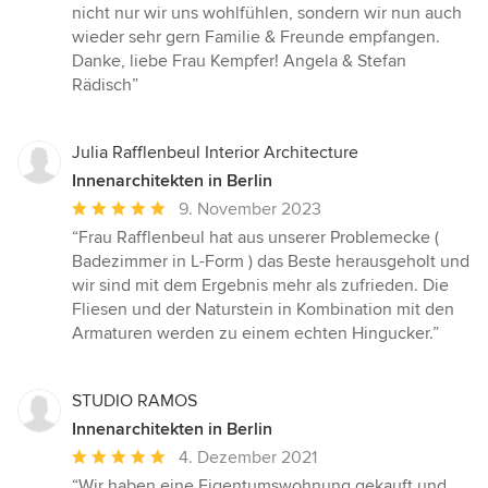
nicht nur wir uns wohlfühlen, sondern wir nun auch
wieder sehr gern Familie & Freunde empfangen.
Danke, liebe Frau Kempfer! Angela & Stefan
Rädisch”
Julia Rafflenbeul Interior Architecture
Innenarchitekten in Berlin
Durchschnittliche
9. November 2023
Bewertung:
“Frau Rafflenbeul hat aus unserer Problemecke (
5
Badezimmer in L-Form ) das Beste herausgeholt und
von
wir sind mit dem Ergebnis mehr als zufrieden. Die
5
Fliesen und der Naturstein in Kombination mit den
Sternen
Armaturen werden zu einem echten Hingucker.”
STUDIO RAMOS
Innenarchitekten in Berlin
Durchschnittliche
4. Dezember 2021
Bewertung:
“Wir haben eine Eigentumswohnung gekauft und