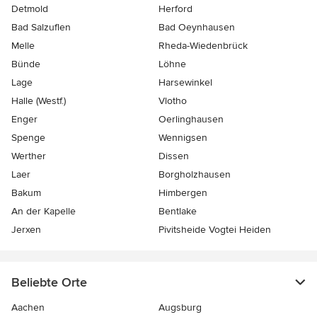
Detmold
Herford
Bad Salzuflen
Bad Oeynhausen
Melle
Rheda-Wiedenbrück
Bünde
Löhne
Lage
Harsewinkel
Halle (Westf.)
Vlotho
Enger
Oerlinghausen
Spenge
Wennigsen
Werther
Dissen
Laer
Borgholzhausen
Bakum
Himbergen
An der Kapelle
Bentlake
Jerxen
Pivitsheide Vogtei Heiden
Beliebte Orte
Aachen
Augsburg