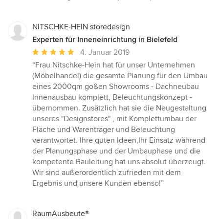
NITSCHKE-HEIN storedesign
Experten für Inneneinrichtung in Bielefeld
Durchschnittliche
4. Januar 2019
Bewertung:
“Frau Nitschke-Hein hat für unser Unternehmen
5
(Möbelhandel) die gesamte Planung für den Umbau
von
eines 2000qm goßen Showrooms - Dachneubau
5
Innenausbau komplett, Beleuchtungskonzept -
Sternen
übernommen. Zusätzlich hat sie die Neugestaltung
unseres "Designstores" , mit Komplettumbau der
Fläche und Warenträger und Beleuchtung
verantwortet. Ihre guten Ideen,Ihr Einsatz während
der Planungsphase und der Umbauphase und die
kompetente Bauleitung hat uns absolut überzeugt.
Wir sind außerordentlich zufrieden mit dem
Ergebnis und unsere Kunden ebenso!”
RaumAusbeute®