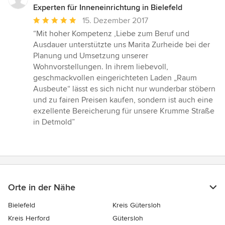
Experten für Inneneinrichtung in Bielefeld
Durchschnittliche
15. Dezember 2017
Bewertung:
“Mit hoher Kompetenz ,Liebe zum Beruf und
5
Ausdauer unterstützte uns Marita Zurheide bei der
von
Planung und Umsetzung unserer
5
Wohnvorstellungen. In ihrem liebevoll,
Sternen
geschmackvollen eingerichteten Laden „Raum
Ausbeute“ lässt es sich nicht nur wunderbar stöbern
und zu fairen Preisen kaufen, sondern ist auch eine
exzellente Bereicherung für unsere Krumme Straße
in Detmold”
Orte in der Nähe
Bielefeld
Kreis Gütersloh
Kreis Herford
Gütersloh