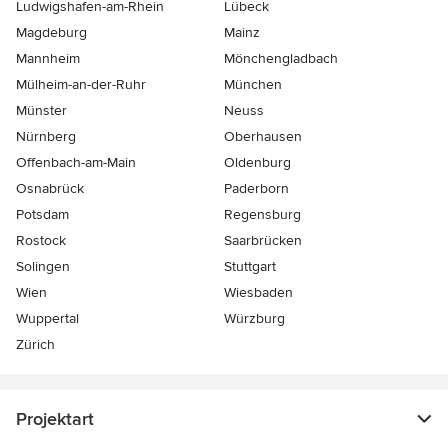
Ludwigshafen-am-Rhein
Lübeck
Magdeburg
Mainz
Mannheim
Mönchen­gladbach
Mülheim-an-der-Ruhr
München
Münster
Neuss
Nürnberg
Oberhausen
Offenbach-am-Main
Oldenburg
Osnabrück
Paderborn
Potsdam
Regensburg
Rostock
Saarbrücken
Solingen
Stuttgart
Wien
Wiesbaden
Wuppertal
Würzburg
Zürich
Projektart