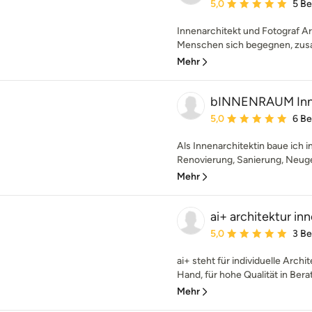
Durchschnittliche Bewe
5,0
5 B
Innenarchitekt und Fotograf Ar
Menschen sich begegnen, zusa
Mehr
bINNENRAUM Innen
Durchschnittliche Bewe
5,0
6 B
Als Innenarchitektin baue ich i
Renovierung, Sanierung, Neuges
Mehr
ai+ architektur in
Durchschnittliche Bewe
5,0
3 B
ai+ steht für individuelle Arch
Hand, für hohe Qualität in Bera
Mehr