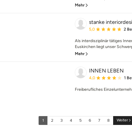
Mehr
stanke interiordes
Durchschnittliche Bewe
5,0
2 B
Als interdisziplinär tätiges Inn
Euskirchen liegt unser Schwerp
Mehr
INNEN LEBEN
Durchschnittliche Bewe
4,0
1 B
Freiberufliches Einzeluntern
Weiter
1
2
3
4
5
6
7
8