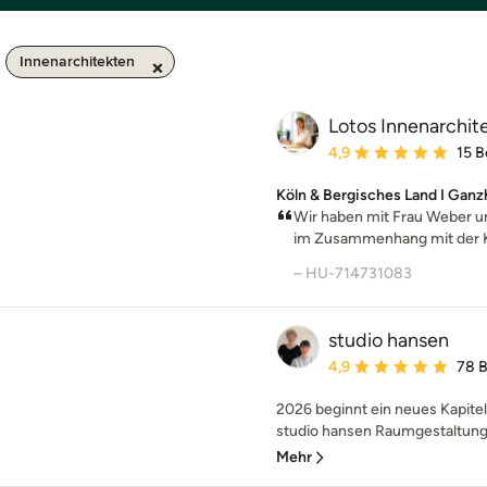
Innenarchitekten
Lotos Innenarchit
Durchschnittliche Bewe
4,9
15 
Köln & Bergisches Land I Ganz
Wir haben mit Frau Weber u
im Zusammenhang mit der K
– HU-714731083
studio hansen
Durchschnittliche Bewe
4,9
78 
2026 beginnt ein neues Kapitel
studio hansen Raumgestaltung 
Mehr