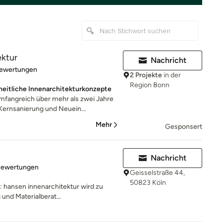
ektur
Nachricht
rtung: 4.9 von 5 Sternen
Bewertungen
2 Projekte
in der
Region Bonn
heitliche Innenarchitekturkonzepte
mfangreich über mehr als zwei Jahre
ernsanierung und Neuein...
Mehr
Gesponsert
Nachricht
rtung: 4.9 von 5 Sternen
Bewertungen
Geisselstraße 44,
50823 Köln
: hansen innenarchitektur wird zu
und Materialberat...