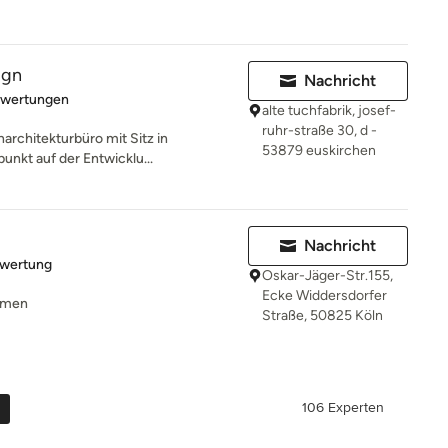
ign
Nachricht
rtung: 5 von 5 Sternen
ewertungen
alte tuchfabrik, josef-
ruhr-straße 30, d -
enarchitekturbüro mit Sitz in
53879 euskirchen
unkt auf der Entwicklu...
Nachricht
rtung: 4 von 5 Sternen
ewertung
Oskar-Jäger-Str.155,
Ecke Widdersdorfer
ehmen
Straße, 50825 Köln
106 Experten