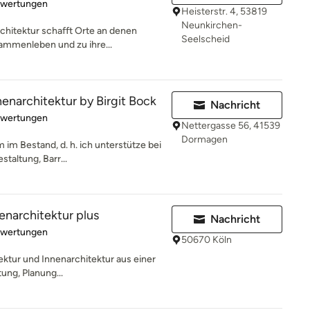
rtung: 5 von 5 Sternen
ewertungen
Heisterstr. 4, 53819
Neunkirchen-
chitektur schafft Orte an denen
Seelscheid
mmenleben und zu ihre...
architektur by Birgit Bock
Nachricht
rtung: 5 von 5 Sternen
ewertungen
Nettergasse 56, 41539
Dormagen
m im Bestand, d. h. ich unterstütze bei
taltung, Barr...
nenarchitektur plus
Nachricht
rtung: 5 von 5 Sternen
ewertungen
50670 Köln
itektur und Innenarchitektur aus einer
tung, Planung...