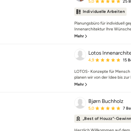
Durchschnittliche Bewe
5,0
25 
Individuelle Arbeiten
Planungsbüro für individuell 
Innenarchitektur Ihre Wünsche 
Mehr
Lotos Innenarchit
Durchschnittliche Bewe
4,9
15 
LOTOS- Konzepte für Mensch 
planen wir von der Idee bis zur F
Mehr
Bjørn Buchholz
Durchschnittliche Bewe
5,0
7 B
„Best of Houzz“-Gewin
Herzlich Willkommen auf dem P