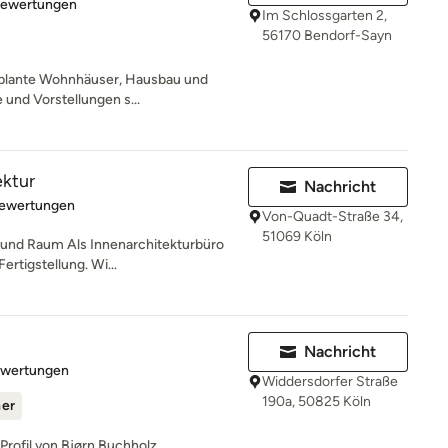
rtung: 5 von 5 Sternen
Bewertungen
Im Schlossgarten 2,
56170 Bendorf-Sayn
geplante Wohnhäuser, Hausbau und
und Vorstellungen s...
ektur
Nachricht
rtung: 4.9 von 5 Sternen
Bewertungen
Von-Quadt-Straße 34,
51069 Köln
und Raum Als Innenarchitekturbüro
ertigstellung. Wi...
Nachricht
rtung: 5 von 5 Sternen
ewertungen
Widdersdorfer Straße
190a, 50825 Köln
ner
rofil von Bjørn Buchholz