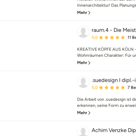
Innenarchitektur! Das Planungsb
Mehr
raum.4 - Die Meis
Durchschnittliche Bewe
5,0
11 
KREATIVE KÖPFE AUS KÖLN - W
Wohnräumen Charakter: Für un
Mehr
.suedesign I dipl.
Durchschnittliche Bewe
5,0
7 B
Die Arbeit von .suedesign ist 
erkennen, seine Form zu erweit
Mehr
Achim Venzke Dipl