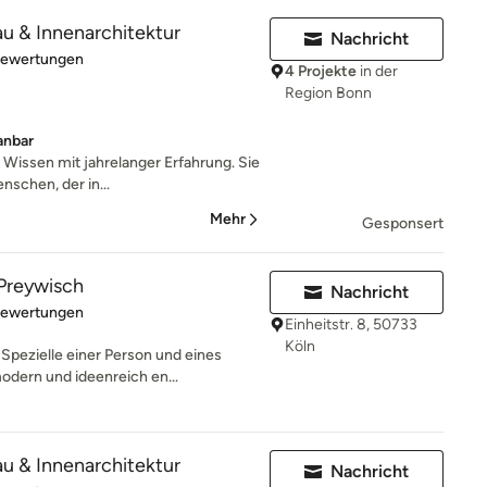
au & Innenarchitektur
Nachricht
rtung: 5 von 5 Sternen
Bewertungen
4 Projekte
in der
Region Bonn
anbar
 Wissen mit jahrelanger Erfahrung. Sie
nschen, der in...
Mehr
Gesponsert
Preywisch
Nachricht
rtung: 4.9 von 5 Sternen
Bewertungen
Einheitstr. 8, 50733
Köln
Spezielle einer Person und eines
dern und ideenreich en...
au & Innenarchitektur
Nachricht