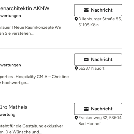
nnenarchitektin AKNW
Nachricht
rtung: 5 von 5 Sternen
ewertungen
Dillenburger Straße 85,
51105 Köln
allauer I Neue Raumkonzepte Wir
n Sie verstehen...
Nachricht
rtung: 5 von 5 Sternen
ewertungen
56237 Nauort
erties . Hospitality CMIA – Christine
r hochwertige...
üro Matheis
Nachricht
rtung: 5 von 5 Sternen
ewertung
Frankenweg 32, 53604
Bad Honnef
teht für die Gestaltung exklusiver
n. Die Wünsche und...