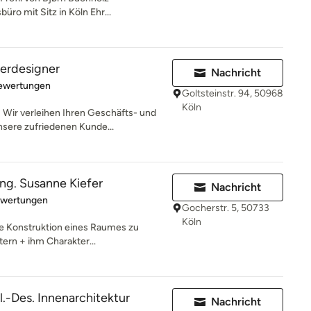
üro mit Sitz in Köln Ehr...
terdesigner
Nachricht
rtung: 5 von 5 Sternen
Bewertungen
Goltsteinstr. 94, 50968
Köln
ir verleihen Ihren Geschäfts- und
sere zufriedenen Kunde...
-ing. Susanne Kiefer
Nachricht
rtung: 5 von 5 Sternen
ewertungen
Gocherstr. 5, 50733
Köln
die Konstruktion eines Raumes zu
ern + ihm Charakter...
.-Des. Innenarchitektur
Nachricht