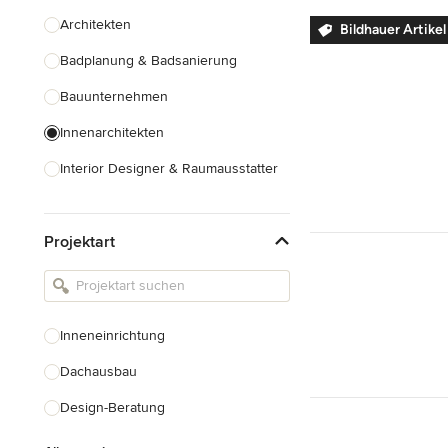
Architekten
Bildhauer Artike
Badplanung & Badsanierung
Bauunternehmen
Innenarchitekten
Interior Designer & Raumausstatter
Küchenplanung
Projektart
Landschaftsarchitekten
Armaturen & Sanitärbedarf
Beleuchtung
Inneneinrichtung
Einbauschränke
Dachausbau
Alle anzeigen
Design-Beratung