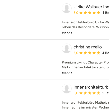
Ulrike Wallauer I
Durchschnittliche Bewe
5,0
4 B
Innenarchitekturbüro Ulrike W
lieben das Besondere. Wir wolle
Mehr
christine mallo
Durchschnittliche Bewe
5,0
4 B
Premium Living . Character Prop
Mallo Innenarchitektur steht fü
Mehr
Innenarchitekturb
Durchschnittliche Bewe
5,0
1 B
Innenarchitekturbüro Matheis s
Innenräume im privaten Wohne