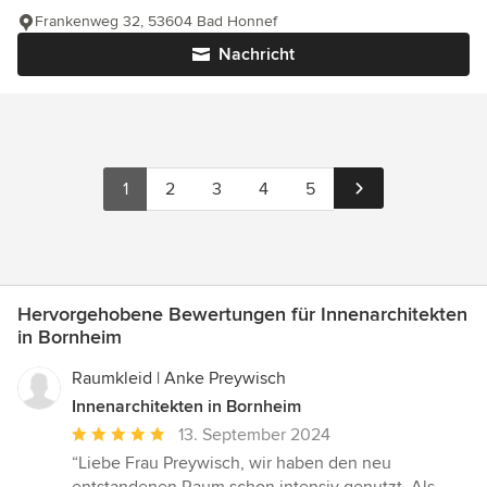
Frankenweg 32, 53604 Bad Honnef
Nachricht
1
2
3
4
5
Hervorgehobene Bewertungen für Innenarchitekten
in Bornheim
Raumkleid | Anke Preywisch
Innenarchitekten in Bornheim
Durchschnittliche
13. September 2024
Bewertung:
“Liebe Frau Preywisch, wir haben den neu
5