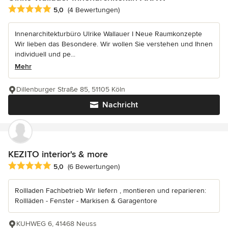
Durchschnittliche Bewertung: 5 von 5 Sternen
5,0
(4 Bewertungen)
Innenarchitekturbüro Ulrike Wallauer I Neue Raumkonzepte
Wir lieben das Besondere. Wir wollen Sie verstehen und Ihnen
individuell und pe...
Mehr
Dillenburger Straße 85, 51105 Köln
Nachricht
KEZITO interior's & more
Durchschnittliche Bewertung: 5 von 5 Sternen
5,0
(6 Bewertungen)
Rollladen Fachbetrieb Wir liefern , montieren und reparieren:
Rollläden - Fenster - Markisen & Garagentore
KUHWEG 6, 41468 Neuss