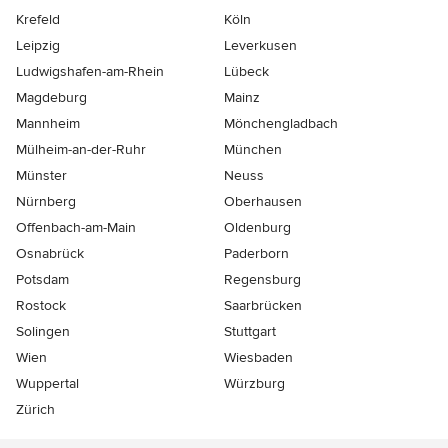
Krefeld
Köln
Leipzig
Leverkusen
Ludwigshafen-am-Rhein
Lübeck
Magdeburg
Mainz
Mannheim
Mönchen­gladbach
Mülheim-an-der-Ruhr
München
Münster
Neuss
Nürnberg
Oberhausen
Offenbach-am-Main
Oldenburg
Osnabrück
Paderborn
Potsdam
Regensburg
Rostock
Saarbrücken
Solingen
Stuttgart
Wien
Wiesbaden
Wuppertal
Würzburg
Zürich