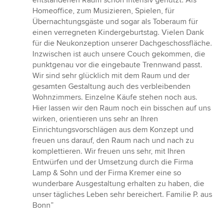
entstandenen Raum schon intensiv genutzt. Als
von
Homeoffice, zum Musizieren, Spielen, für
5
Übernachtungsgäste und sogar als Toberaum für
Sternen
einen verregneten Kindergeburtstag. Vielen Dank
für die Neukonzeption unserer Dachgeschossfläche.
Inzwischen ist auch unsere Couch gekommen, die
punktgenau vor die eingebaute Trennwand passt.
Wir sind sehr glücklich mit dem Raum und der
gesamten Gestaltung auch des verbleibenden
Wohnzimmers. Einzelne Käufe stehen noch aus.
Hier lassen wir den Raum noch ein bisschen auf uns
wirken, orientieren uns sehr an Ihren
Einrichtungsvorschlägen aus dem Konzept und
freuen uns darauf, den Raum nach und nach zu
komplettieren. Wir freuen uns sehr, mit Ihren
Entwürfen und der Umsetzung durch die Firma
Lamp & Sohn und der Firma Kremer eine so
wunderbare Ausgestaltung erhalten zu haben, die
unser tägliches Leben sehr bereichert. Familie P. aus
Bonn”