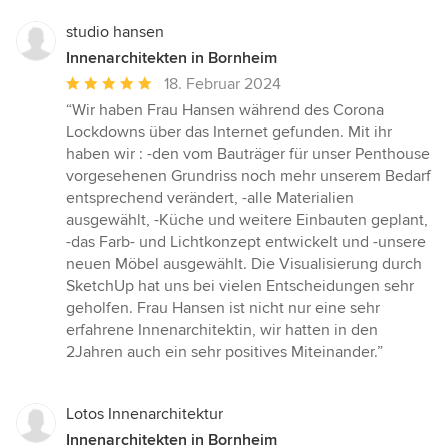
studio hansen
Innenarchitekten in Bornheim
Durchschnittliche
18. Februar 2024
Bewertung:
“Wir haben Frau Hansen während des Corona
5
Lockdowns über das Internet gefunden. Mit ihr
von
haben wir : -den vom Bauträger für unser Penthouse
5
vorgesehenen Grundriss noch mehr unserem Bedarf
Sternen
entsprechend verändert, -alle Materialien
ausgewählt, -Küche und weitere Einbauten geplant,
-das Farb- und Lichtkonzept entwickelt und -unsere
neuen Möbel ausgewählt. Die Visualisierung durch
SketchUp hat uns bei vielen Entscheidungen sehr
geholfen. Frau Hansen ist nicht nur eine sehr
erfahrene Innenarchitektin, wir hatten in den
2Jahren auch ein sehr positives Miteinander.”
Lotos Innenarchitektur
Innenarchitekten in Bornheim