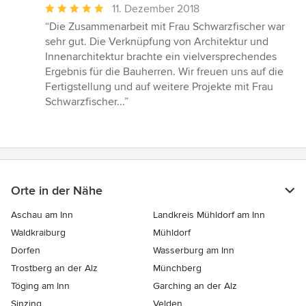
Durchschnittliche
11. Dezember 2018
Bewertung:
“Die Zusammenarbeit mit Frau Schwarzfischer war
5
sehr gut. Die Verknüpfung von Architektur und
von
Innenarchitektur brachte ein vielversprechendes
5
Ergebnis für die Bauherren. Wir freuen uns auf die
Sternen
Fertigstellung und auf weitere Projekte mit Frau
Schwarzfischer...”
Orte in der Nähe
Aschau am Inn
Landkreis Mühldorf am Inn
Waldkraiburg
Mühldorf
Dorfen
Wasserburg am Inn
Trostberg an der Alz
Münchberg
Töging am Inn
Garching an der Alz
Sinzing
Velden