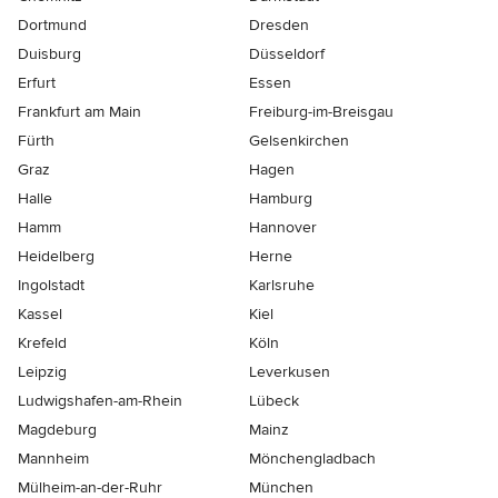
Dortmund
Dresden
Duisburg
Düsseldorf
Erfurt
Essen
Frankfurt am Main
Freiburg-im-Breisgau
Fürth
Gelsenkirchen
Graz
Hagen
Halle
Hamburg
Hamm
Hannover
Heidelberg
Herne
Ingolstadt
Karlsruhe
Kassel
Kiel
Krefeld
Köln
Leipzig
Leverkusen
Ludwigshafen-am-Rhein
Lübeck
Magdeburg
Mainz
Mannheim
Mönchen­gladbach
Mülheim-an-der-Ruhr
München