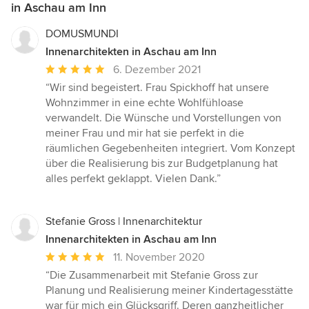
in Aschau am Inn
DOMUSMUNDI
Innenarchitekten in Aschau am Inn
Durchschnittliche
6. Dezember 2021
Bewertung:
“Wir sind begeistert. Frau Spickhoff hat unsere
5
Wohnzimmer in eine echte Wohlfühloase
von
verwandelt. Die Wünsche und Vorstellungen von
5
meiner Frau und mir hat sie perfekt in die
Sternen
räumlichen Gegebenheiten integriert. Vom Konzept
über die Realisierung bis zur Budgetplanung hat
alles perfekt geklappt. Vielen Dank.”
Stefanie Gross | Innenarchitektur
Innenarchitekten in Aschau am Inn
Durchschnittliche
11. November 2020
Bewertung:
“Die Zusammenarbeit mit Stefanie Gross zur
5
Planung und Realisierung meiner Kindertagesstätte
von
war für mich ein Glücksgriff. Deren ganzheitlicher