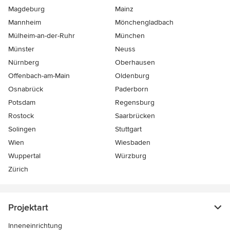
Magdeburg
Mainz
Mannheim
Mönchen­gladbach
Mülheim-an-der-Ruhr
München
Münster
Neuss
Nürnberg
Oberhausen
Offenbach-am-Main
Oldenburg
Osnabrück
Paderborn
Potsdam
Regensburg
Rostock
Saarbrücken
Solingen
Stuttgart
Wien
Wiesbaden
Wuppertal
Würzburg
Zürich
Projektart
Inneneinrichtung