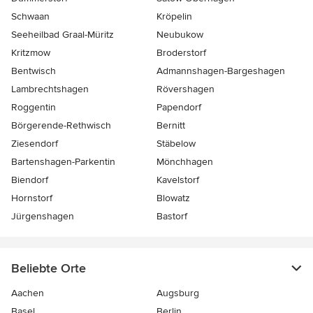
Schwaan
Kröpelin
Seeheilbad Graal-Müritz
Neubukow
Kritzmow
Broderstorf
Bentwisch
Admannshagen-Bargeshagen
Lambrechtshagen
Rövershagen
Roggentin
Papendorf
Börgerende-Rethwisch
Bernitt
Ziesendorf
Stäbelow
Bartenshagen-Parkentin
Mönchhagen
Biendorf
Kavelstorf
Hornstorf
Blowatz
Jürgenshagen
Bastorf
Beliebte Orte
Aachen
Augsburg
Basel
Berlin