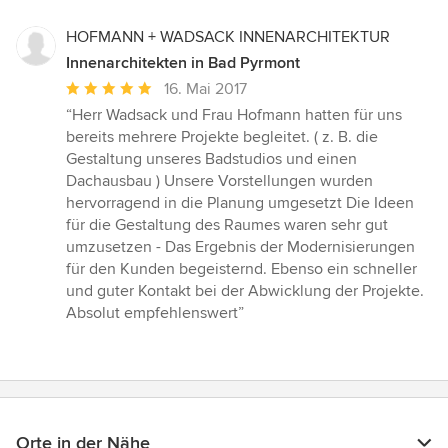
HOFMANN + WADSACK INNENARCHITEKTUR
Innenarchitekten in Bad Pyrmont
Durchschnittliche
16. Mai 2017
Bewertung:
“Herr Wadsack und Frau Hofmann hatten für uns
5
bereits mehrere Projekte begleitet. ( z. B. die
von
Gestaltung unseres Badstudios und einen
5
Dachausbau ) Unsere Vorstellungen wurden
Sternen
hervorragend in die Planung umgesetzt Die Ideen
für die Gestaltung des Raumes waren sehr gut
umzusetzen - Das Ergebnis der Modernisierungen
für den Kunden begeisternd. Ebenso ein schneller
und guter Kontakt bei der Abwicklung der Projekte.
Absolut empfehlenswert”
Orte in der Nähe