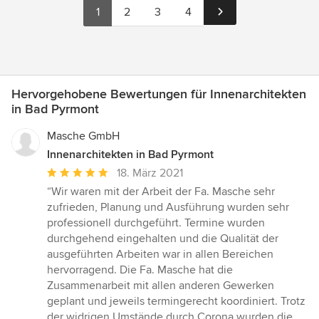
1
2
3
4
Hervorgehobene Bewertungen für Innenarchitekten
in Bad Pyrmont
Masche GmbH
Innenarchitekten in Bad Pyrmont
Durchschnittliche
18. März 2021
Bewertung:
“Wir waren mit der Arbeit der Fa. Masche sehr
5
zufrieden, Planung und Ausführung wurden sehr
von
professionell durchgeführt. Termine wurden
5
durchgehend eingehalten und die Qualität der
Sternen
ausgeführten Arbeiten war in allen Bereichen
hervorragend. Die Fa. Masche hat die
Zusammenarbeit mit allen anderen Gewerken
geplant und jeweils termingerecht koordiniert. Trotz
der widrigen Umstände durch Corona wurden die