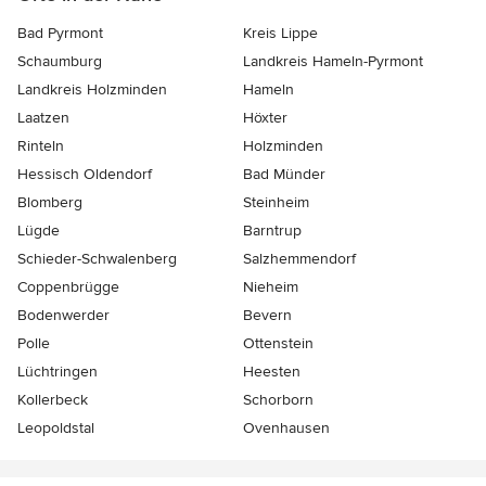
Bad Pyrmont
Kreis Lippe
Schaumburg
Landkreis Hameln-Pyrmont
Landkreis Holzminden
Hameln
Laatzen
Höxter
Rinteln
Holzminden
Hessisch Oldendorf
Bad Münder
Blomberg
Steinheim
Lügde
Barntrup
Schieder-Schwalenberg
Salzhemmendorf
Coppenbrügge
Nieheim
Bodenwerder
Bevern
Polle
Ottenstein
Lüchtringen
Heesten
Kollerbeck
Schorborn
Leopoldstal
Ovenhausen