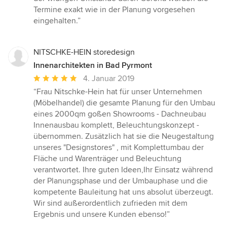
Termine exakt wie in der Planung vorgesehen
eingehalten.”
NITSCHKE-HEIN storedesign
Innenarchitekten in Bad Pyrmont
Durchschnittliche
4. Januar 2019
Bewertung:
“Frau Nitschke-Hein hat für unser Unternehmen
5
(Möbelhandel) die gesamte Planung für den Umbau
von
eines 2000qm goßen Showrooms - Dachneubau
5
Innenausbau komplett, Beleuchtungskonzept -
Sternen
übernommen. Zusätzlich hat sie die Neugestaltung
unseres "Designstores" , mit Komplettumbau der
Fläche und Warenträger und Beleuchtung
verantwortet. Ihre guten Ideen,Ihr Einsatz während
der Planungsphase und der Umbauphase und die
kompetente Bauleitung hat uns absolut überzeugt.
Wir sind außerordentlich zufrieden mit dem
Ergebnis und unsere Kunden ebenso!”