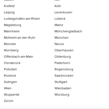
Krefeld
Köln
Leipzig
Leverkusen
Ludwigshafen-am-Rhein
Lübeck
Magdeburg
Mainz
Mannheim
Mönchen­gladbach
Mülheim-an-der-Ruhr
München
Münster
Neuss
Nürnberg
Oberhausen
Offenbach-am-Main
Oldenburg
Osnabrück
Paderborn
Potsdam
Regensburg
Rostock
Saarbrücken
Solingen
Stuttgart
Wien
Wiesbaden
Wuppertal
Würzburg
Zürich