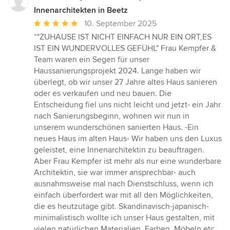
Innenarchitekten in Beetz
Durchschnittliche
10. September 2025
Bewertung:
“"ZUHAUSE IST NICHT EINFACH NUR EIN ORT,ES
5
IST EIN WUNDERVOLLES GEFÜHL" Frau Kempfer &
von
Team waren ein Segen für unser
5
Haussanierungsprojekt 2024. Lange haben wir
Sternen
überlegt, ob wir unser 27 Jahre altes Haus sanieren
oder es verkaufen und neu bauen. Die
Entscheidung fiel uns nicht leicht und jetzt- ein Jahr
nach Sanierungsbeginn, wohnen wir nun in
unserem wunderschönen sanierten Haus. -Ein
neues Haus im alten Haus- Wir haben uns den Luxus
geleistet, eine Innenarchitektin zu beauftragen.
Aber Frau Kempfer ist mehr als nur eine wunderbare
Architektin, sie war immer ansprechbar- auch
ausnahmsweise mal nach Dienstschluss, wenn ich
einfach überfordert war mit all den Möglichkeiten,
die es heutzutage gibt. Skandinavisch-japanisch-
minimalistisch wollte ich unser Haus gestalten, mit
vielen natürlichen Materialien, Farben, Möbeln etc.