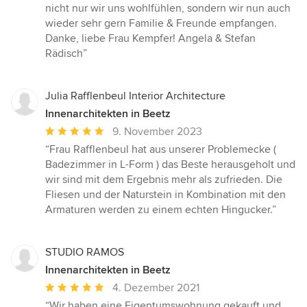
nicht nur wir uns wohlfühlen, sondern wir nun auch
wieder sehr gern Familie & Freunde empfangen.
Danke, liebe Frau Kempfer! Angela & Stefan
Rädisch”
Julia Rafflenbeul Interior Architecture
Innenarchitekten in Beetz
Durchschnittliche
9. November 2023
Bewertung:
“Frau Rafflenbeul hat aus unserer Problemecke (
5
Badezimmer in L-Form ) das Beste herausgeholt und
von
wir sind mit dem Ergebnis mehr als zufrieden. Die
5
Fliesen und der Naturstein in Kombination mit den
Sternen
Armaturen werden zu einem echten Hingucker.”
STUDIO RAMOS
Innenarchitekten in Beetz
Durchschnittliche
4. Dezember 2021
Bewertung:
“Wir haben eine Eigentumswohnung gekauft und