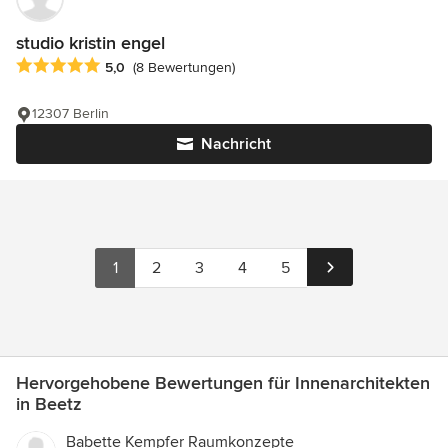
studio kristin engel
Durchschnittliche Bewertung: 5 von 5 Sternen
5,0
(8 Bewertungen)
12307 Berlin
Nachricht
1
2
3
4
5
Hervorgehobene Bewertungen für Innenarchitekten
in Beetz
Babette Kempfer Raumkonzepte