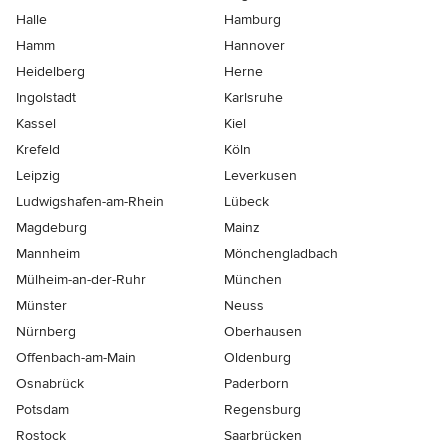
Halle
Hamburg
Hamm
Hannover
Heidelberg
Herne
Ingolstadt
Karlsruhe
Kassel
Kiel
Krefeld
Köln
Leipzig
Leverkusen
Ludwigshafen-am-Rhein
Lübeck
Magdeburg
Mainz
Mannheim
Mönchen­gladbach
Mülheim-an-der-Ruhr
München
Münster
Neuss
Nürnberg
Oberhausen
Offenbach-am-Main
Oldenburg
Osnabrück
Paderborn
Potsdam
Regensburg
Rostock
Saarbrücken