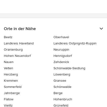
Orte in der Nähe
Beetz
Oberhavel
Landkreis Havelland
Landkreis Ostprignitz-Ruppin
Oranienburg
Neuruppin
Hohen Neuendorf
Hennigsdorf
Nauen
Zehdenick
Velten
Schönwalde-Siedlung
Herzberg
Löwenberg
Kremmen
Gransee
Sommerfeld
Schönwalde
Jahnberge
Berge
Flatow
Hohenbruch
Vielitz
Grünefeld