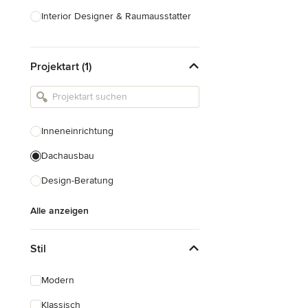
Interior Designer & Raumausstatter
Küchenplanung
Projektart (1)
Landschaftsarchitekten
Armaturen & Sanitärbedarf
Beleuchtung
Inneneinrichtung
Einbauschränke
Dachausbau
Alle anzeigen
Design-Beratung
Alle anzeigen
Stil
Modern
Klassisch