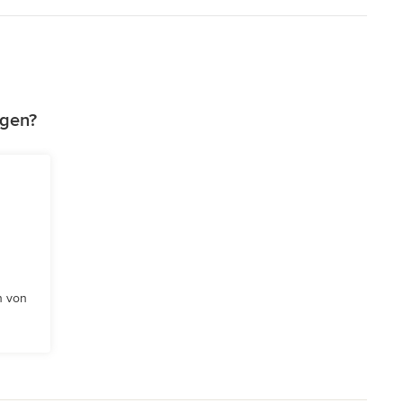
agen?
n von