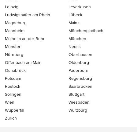
Leipzig
Leverkusen
Ludwigshafen-am-Rhein
Lübeck
Magdeburg
Mainz
Mannheim
Mönchen­gladbach
Mülheim-an-der-Ruhr
München
Münster
Neuss
Nürnberg
Oberhausen
Offenbach-am-Main
Oldenburg
Osnabrück
Paderborn
Potsdam
Regensburg
Rostock
Saarbrücken
Solingen
Stuttgart
Wien
Wiesbaden
Wuppertal
Würzburg
Zürich