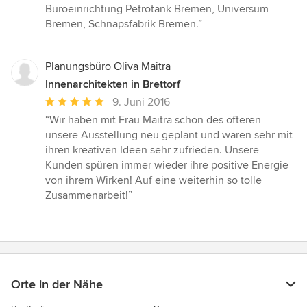
5
Büroeinrichtung Petrotank Bremen, Universum
Sternen
Bremen, Schnapsfabrik Bremen.”
Planungsbüro Oliva Maitra
Innenarchitekten in Brettorf
Durchschnittliche
9. Juni 2016
Bewertung:
“Wir haben mit Frau Maitra schon des öfteren
5
unsere Ausstellung neu geplant und waren sehr mit
von
ihren kreativen Ideen sehr zufrieden. Unsere
5
Kunden spüren immer wieder ihre positive Energie
Sternen
von ihrem Wirken! Auf eine weiterhin so tolle
Zusammenarbeit!”
Orte in der Nähe