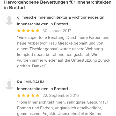
Hervorgehobene Bewertungen für Innenarchitekten
in Brettorf
g. miescke innenarchitektur & yachtinnendesign
Innenarchitekten in Brettorf
Durchschnittliche
30. Januar 2017
Bewertung:
“Eine super tolle Beratung! Durch neue Farben und
5
neue Möbel (von Frau Miescke geplant und von
von
einem Tischler gebaut) wurde unsere Wohnung
5
komplett überarbeitet und neu gestaltet. Wir
Sternen
würden immer wieder auf die Unterstützung zurück
greifen. Danke!”
RAUMINRAUM
Innenarchitekten in Brettorf
Durchschnittliche
22. September 2016
Bewertung:
“Tolle Innenarchitektinnen, sehr gutes Gespühr für
5
Formen und Farben, unglaublich detailverliebt,
von
gemeinsame Projekte Überseehostel in Bremn,