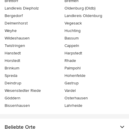
Brettorf
Bremen
Landkreis Diepholz
Oldenburg (Oldb)
Bergedorf
Landkreis Oldenburg
Delmenhorst
Vegesack
Weyhe
Huchting
Wildeshausen
Bassum
Twistringen
Cappeln
Hanstedt
Harpstedt
Horstedt
Rhade
Brinkum
Palmpohl
Spreda
Hohenfelde
Deindrup
Gastrup
Wesenstedter Riede
Vardel
Göddern
Osterhausen
Bissenhausen
Lahrheide
Beliebte Orte