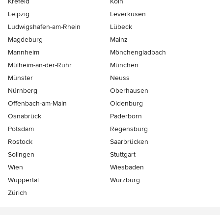
Krefeld
Köln
Leipzig
Leverkusen
Ludwigshafen-am-Rhein
Lübeck
Magdeburg
Mainz
Mannheim
Mönchen­gladbach
Mülheim-an-der-Ruhr
München
Münster
Neuss
Nürnberg
Oberhausen
Offenbach-am-Main
Oldenburg
Osnabrück
Paderborn
Potsdam
Regensburg
Rostock
Saarbrücken
Solingen
Stuttgart
Wien
Wiesbaden
Wuppertal
Würzburg
Zürich