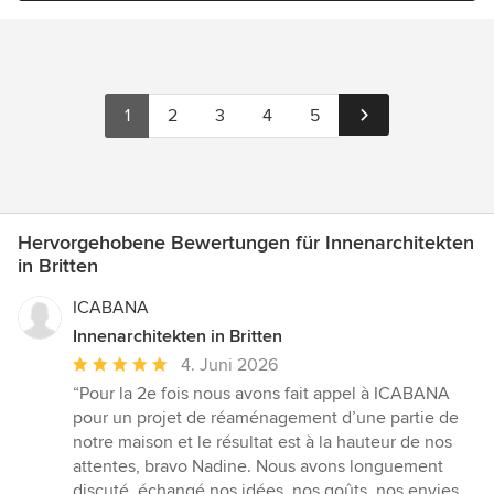
1
2
3
4
5
Hervorgehobene Bewertungen für Innenarchitekten
in Britten
ICABANA
Innenarchitekten in Britten
Durchschnittliche
4. Juni 2026
Bewertung:
“Pour la 2e fois nous avons fait appel à ICABANA
5
pour un projet de réaménagement d’une partie de
von
notre maison et le résultat est à la hauteur de nos
5
attentes, bravo Nadine. Nous avons longuement
Sternen
discuté, échangé nos idées, nos goûts, nos envies