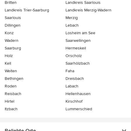
Britten
Landkreis Saarlouis
Landkreis Trier-Saarburg
Landkreis Merzig-Wadern
Saarlouis
Merzig
Dillingen
Lebach
Konz
Losheim am See
Wadern
Saarwellingen
Saarburg
Hermeskeil
Holz
Orscholz
Kell
Saarhölzbach
Weiten
Faha
Bethingen
Dreisbach
Roden
Labach
Reisbach
Hellenhausen
Hirtel
Kirschhof
Itzbach
Lummerschied
Beliebte Orte