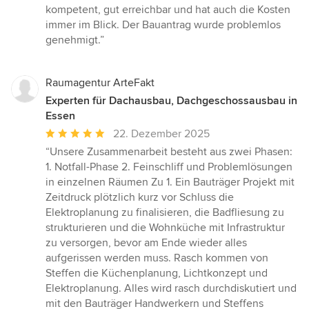
Sternen
kompetent, gut erreichbar und hat auch die Kosten
immer im Blick. Der Bauantrag wurde problemlos
genehmigt.”
Raumagentur ArteFakt
Experten für Dachausbau, Dachgeschossausbau in
Essen
Durchschnittliche
22. Dezember 2025
Bewertung:
“Unsere Zusammenarbeit besteht aus zwei Phasen:
5
1. Notfall-Phase 2. Feinschliff und Problemlösungen
von
in einzelnen Räumen Zu 1. Ein Bauträger Projekt mit
5
Zeitdruck plötzlich kurz vor Schluss die
Sternen
Elektroplanung zu finalisieren, die Badfliesung zu
strukturieren und die Wohnküche mit Infrastruktur
zu versorgen, bevor am Ende wieder alles
aufgerissen werden muss. Rasch kommen von
Steffen die Küchenplanung, Lichtkonzept und
Elektroplanung. Alles wird rasch durchdiskutiert und
mit den Bauträger Handwerkern und Steffens