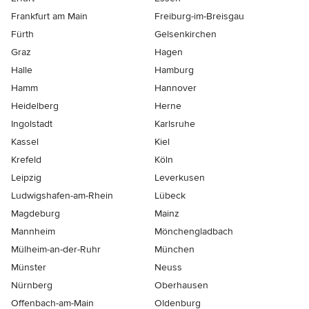
Frankfurt am Main
Freiburg-im-Breisgau
Fürth
Gelsenkirchen
Graz
Hagen
Halle
Hamburg
Hamm
Hannover
Heidelberg
Herne
Ingolstadt
Karlsruhe
Kassel
Kiel
Krefeld
Köln
Leipzig
Leverkusen
Ludwigshafen-am-Rhein
Lübeck
Magdeburg
Mainz
Mannheim
Mönchen­gladbach
Mülheim-an-der-Ruhr
München
Münster
Neuss
Nürnberg
Oberhausen
Offenbach-am-Main
Oldenburg