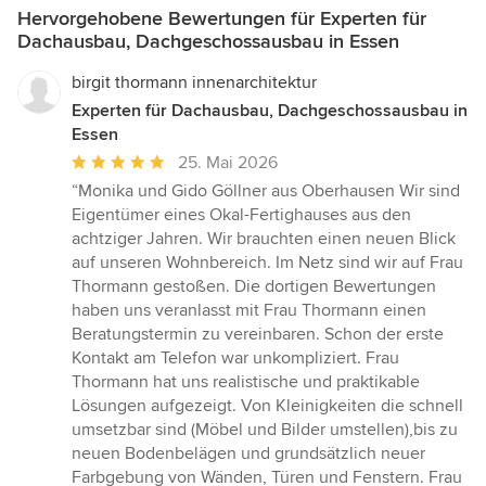
Hervorgehobene Bewertungen für Experten für
Dachausbau, Dachgeschossausbau in Essen
birgit thormann innenarchitektur
Experten für Dachausbau, Dachgeschossausbau in
Essen
Durchschnittliche
25. Mai 2026
Bewertung:
“Monika und Gido Göllner aus Oberhausen Wir sind
5
Eigentümer eines Okal-Fertighauses aus den
von
achtziger Jahren. Wir brauchten einen neuen Blick
5
auf unseren Wohnbereich. Im Netz sind wir auf Frau
Sternen
Thormann gestoßen. Die dortigen Bewertungen
haben uns veranlasst mit Frau Thormann einen
Beratungstermin zu vereinbaren. Schon der erste
Kontakt am Telefon war unkompliziert. Frau
Thormann hat uns realistische und praktikable
Lösungen aufgezeigt. Von Kleinigkeiten die schnell
umsetzbar sind (Möbel und Bilder umstellen),bis zu
neuen Bodenbelägen und grundsätzlich neuer
Farbgebung von Wänden, Türen und Fenstern. Frau