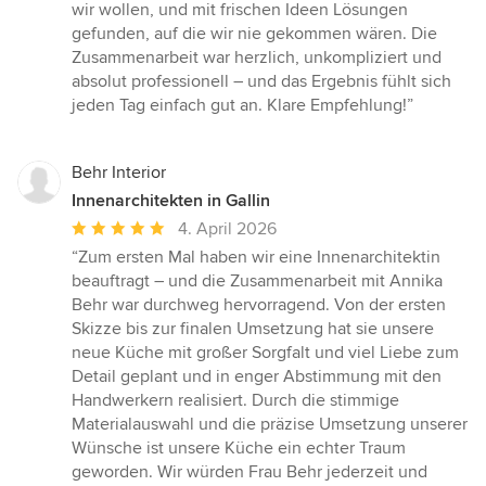
von
wir wollen, und mit frischen Ideen Lösungen
5
gefunden, auf die wir nie gekommen wären. Die
Sternen
Zusammenarbeit war herzlich, unkompliziert und
absolut professionell – und das Ergebnis fühlt sich
jeden Tag einfach gut an. Klare Empfehlung!”
Behr Interior
Innenarchitekten in Gallin
Durchschnittliche
4. April 2026
Bewertung:
“Zum ersten Mal haben wir eine Innenarchitektin
5
beauftragt – und die Zusammenarbeit mit Annika
von
Behr war durchweg hervorragend. Von der ersten
5
Skizze bis zur finalen Umsetzung hat sie unsere
Sternen
neue Küche mit großer Sorgfalt und viel Liebe zum
Detail geplant und in enger Abstimmung mit den
Handwerkern realisiert. Durch die stimmige
Materialauswahl und die präzise Umsetzung unserer
Wünsche ist unsere Küche ein echter Traum
geworden. Wir würden Frau Behr jederzeit und