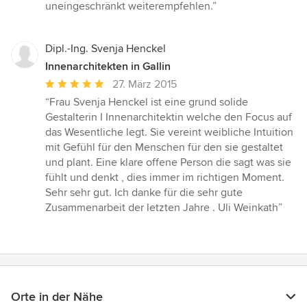
uneingeschränkt weiterempfehlen.”
Dipl.-Ing. Svenja Henckel
Innenarchitekten in Gallin
Durchschnittliche
27. März 2015
Bewertung:
“Frau Svenja Henckel ist eine grund solide
5
Gestalterin I Innenarchitektin welche den Focus auf
von
das Wesentliche legt. Sie vereint weibliche Intuition
5
mit Gefühl für den Menschen für den sie gestaltet
Sternen
und plant. Eine klare offene Person die sagt was sie
fühlt und denkt , dies immer im richtigen Moment.
Sehr sehr gut. Ich danke für die sehr gute
Zusammenarbeit der letzten Jahre . Uli Weinkath”
Orte in der Nähe