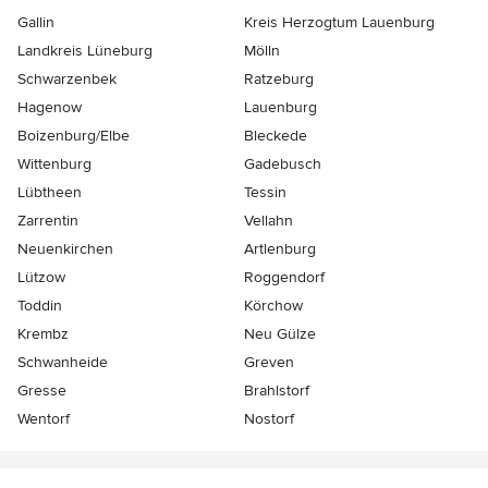
Gallin
Kreis Herzogtum Lauenburg
Landkreis Lüneburg
Mölln
Schwarzenbek
Ratzeburg
Hagenow
Lauenburg
Boizenburg/Elbe
Bleckede
Wittenburg
Gadebusch
Lübtheen
Tessin
Zarrentin
Vellahn
Neuenkirchen
Artlenburg
Lützow
Roggendorf
Toddin
Körchow
Krembz
Neu Gülze
Schwanheide
Greven
Gresse
Brahlstorf
Wentorf
Nostorf