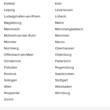
Krefeld
Köln
Leipzig
Leverkusen
Ludwigshafen-am-Rhein
Lübeck
Magdeburg
Mainz
Mannheim
Mönchen­gladbach
Mülheim-an-der-Ruhr
München
Münster
Neuss
Nürnberg
Oberhausen
Offenbach-am-Main
Oldenburg
Osnabrück
Paderborn
Potsdam
Regensburg
Rostock
Saarbrücken
Solingen
Stuttgart
Wien
Wiesbaden
Wuppertal
Würzburg
Zürich