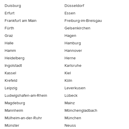
Duisburg
Düsseldorf
Erfurt
Essen
Frankfurt am Main
Freiburg-im-Breisgau
Fürth
Gelsenkirchen
Graz
Hagen
Halle
Hamburg
Hamm
Hannover
Heidelberg
Herne
Ingolstadt
Karlsruhe
Kassel
Kiel
Krefeld
Köln
Leipzig
Leverkusen
Ludwigshafen-am-Rhein
Lübeck
Magdeburg
Mainz
Mannheim
Mönchen­gladbach
Mülheim-an-der-Ruhr
München
Münster
Neuss