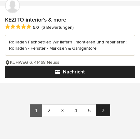
KEZITO interior's & more
Durchschnittliche Bewertung: 5 von 5 Sternen
5,0
(6 Bewertungen)
Rollladen Fachbetrieb Wir liefern , montieren und reparieren:
Rollläden - Fenster - Markisen & Garagentore
KUHWEG 6, 41468 Neuss
Nachricht
1
2
3
4
5