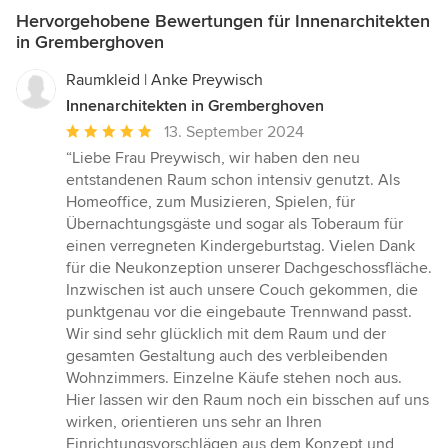
Hervorgehobene Bewertungen für Innenarchitekten
in Gremberghoven
Raumkleid | Anke Preywisch
Innenarchitekten in Gremberghoven
Durchschnittliche
13. September 2024
Bewertung:
“Liebe Frau Preywisch, wir haben den neu
5
entstandenen Raum schon intensiv genutzt. Als
von
Homeoffice, zum Musizieren, Spielen, für
5
Übernachtungsgäste und sogar als Toberaum für
Sternen
einen verregneten Kindergeburtstag. Vielen Dank
für die Neukonzeption unserer Dachgeschossfläche.
Inzwischen ist auch unsere Couch gekommen, die
punktgenau vor die eingebaute Trennwand passt.
Wir sind sehr glücklich mit dem Raum und der
gesamten Gestaltung auch des verbleibenden
Wohnzimmers. Einzelne Käufe stehen noch aus.
Hier lassen wir den Raum noch ein bisschen auf uns
wirken, orientieren uns sehr an Ihren
Einrichtungsvorschlägen aus dem Konzept und