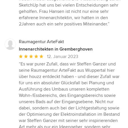
SketchUp hat uns bei vielen Entscheidungen sehr
geholfen. Frau Hansen ist nicht nur eine sehr
erfahrene Innenarchitektin, wir hatten in den
2Jahren auch ein sehr positives Miteinander.”
Raumagentur ArteFakt
Innenarchitekten in Gremberghoven
Durchschnittliche
12. Januar 2023
Bewertung:
“Es war purer Zufall, dass wir Steffen Ganzer und
5
seine Raumagentur ArteFakt aus Wuppertal hier
von
über houzz entdeckt haben - und dieser Zufall war
5
für uns ein absoluter Glücksfall bei Planung und
Sternen
Ausführung des Umbaus unseren kompletten
Wohn-/Essbereichs, des Eingangsbereichs sowie
unseres Bads auf der Eingangsebene. Nicht nur
dabei, sondern auch bei der Lichtgestaltung sowie
der Optimierung der Elektroinstallation im Bestand
war Steffen Ganzer mit seiner sehr inspirierenden
Art mehr als nur ein Ideengeber, sondern sehr