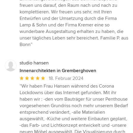
freuen uns darauf, den Raum nach und nach zu
komplettieren. Wir freuen uns sehr, mit Ihren
Entwürfen und der Umsetzung durch die Firma
Lamp & Sohn und der Firma Kremer eine so
wunderbare Ausgestaltung erhalten zu haben, die
unser tägliches Leben sehr bereichert. Familie P. aus
Bonn”
studio hansen
Innenarchitekten in Gremberghoven
Durchschnittliche
18. Februar 2024
Bewertung:
“Wir haben Frau Hansen während des Corona
5
Lockdowns über das Internet gefunden. Mit ihr
von
haben wir : -den vom Bauträger für unser Penthouse
5
vorgesehenen Grundriss noch mehr unserem Bedarf
Sternen
entsprechend verändert, -alle Materialien
ausgewählt, -Küche und weitere Einbauten geplant,
-das Farb- und Lichtkonzept entwickelt und -unsere
neuen Möbel ausgewählt. Die Visualisierung durch