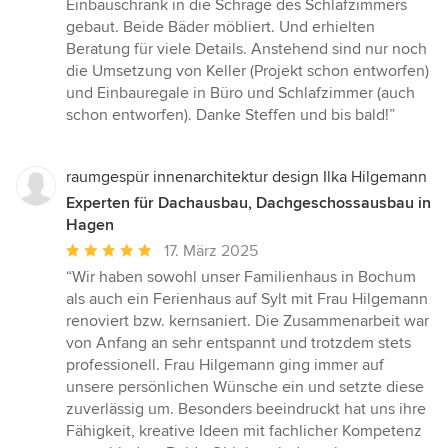
Einbauschrank in die Schräge des Schlafzimmers
gebaut. Beide Bäder möbliert. Und erhielten
Beratung für viele Details. Anstehend sind nur noch
die Umsetzung von Keller (Projekt schon entworfen)
und Einbauregale in Büro und Schlafzimmer (auch
schon entworfen). Danke Steffen und bis bald!”
raumgespür innenarchitektur design Ilka Hilgemann
Experten für Dachausbau, Dachgeschossausbau in
Hagen
Durchschnittliche
17. März 2025
Bewertung:
“Wir haben sowohl unser Familienhaus in Bochum
5
als auch ein Ferienhaus auf Sylt mit Frau Hilgemann
von
renoviert bzw. kernsaniert. Die Zusammenarbeit war
5
von Anfang an sehr entspannt und trotzdem stets
Sternen
professionell. Frau Hilgemann ging immer auf
unsere persönlichen Wünsche ein und setzte diese
zuverlässig um. Besonders beeindruckt hat uns ihre
Fähigkeit, kreative Ideen mit fachlicher Kompetenz