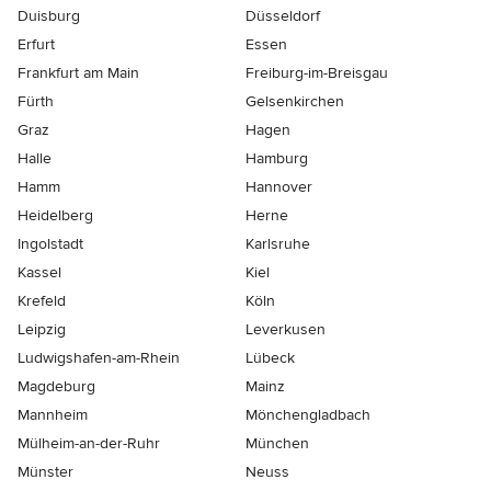
Duisburg
Düsseldorf
Erfurt
Essen
Frankfurt am Main
Freiburg-im-Breisgau
Fürth
Gelsenkirchen
Graz
Hagen
Halle
Hamburg
Hamm
Hannover
Heidelberg
Herne
Ingolstadt
Karlsruhe
Kassel
Kiel
Krefeld
Köln
Leipzig
Leverkusen
Ludwigshafen-am-Rhein
Lübeck
Magdeburg
Mainz
Mannheim
Mönchen­gladbach
Mülheim-an-der-Ruhr
München
Münster
Neuss