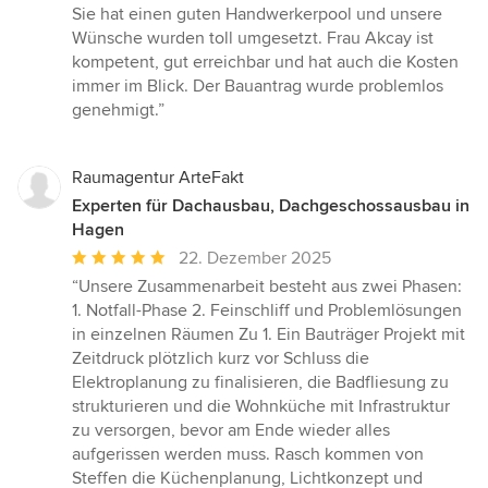
von
Sie hat einen guten Handwerkerpool und unsere
5
Wünsche wurden toll umgesetzt. Frau Akcay ist
Sternen
kompetent, gut erreichbar und hat auch die Kosten
immer im Blick. Der Bauantrag wurde problemlos
genehmigt.”
Raumagentur ArteFakt
Experten für Dachausbau, Dachgeschossausbau in
Hagen
Durchschnittliche
22. Dezember 2025
Bewertung:
“Unsere Zusammenarbeit besteht aus zwei Phasen:
5
1. Notfall-Phase 2. Feinschliff und Problemlösungen
von
in einzelnen Räumen Zu 1. Ein Bauträger Projekt mit
5
Zeitdruck plötzlich kurz vor Schluss die
Sternen
Elektroplanung zu finalisieren, die Badfliesung zu
strukturieren und die Wohnküche mit Infrastruktur
zu versorgen, bevor am Ende wieder alles
aufgerissen werden muss. Rasch kommen von
Steffen die Küchenplanung, Lichtkonzept und