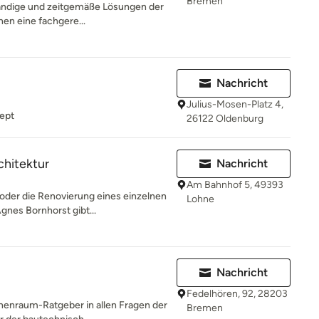
Bremen
ändige und zeitgemäße Lösungen der
nen eine fachgere...
Nachricht
Julius-Mosen-Platz 4,
ept
26122 Oldenburg
chitektur
Nachricht
Am Bahnhof 5, 49393
der die Renovierung eines einzelnen
Lohne
gnes Bornhorst gibt...
Nachricht
Fedelhören, 92, 28203
nnenraum-Ratgeber in allen Fragen der
Bremen