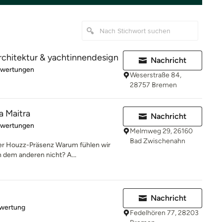
rchitektur & yachtinnendesign
Nachricht
rtung: 5 von 5 Sternen
ewertungen
Weserstraße 84,
28757 Bremen
a Maitra
Nachricht
rtung: 5 von 5 Sternen
ewertungen
Melmweg 29, 26160
Bad Zwischenahn
er Houzz-Präsenz Warum fühlen wir
 dem anderen nicht? A...
Nachricht
rtung: 5 von 5 Sternen
ewertung
Fedelhören 77, 28203