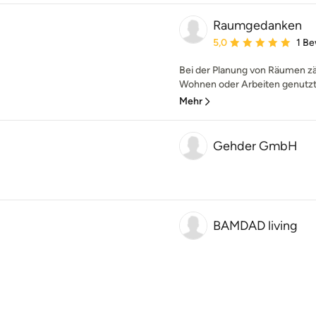
Raumgedanken
Durchschnittliche Bewe
5,0
1 B
Bei der Planung von Räumen zäh
Wohnen oder Arbeiten genutzt 
Mehr
Gehder GmbH
BAMDAD living