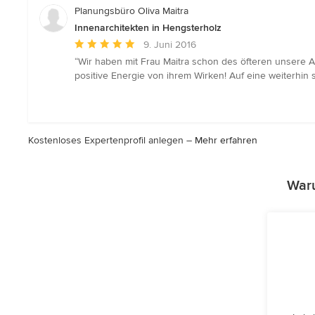
Sternen
Planungsbüro Oliva Maitra
Innenarchitekten in Hengsterholz
Durchschnittliche
9. Juni 2016
Bewertung:
“Wir haben mit Frau Maitra schon des öfteren unsere 
5
positive Energie von ihrem Wirken! Auf eine weiterhin 
von
5
Sternen
Kostenloses Expertenprofil anlegen –
Mehr erfahren
Waru