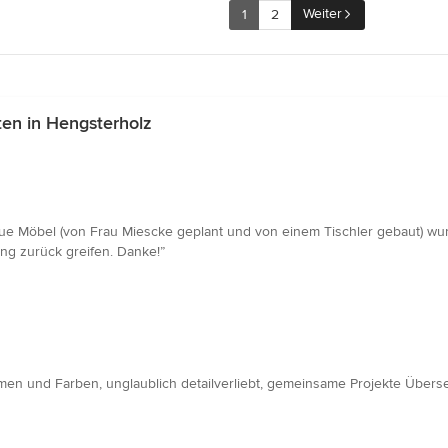
Weiter
1
2
en in Hengsterholz
eue Möbel (von Frau Miescke geplant und von einem Tischler gebaut) w
ung zurück greifen. Danke!”
rmen und Farben, unglaublich detailverliebt, gemeinsame Projekte Über