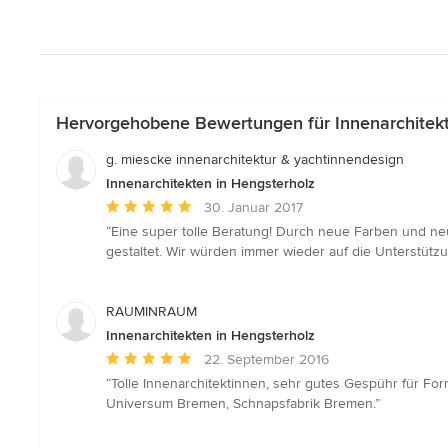
Hervorgehobene Bewertungen für Innenarchitekt
g. miescke innenarchitektur & yachtinnendesign
Innenarchitekten in Hengsterholz
Durchschnittliche
30. Januar 2017
Bewertung:
“Eine super tolle Beratung! Durch neue Farben und n
5
gestaltet. Wir würden immer wieder auf die Unterstütz
von
5
Sternen
RAUMINRAUM
Innenarchitekten in Hengsterholz
Durchschnittliche
22. September 2016
Bewertung:
“Tolle Innenarchitektinnen, sehr gutes Gespühr für Fo
5
Universum Bremen, Schnapsfabrik Bremen.”
von
5