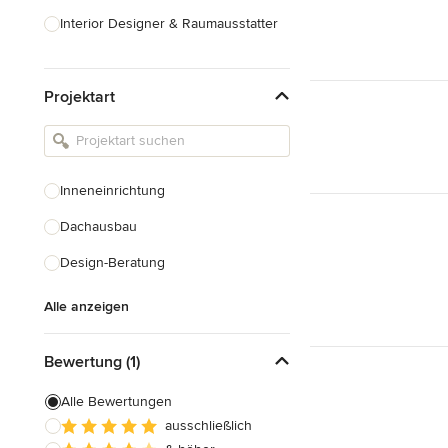
Interior Designer & Raumausstatter
Küchenplanung
Projektart
Landschaftsarchitekten
Armaturen & Sanitärbedarf
Beleuchtung
Inneneinrichtung
Einbauschränke
Dachausbau
Alle anzeigen
Design-Beratung
Alle anzeigen
Bewertung (1)
Alle Bewertungen
ausschließlich