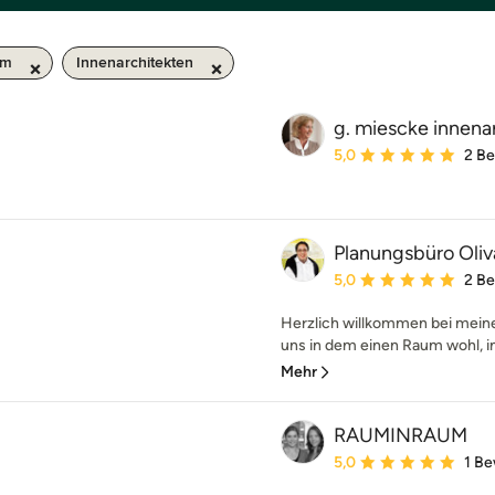
km
Innenarchitekten
g. miescke innena
Durchschnittliche Bewe
5,0
2 B
Planungsbüro Oliv
Durchschnittliche Bewe
5,0
2 B
Herzlich willkommen bei mein
uns in dem einen Raum wohl, in
Mehr
RAUMINRAUM
Durchschnittliche Bewe
5,0
1 B