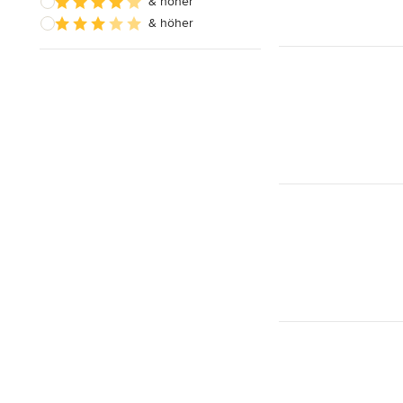
& höher
& höher