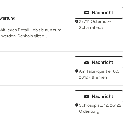
Nachricht
rtung: 5 von 5 Sternen
ewertung
27711 Osterholz-
Scharmbeck
lt jedes Detail – ob sie nun zum
werden. Deshalb gibt e...
Nachricht
Am Tabakquartier 60,
28197 Bremen
Nachricht
Schlossplatz 12, 26122
Oldenburg