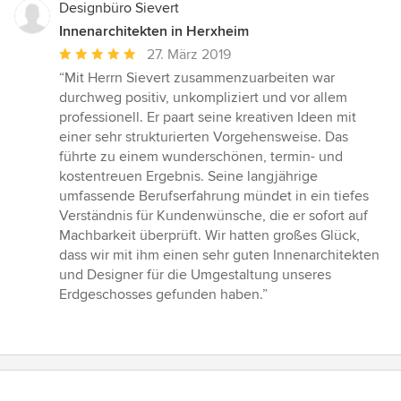
Designbüro Sievert
Innenarchitekten in Herxheim
Durchschnittliche
27. März 2019
Bewertung:
“Mit Herrn Sievert zusammenzuarbeiten war
5
durchweg positiv, unkompliziert und vor allem
von
professionell. Er paart seine kreativen Ideen mit
5
einer sehr strukturierten Vorgehensweise. Das
Sternen
führte zu einem wunderschönen, termin- und
kostentreuen Ergebnis. Seine langjährige
umfassende Berufserfahrung mündet in ein tiefes
Verständnis für Kundenwünsche, die er sofort auf
Machbarkeit überprüft. Wir hatten großes Glück,
dass wir mit ihm einen sehr guten Innenarchitekten
und Designer für die Umgestaltung unseres
Erdgeschosses gefunden haben.”