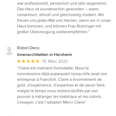
war professionell, persönlich und sehr angenehm.
Das Haus ist wunderschön geworden – warm,
romantisch, stilvoll und gleichzeitig modern. Wir
freuen uns jedes Mal von Herzen, wenn wir in unser
Haus kommen, und können Frau Butzinger mit
großer Überzeugung weiterempfehlen.”
Ristori-Deco
Innenarchitekten in Herxheim
Durchschnittliche
15. März 2022
Bewertung:
“Claire est vraiment formidable. Nous la
5
connaissions déjà auparavant lorsqu’elle avait son
von
entreprise à Francfort. Claire a énormément de
5
goût, d’expérience, d’expertise et de savoir faire,
Sternen
malgré le temps nous restons bluffés par son
pouvoir à mélanger les matériaux et les coloris.
L’essayer, c’est l’adopter! Merci Claire”