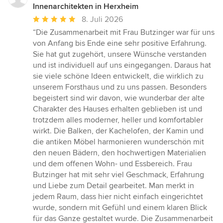
Innenarchitekten in Herxheim
Durchschnittliche
8. Juli 2026
Bewertung:
“Die Zusammenarbeit mit Frau Butzinger war für uns
5
von Anfang bis Ende eine sehr positive Erfahrung.
von
Sie hat gut zugehört, unsere Wünsche verstanden
5
und ist individuell auf uns eingegangen. Daraus hat
Sternen
sie viele schöne Ideen entwickelt, die wirklich zu
unserem Forsthaus und zu uns passen. Besonders
begeistert sind wir davon, wie wunderbar der alte
Charakter des Hauses erhalten geblieben ist und
trotzdem alles moderner, heller und komfortabler
wirkt. Die Balken, der Kachelofen, der Kamin und
die antiken Möbel harmonieren wunderschön mit
den neuen Bädern, den hochwertigen Materialien
und dem offenen Wohn- und Essbereich. Frau
Butzinger hat mit sehr viel Geschmack, Erfahrung
und Liebe zum Detail gearbeitet. Man merkt in
jedem Raum, dass hier nicht einfach eingerichtet
wurde, sondern mit Gefühl und einem klaren Blick
für das Ganze gestaltet wurde. Die Zusammenarbeit