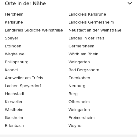
Orte in der Nähe
Herxheim
Landkreis Karlsruhe
Karlsruhe
Landkreis Germersheim
Landkreis Südliche Weinstraße
Neustadt an der Weinstraße
Speyer
Landau in der Pfalz
Ettlingen
Germersheim
Waghäusel
Wörth am Rhein
Philippsburg
Weingarten
Kandel
Bad Bergzabern
Annweiler am Trifels
Edenkoben
Lachen-Speyerdorf
Neuburg
Hochstadt
Berg
Kirrweiler
Ottersheim
Westheim
Weingarten
Ilbesheim
Freimersheim
Erlenbach
Weyher