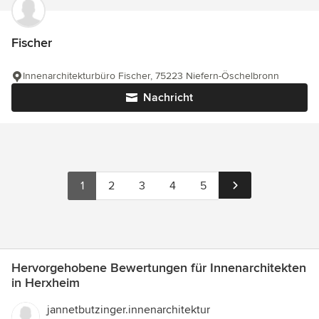
Fischer
Innenarchitekturbüro Fischer, 75223 Niefern-Öschelbronn
Nachricht
1
2
3
4
5
Hervorgehobene Bewertungen für Innenarchitekten
in Herxheim
jannetbutzinger.innenarchitektur