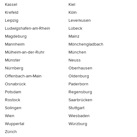
Kassel
Kiel
Krefeld
Köln
Leipzig
Leverkusen
Ludwigshafen-am-Rhein
Lübeck
Magdeburg
Mainz
Mannheim
Mönchen­gladbach
Mülheim-an-der-Ruhr
München
Münster
Neuss
Nürnberg
Oberhausen
Offenbach-am-Main
Oldenburg
Osnabrück
Paderborn
Potsdam
Regensburg
Rostock
Saarbrücken
Solingen
Stuttgart
Wien
Wiesbaden
Wuppertal
Würzburg
Zürich