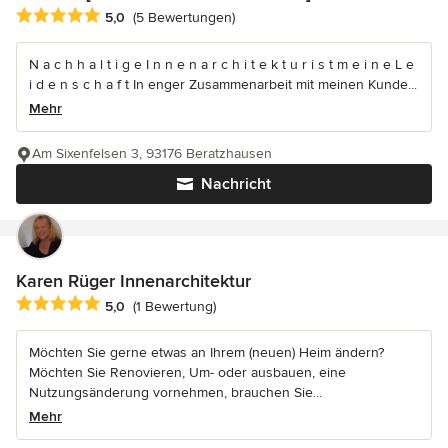
Durchschnittliche Bewertung: 5 von 5 Sternen
5,0
(5 Bewertungen)
N a c h h a l t i g e I n n e n a r c h i t e k t u r i s t m e i n e L e
i d e n s c h a f t In enger Zusammenarbeit mit meinen Kunde...
Mehr
Am Sixenfelsen 3, 93176 Beratzhausen
Nachricht
Karen Rüger Innenarchitektur
Durchschnittliche Bewertung: 5 von 5 Sternen
5,0
(1 Bewertung)
Möchten Sie gerne etwas an Ihrem (neuen) Heim ändern?
Möchten Sie Renovieren, Um- oder ausbauen, eine
Nutzungsänderung vornehmen, brauchen Sie...
Mehr