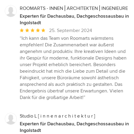
ROOMARTS - INNEN⎪ARCHITEKTEN⎪INGENIEURE
Experten für Dachausbau, Dachgeschossausbau in
Ingolstadt
Durchschnittliche
25. September 2024
Bewertung:
“Ich kann das Team von Roomarts wärmstens
5
empfehlen! Die Zusammenarbeit war äußerst
von
angenehm und produktiv. Ihre kreativen Ideen und
5
ihr Gespür für moderne, funktionale Designs haben
Sternen
unser Projekt erheblich bereichert. Besonders
beeindruckt hat mich die Liebe zum Detail und die
Fähigkeit, unsere Büroräume sowohl ästhetisch
ansprechend als auch praktisch zu gestalten. Das
Endergebnis übertraf unsere Erwartungen. Vielen
Dank für die großartige Arbeit!”
Studio L [ i n n e n a r c h i t e k t u r ]
Experten für Dachausbau, Dachgeschossausbau in
Ingolstadt