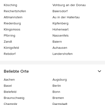
Kösching
Vohburg an der Donau
Reichertshofen
Baiersdorf
Altmannstein
Au in der Hallertau
Riedenburg
Kipfenberg
Klingsmoos
Hohenwart
Pförring
Nassenfels
Zandt
Baiern
Königsfeld
Auhausen
Rebdorf
Landershofen
Beliebte Orte
Aachen
Augsburg
Basel
Berlin
Bielefeld
Bonn
Braunschweig
Bremen
Chemnitz
Darmstadt