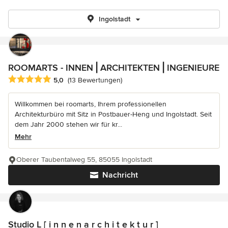
Ingolstadt
ROOMARTS - INNEN⎪ARCHITEKTEN⎪INGENIEURE
Durchschnittliche Bewertung: 5 von 5 Sternen
5,0
(13 Bewertungen)
Willkommen bei roomarts, Ihrem professionellen
Architekturbüro mit Sitz in Postbauer-Heng und Ingolstadt. Seit
dem Jahr 2000 stehen wir für kr...
Mehr
Oberer Taubentalweg 55, 85055 Ingolstadt
Nachricht
Studio L [ i n n e n a r c h i t e k t u r ]