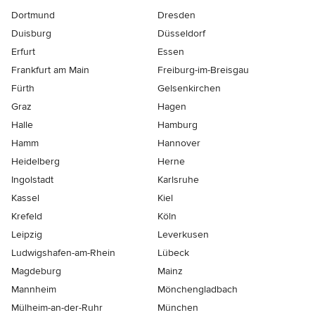
Dortmund
Dresden
Duisburg
Düsseldorf
Erfurt
Essen
Frankfurt am Main
Freiburg-im-Breisgau
Fürth
Gelsenkirchen
Graz
Hagen
Halle
Hamburg
Hamm
Hannover
Heidelberg
Herne
Ingolstadt
Karlsruhe
Kassel
Kiel
Krefeld
Köln
Leipzig
Leverkusen
Ludwigshafen-am-Rhein
Lübeck
Magdeburg
Mainz
Mannheim
Mönchen­gladbach
Mülheim-an-der-Ruhr
München