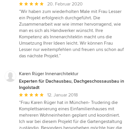
Durchschnittliche
20. Februar 2020
Bewertung:
“Wir haben zum wiederholten Male mit Frau Lesser
5
ein Projekt erfolgreich durchgeführt. Die
von
Zusammenarbeit war wie immer hervorragend, wie
5
man es sich als Handwerker wünscht. Ihre
Sternen
Kompetenz als Innenarchitektin macht uns die
Umsetzung Ihrer Ideen leicht. Wir können Frau
Lesser nur weitempfehlen und freuen uns schon auf
das nächste Projekt.”
Karen Rüger Innenarchitektur
Experten für Dachausbau, Dachgeschossausbau in
Ingolstadt
Durchschnittliche
12. Januar 2018
Bewertung:
“Frau Karen Rüger hat in München- Trudering die
5
Komplettsanierung eines Einfamilienhauses mit
von
mehreren Wohneinheiten geplant und koordiniert.
5
Ich war bei diesem Projekt für die Gartengestaltung
Sternen
zuständig. Besonders hervorheben möchte hier die