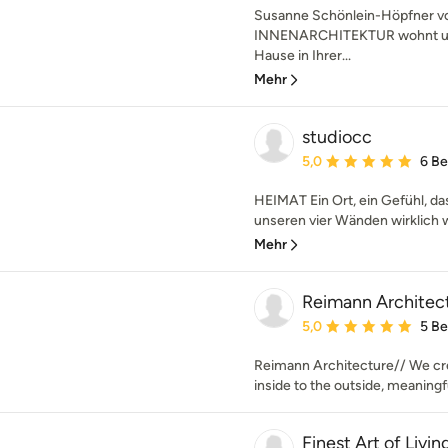
Susanne Schönlein-Höpfner 
INNENARCHITEKTUR wohnt und a
Hause in Ihrer...
Mehr
studiocc
Durchschnittliche Bewe
5,0
6 B
HEIMAT Ein Ort, ein Gefühl, da
unseren vier Wänden wirklich w
Mehr
Reimann Architec
Durchschnittliche Bewe
5,0
5 B
Reimann Architecture// We cre
inside to the outside, meaningf
Finest Art of Livin