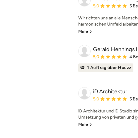
Durchschnittliche Bewe
5,0
5 B
Wir richten uns an alle Mensch
harmonischen Umfeld arbeiten 
Mehr
Gerald Hennings I
Durchschnittliche Bewe
5,0
4 B
1 Auftrag über Houzz
iD Architektur
Durchschnittliche Bewe
5,0
5 B
iD Architektur und iD Studio sin
Umsetzung von privaten und ge
Mehr