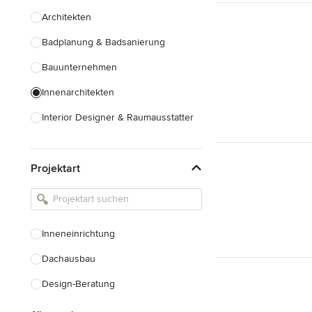
Architekten
Badplanung & Badsanierung
Bauunternehmen
Innenarchitekten
Interior Designer & Raumausstatter
Küchenplanung
Projektart
Landschaftsarchitekten
Armaturen & Sanitärbedarf
Beleuchtung
Inneneinrichtung
Einbauschränke
Dachausbau
Alle anzeigen
Design-Beratung