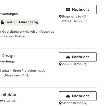
Nachricht
rtung: 4.9 von 5 Sternen
Bewertungen
Bogenstraße 43,
20144 Hamburg
Seit 25 Jahren tätig
für Gestaltung entwickelt umfassende
terior-, Buildin...
or Design
Nachricht
rtung: 5 von 5 Sternen
ewertungen
20148 Hamburg
 setzt in Ihren Projekten mutig
n. „Mainstream“ ist...
chitektur
Nachricht
rtung: 5 von 5 Sternen
Bewertungen
Sierichstrasse 4,