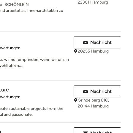
22301 Hamburg
von SCHÖNLEIN
rbeitet als Innenarchitektin zu
Nachricht
rtung: 5 von 5 Sternen
ewertungen
20255 Hamburg
ss wir nur empfinden, wenn wir uns in
ohlfühlen....
ture
Nachricht
rtung: 5 von 5 Sternen
ewertungen
Grindelberg 61C,
20144 Hamburg
ate sustainable projects from the
ul and passionate.
g