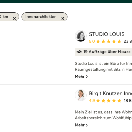
50 km
Innenarchitekten
STUDIO LOUIS
Durchschnittliche Bewe
5,0
23 
19 Aufträge über Houzz
Studio Louis ist ein Büro für I
Raumgestaltung mit Sitz in Ha
Mehr
Birgit Knutzen Inn
Durchschnittliche Bewe
4,9
18 
Mein Ziel ist es, dass Ihre Wo
Arbeitsbereich zum Wohlfühlpla
Mehr