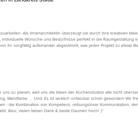
arbeiten. Als Innenarchitektin überzeugt sie durch ihre kreativen Idee
t, individuelle Wünsche und Bedürfnisse perfekt in die Raumgestaltung 
von ihr sorgfältig aufeinander abgestimmt, was jedes Projekt zu etwas 
ür uns zu planen, weil uns die Ideen der Küchenstudios alle nicht über
ng, Wandfarbe …. Und: Es ist wirklich unfassbar schön geworden! Wir f
en - die Kombination von Kompetenz, reibungsloser Kommunikation, den v
ebt. Also, vielen lieben Dank & beide Daumen hoch! :)”