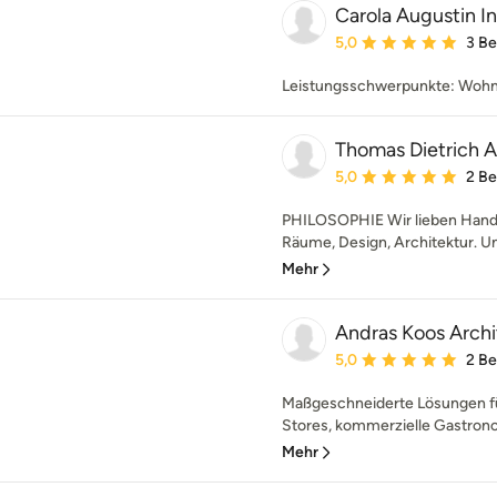
Carola Augustin I
Durchschnittliche Bewe
5,0
3 B
Leistungsschwerpunkte: Wohn
Thomas Dietrich A
Durchschnittliche Bewe
5,0
2 B
PHILOSOPHIE Wir lieben Handwer
Räume, Design, Architektur. Un
Mehr
Andras Koos Archit
Durchschnittliche Bewe
5,0
2 B
Maßgeschneiderte Lösungen f
Stores, kommerzielle Gastrono
Mehr