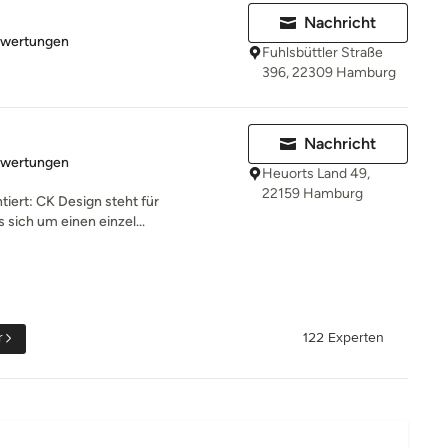
Nachricht
rtung: 5 von 5 Sternen
ewertungen
Fuhlsbüttler Straße
396, 22309 Hamburg
Nachricht
rtung: 5 von 5 Sternen
ewertungen
Heuorts Land 49,
22159 Hamburg
ntiert: CK Design steht für
s sich um einen einzel...
r
122 Experten