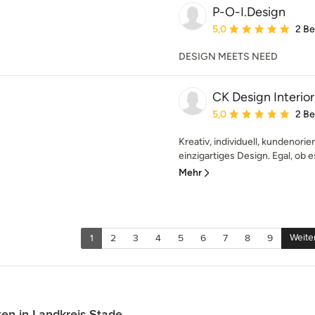
P-O-I.Design
Durchschnittliche Bewe
5,0
2 B
DESIGN MEETS NEED
CK Design Interior
Durchschnittliche Bewe
5,0
2 B
Kreativ, individuell, kundenorie
einzigartiges Design. Egal, ob e
Mehr
Weite
1
2
3
4
5
6
7
8
9
en in Landkreis Stade