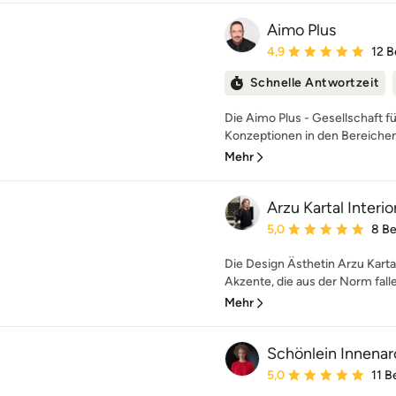
Aimo Plus
Durchschnittliche Bewe
4,9
12 
Schnelle Antwortzeit
Die Aimo Plus - Gesellschaft 
Konzeptionen in den Bereichen In
Mehr
Arzu Kartal Interi
Durchschnittliche Bewe
5,0
8 B
Die Design Ästhetin Arzu Kartal
Akzente, die aus der Norm falle
Mehr
Schönlein Innenar
Durchschnittliche Bewe
5,0
11 