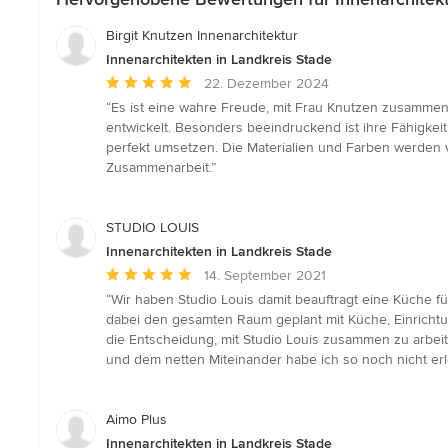
Birgit Knutzen Innenarchitektur
Innenarchitekten in Landkreis Stade
Durchschnittliche
22. Dezember 2024
Bewertung:
“Es ist eine wahre Freude, mit Frau Knutzen zusammenzu
5
entwickelt. Besonders beeindruckend ist ihre Fähigkei
von
perfekt umsetzen. Die Materialien und Farben werden 
5
Zusammenarbeit.”
Sternen
STUDIO LOUIS
Innenarchitekten in Landkreis Stade
Durchschnittliche
14. September 2021
Bewertung:
“Wir haben Studio Louis damit beauftragt eine Küche f
5
dabei den gesamten Raum geplant mit Küche, Einrichtu
von
die Entscheidung, mit Studio Louis zusammen zu arbeit
5
und dem netten Miteinander habe ich so noch nicht erl
Sternen
Aimo Plus
Innenarchitekten in Landkreis Stade