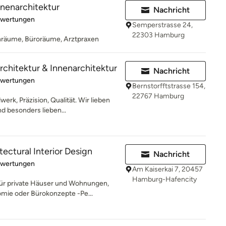
nnenarchitektur
Nachricht
rtung: 5 von 5 Sternen
ewertungen
Semperstrasse 24,
22303 Hamburg
räume, Büroräume, Arztpraxen
rchitektur & Innenarchitektur
Nachricht
rtung: 5 von 5 Sternen
ewertungen
Bernstorfftstrasse 154,
22767 Hamburg
k, Präzision, Qualität. Wir lieben
d besonders lieben...
ectural Interior Design
Nachricht
rtung: 5 von 5 Sternen
ewertungen
Am Kaiserkai 7, 20457
Hamburg-Hafencity
ür private Häuser und Wohnungen,
mie oder Bürokonzepte -Pe...