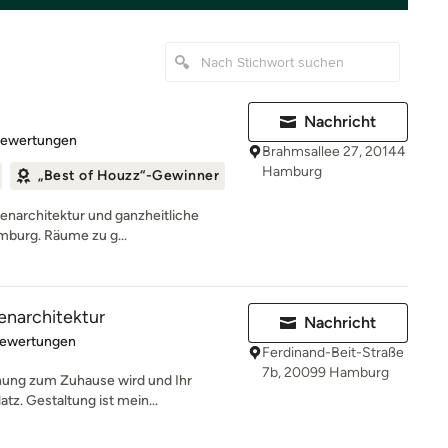
Nachricht
rtung: 5 von 5 Sternen
Bewertungen
Brahmsallee 27, 20144
Hamburg
„Best of Houzz“-Gewinner
nnenarchitektur und ganzheitliche
mburg. Räume zu g...
enarchitektur
Nachricht
rtung: 4.9 von 5 Sternen
Bewertungen
Ferdinand-Beit-Straße
7b, 20099 Hamburg
hnung zum Zuhause wird und Ihr
tz. Gestaltung ist mein...