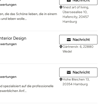
Nachricht
rtung: 5 von 5 Sternen
ewertungen
finest art of living,
Überseeallee 10,
en, die das Schöne lieben, die in einem
Hafencity, 20457
und leben wolle...
Hamburg
nterior Design
Nachricht
rtung: 5 von 5 Sternen
ewertungen
Gärtnerstr. 6, 22880
Wedel
Nachricht
rtung: 5 von 5 Sternen
ewertungen
Hohe Bleichen 13,
20354 Hamburg
d spezialisiert auf die professionelle
werblichen Anf...