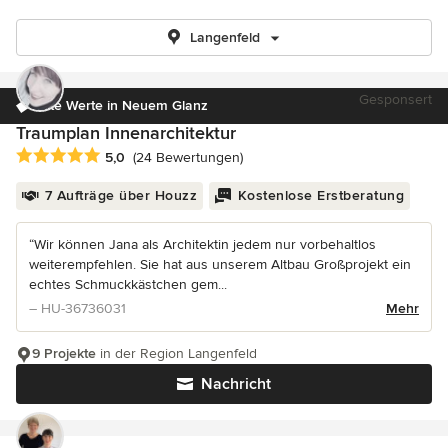
Langenfeld
Gesponsert
Alte Werte in Neuem Glanz
Traumplan Innenarchitektur
Durchschnittliche Bewertung: 5 von 5 Sternen
5,0
(24 Bewertungen)
7 Aufträge über Houzz
Kostenlose Erstberatung
“Wir können Jana als Architektin jedem nur vorbehaltlos
weiterempfehlen. Sie hat aus unserem Altbau Großprojekt ein
echtes Schmuckkästchen gem...
– HU-36736031
Mehr
9 Projekte
in der Region Langenfeld
Nachricht