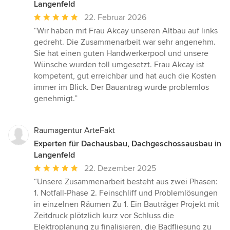
Langenfeld
Durchschnittliche
22. Februar 2026
Bewertung:
“Wir haben mit Frau Akcay unseren Altbau auf links
5
gedreht. Die Zusammenarbeit war sehr angenehm.
von
Sie hat einen guten Handwerkerpool und unsere
5
Wünsche wurden toll umgesetzt. Frau Akcay ist
Sternen
kompetent, gut erreichbar und hat auch die Kosten
immer im Blick. Der Bauantrag wurde problemlos
genehmigt.”
Raumagentur ArteFakt
Experten für Dachausbau, Dachgeschossausbau in
Langenfeld
Durchschnittliche
22. Dezember 2025
Bewertung:
“Unsere Zusammenarbeit besteht aus zwei Phasen:
5
1. Notfall-Phase 2. Feinschliff und Problemlösungen
von
in einzelnen Räumen Zu 1. Ein Bauträger Projekt mit
5
Zeitdruck plötzlich kurz vor Schluss die
Sternen
Elektroplanung zu finalisieren, die Badfliesung zu