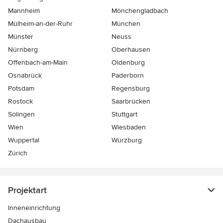
Mannheim
Mönchen­gladbach
Mülheim-an-der-Ruhr
München
Münster
Neuss
Nürnberg
Oberhausen
Offenbach-am-Main
Oldenburg
Osnabrück
Paderborn
Potsdam
Regensburg
Rostock
Saarbrücken
Solingen
Stuttgart
Wien
Wiesbaden
Wuppertal
Würzburg
Zürich
Projektart
Inneneinrichtung
Dachausbau