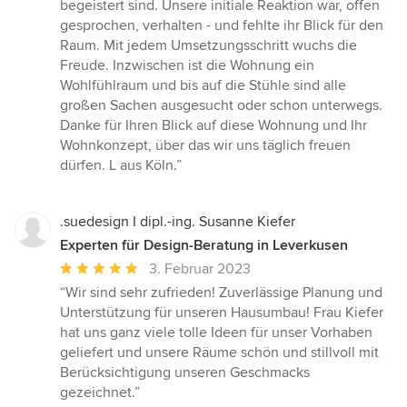
von
begeistert sind. Unsere initiale Reaktion war, offen
5
gesprochen, verhalten - und fehlte ihr Blick für den
Sternen
Raum. Mit jedem Umsetzungsschritt wuchs die
Freude. Inzwischen ist die Wohnung ein
Wohlfühlraum und bis auf die Stühle sind alle
großen Sachen ausgesucht oder schon unterwegs.
Danke für Ihren Blick auf diese Wohnung und Ihr
Wohnkonzept, über das wir uns täglich freuen
dürfen. L aus Köln.”
.suedesign I dipl.-ing. Susanne Kiefer
Experten für Design-Beratung in Leverkusen
Durchschnittliche
3. Februar 2023
Bewertung:
“Wir sind sehr zufrieden! Zuverlässige Planung und
5
Unterstützung für unseren Hausumbau! Frau Kiefer
von
hat uns ganz viele tolle Ideen für unser Vorhaben
5
geliefert und unsere Räume schön und stillvoll mit
Sternen
Berücksichtigung unseren Geschmacks
gezeichnet.”