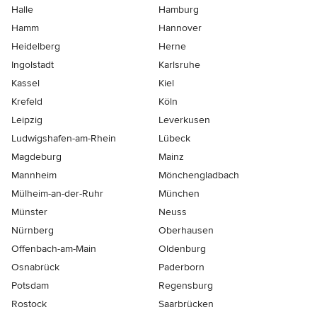
Halle
Hamburg
Hamm
Hannover
Heidelberg
Herne
Ingolstadt
Karlsruhe
Kassel
Kiel
Krefeld
Köln
Leipzig
Leverkusen
Ludwigshafen-am-Rhein
Lübeck
Magdeburg
Mainz
Mannheim
Mönchen­gladbach
Mülheim-an-der-Ruhr
München
Münster
Neuss
Nürnberg
Oberhausen
Offenbach-am-Main
Oldenburg
Osnabrück
Paderborn
Potsdam
Regensburg
Rostock
Saarbrücken