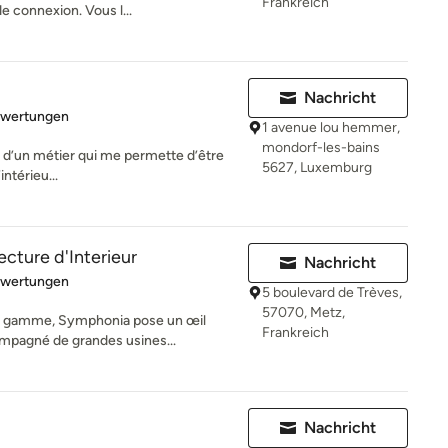
Frankreich
e connexion. Vous l...
Nachricht
rtung: 5 von 5 Sternen
ewertungen
1 avenue lou hemmer,
mondorf-les-bains
vie d’un métier qui me permette d’être
5627, Luxemburg
intérieu...
cture d'Interieur
Nachricht
rtung: 4.2 von 5 Sternen
ewertungen
5 boulevard de Trèves,
57070, Metz,
de gamme, Symphonia pose un œil
Frankreich
ompagné de grandes usines...
Nachricht