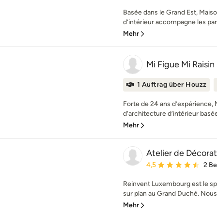
Basée dans le Grand Est, Maiso
d’intérieur accompagne les parti
Mehr
Mi Figue Mi Raisi
1 Auftrag über Houzz
Forte de 24 ans d’expérience, M
d’architecture d’intérieur basée 
Mehr
Atelier de Décor
Durchschnittliche Bewe
4,5
2 B
Reinvent Luxembourg est le sp
sur plan au Grand Duché. Nous 
Mehr