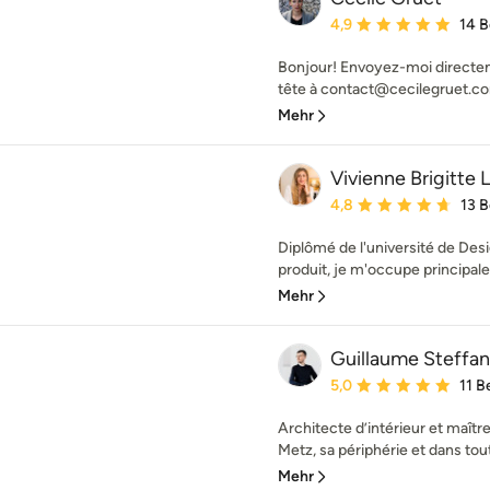
Durchschnittliche Bewe
4,9
14 
Bonjour! Envoyez-moi directem
tête à contact@cecilegruet.com
Mehr
Vivienne Brigitte 
Durchschnittliche Bewe
4,8
13 
Diplômé de l'université de Des
produit, je m'occupe principale
Mehr
Guillaume Steffa
Durchschnittliche Bewe
5,0
11 
Architecte d’intérieur et maîtr
Metz, sa périphérie et dans tout
Mehr