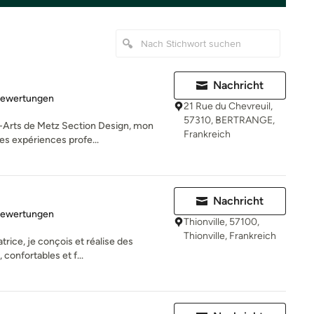
Nachricht
rtung: 4.9 von 5 Sternen
Bewertungen
21 Rue du Chevreuil,
57310, BERTRANGE,
-Arts de Metz Section Design, mon
Frankreich
es expériences profe...
Nachricht
rtung: 5 von 5 Sternen
Bewertungen
Thionville, 57100,
Thionville, Frankreich
trice, je conçois et réalise des
confortables et f...