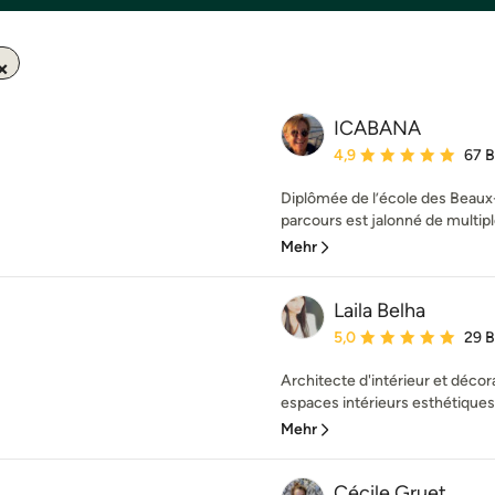
ICABANA
Durchschnittliche Bewe
4,9
67 
Diplômée de l’école des Beaux
parcours est jalonné de multipl
Mehr
Laila Belha
Durchschnittliche Bewe
5,0
29 
Architecte d'intérieur et décora
espaces intérieurs esthétiques, 
Mehr
Cécile Gruet