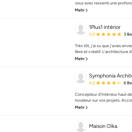
vous avez ressenti une profond
Mehr
1Plus1 intérior
Durchschnittliche Bewe
5,0
3 B
Très tôt, j’ai su que j’avais en
libre et créatif. L’architecture d’
Mehr
Symphonia Archite
Durchschnittliche Bewe
4,2
6 B
Concepteur d'Intérieur haut 
novateur sur vos projets. Acc
Mehr
Maison Oïka