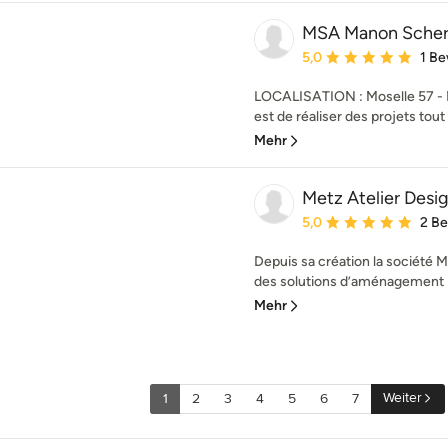
MSA Manon Schere
Durchschnittliche Bewe
5,0
1 B
LOCALISATION : Moselle 57 - 
est de réaliser des projets tout 
Mehr
Metz Atelier Desi
Durchschnittliche Bewe
5,0
2 B
Depuis sa création la société M
des solutions d’aménagement i
Mehr
Weiter
1
2
3
4
5
6
7