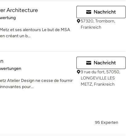
r Architecture
Nachricht
rtung: 5 von 5 Sternen
ewertung
57320, Tromborn,
Frankreich
Metz et ses alentours Le but de MSA
en créant un b...
gn
Nachricht
rtung: 5 von 5 Sternen
ewertungen
9 rue du fort, 57050,
LONGEVILLE LES
etz Atelier Design ne cesse de fournir
METZ, Frankreich
nnovantes pour...
95 Experten