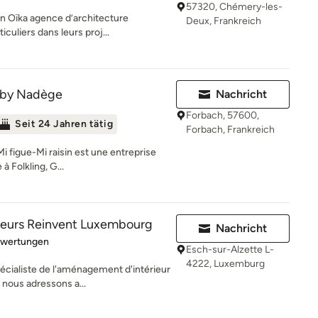
57320, Chémery-les-
n Oïka agence d’architecture
Deux, Frankreich
culiers dans leurs proj...
n by Nadège
Nachricht
Forbach, 57600,
Seit 24 Jahren tätig
Forbach, Frankreich
i figue-Mi raisin est une entreprise
à Folkling, G...
ateurs Reinvent Luxembourg
Nachricht
rtung: 4.5 von 5 Sternen
ewertungen
Esch-sur-Alzette L-
4222, Luxemburg
écialiste de l'aménagement d'intérieur
nous adressons a...