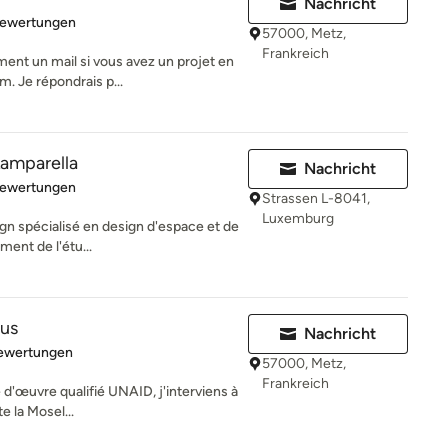
Nachricht
rtung: 4.9 von 5 Sternen
Bewertungen
57000, Metz,
Frankreich
ent un mail si vous avez un projet en
. Je répondrais p...
Lamparella
Nachricht
rtung: 4.8 von 5 Sternen
Bewertungen
Strassen L-8041,
Luxemburg
ign spécialisé en design d'espace et de
ment de l'étu...
nus
Nachricht
rtung: 5 von 5 Sternen
Bewertungen
57000, Metz,
Frankreich
e d'œuvre qualifié UNAID, j'interviens à
e la Mosel...