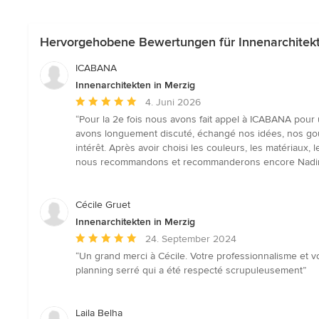
Hervorgehobene Bewertungen für Innenarchitekt
ICABANA
Innenarchitekten in Merzig
Durchschnittliche
4. Juni 2026
Bewertung:
“Pour la 2e fois nous avons fait appel à ICABANA pour 
5
avons longuement discuté, échangé nos idées, nos goû
von
intérêt. Après avoir choisi les couleurs, les matériaux
5
nous recommandons et recommanderons encore Nadine. E
Sternen
Cécile Gruet
Innenarchitekten in Merzig
Durchschnittliche
24. September 2024
Bewertung:
“Un grand merci à Cécile. Votre professionnalisme et v
5
planning serré qui a été respecté scrupuleusement”
von
5
Sternen
Laila Belha