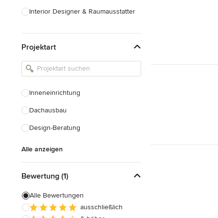
Interior Designer & Raumausstatter
Küchenplanung
Projektart
Landschaftsarchitekten
Armaturen & Sanitärbedarf
Beleuchtung
Inneneinrichtung
Einbauschränke
Dachausbau
Alle anzeigen
Design-Beratung
Alle anzeigen
Bewertung (1)
Alle Bewertungen
ausschließlich