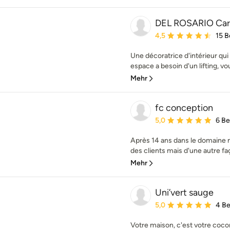
DEL ROSARIO Car
Durchschnittliche Bewe
4,5
15 
Une décoratrice d'intérieur qui 
espace a besoin d'un lifting, vou
Mehr
fc conception
Durchschnittliche Bewe
5,0
6 B
Après 14 ans dans le domaine m
des clients mais d'une autre faço
Mehr
Uni’vert sauge
Durchschnittliche Bewe
5,0
4 B
Votre maison, c'est votre coco