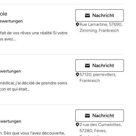
ole
Nachricht
rtung: 4.5 von 5 Sternen
Bewertungen
Rue Lamartine, 57690,
Zimming, Frankreich
fait de vos rêves une réalité Si votre
s avez...
Nachricht
rtung: 5 von 5 Sternen
ewertungen
57120, pierrevillers,
Frankreich
édical, j'ai décidé de prendre soins
n et qui était...
Nachricht
rtung: 5 von 5 Sternen
ewertungen
2 rue des Cumelottes,
57280, Feves,
n. Dès que vous l'avez découverte,