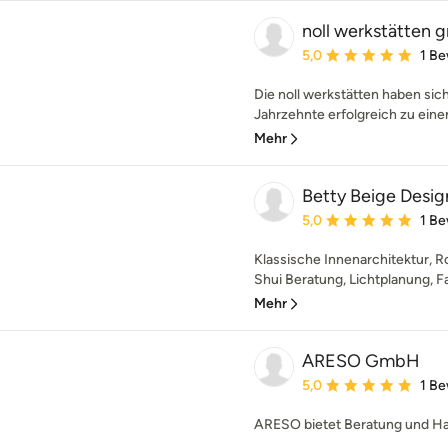
noll werkstätten
Durchschnittliche Bewe
5,0
1 B
Die noll werkstätten haben si
Jahrzehnte erfolgreich zu einem
Mehr
Betty Beige Desig
Durchschnittliche Bewe
5,0
1 B
Klassische Innenarchitektur, 
Shui Beratung, Lichtplanung, Fa
Mehr
ARESO GmbH
Durchschnittliche Bewe
5,0
1 B
ARESO bietet Beratung und Ha