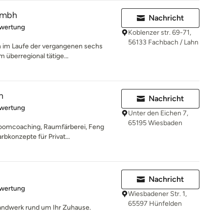
 gmbh
Nachricht
rtung: 5 von 5 Sternen
ewertung
Koblenzer str. 69-71,
56133 Fachbach / Lahn
ch im Laufe der vergangenen sechs
 überregional tätige...
n
Nachricht
rtung: 5 von 5 Sternen
ewertung
Unter den Eichen 7,
65195 Wiesbaden
Roomcoaching, Raumfärberei, Feng
rbkonzepte für Privat...
Nachricht
rtung: 5 von 5 Sternen
ewertung
Wiesbadener Str. 1,
65597 Hünfelden
ndwerk rund um Ihr Zuhause.