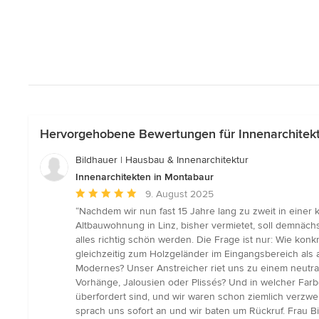
Hervorgehobene Bewertungen für Innenarchitek
Bildhauer | Hausbau & Innenarchitektur
Innenarchitekten in Montabaur
Durchschnittliche
9. August 2025
Bewertung:
“Nachdem wir nun fast 15 Jahre lang zu zweit in eine
5
Altbauwohnung in Linz, bisher vermietet, soll demnäch
von
alles richtig schön werden. Die Frage ist nur: Wie konk
5
gleichzeitig zum Holzgeländer im Eingangsbereich als a
Sternen
Modernes? Unser Anstreicher riet uns zu einem neutral
Vorhänge, Jalousien oder Plissés? Und in welcher Farb
überfordert sind, und wir waren schon ziemlich verzwe
sprach uns sofort an und wir baten um Rückruf. Frau Bi