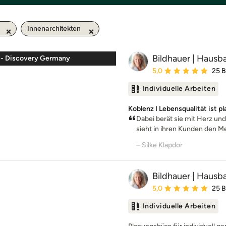
Innenarchitekten
Bildhauer | Hausb
l - Discovery Germany
Durchschnittliche Bewe
5,0
25 
Individuelle Arbeiten
Koblenz I Lebensqualität ist pl
Dabei berät sie mit Herz und
sieht in ihren Kunden den Me
– Silke Klapdor
Bildhauer | Hausb
Durchschnittliche Bewe
5,0
25 
Individuelle Arbeiten