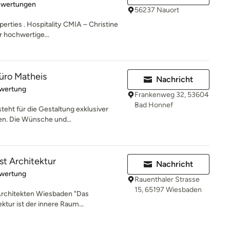
rtung: 5 von 5 Sternen
ewertungen
56237 Nauort
erties . Hospitality CMIA – Christine
r hochwertige...
üro Matheis
Nachricht
rtung: 5 von 5 Sternen
ewertung
Frankenweg 32, 53604
Bad Honnef
teht für die Gestaltung exklusiver
n. Die Wünsche und...
ist Architektur
Nachricht
rtung: 5 von 5 Sternen
ewertung
Rauenthaler Strasse
15, 65197 Wiesbaden
Architekten Wiesbaden "Das
ktur ist der innere Raum...