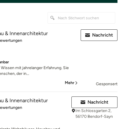
au & Innenarchitektur
Nachricht
rtung: 5 von 5 Sternen
Bewertungen
anbar
 Wissen mit jahrelanger Erfahrung. Sie
nschen, der in...
Mehr
Gesponsert
au & Innenarchitektur
Nachricht
rtung: 5 von 5 Sternen
Bewertungen
Im Schlossgarten 2,
56170 Bendorf-Sayn