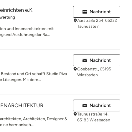
inrichten e.K.
Nachricht
rtung: 5 von 5 Sternen
ewertung
Aarstraße 254, 65232
Taunusstein
kten und Innenarchitekten mit
ung und Ausführung der Ra...
Nachricht
Goebenstr., 65195
estand und Ort schafft Studio Riva
Wiesbaden
le Lösungen. Mit dem...
NENARCHITEKTUR
Nachricht
Taunusstraße 14,
architekten, Architekten, Designer &
65183 Wiesbaden
eine harmonisch...