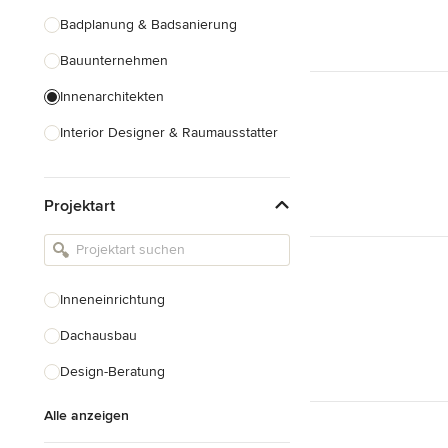
Badplanung & Badsanierung
Bauunternehmen
Innenarchitekten
Interior Designer & Raumausstatter
Küchenplanung
Projektart
Landschaftsarchitekten
Armaturen & Sanitärbedarf
Beleuchtung
Inneneinrichtung
Einbauschränke
Dachausbau
Alle anzeigen
Design-Beratung
Alle anzeigen