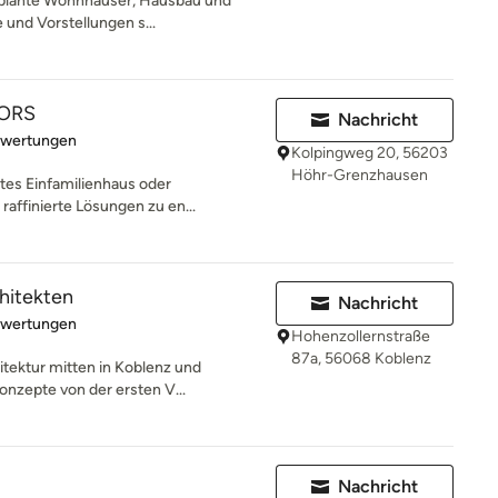
geplante Wohnhäuser, Hausbau und
und Vorstellungen s...
IORS
Nachricht
rtung: 5 von 5 Sternen
ewertungen
Kolpingweg 20, 56203
Höhr-Grenzhausen
ates Einfamilienhaus oder
raffinierte Lösungen zu en...
hitekten
Nachricht
rtung: 5 von 5 Sternen
ewertungen
Hohenzollernstraße
87a, 56068 Koblenz
itektur mitten in Koblenz und
nzepte von der ersten V...
Nachricht