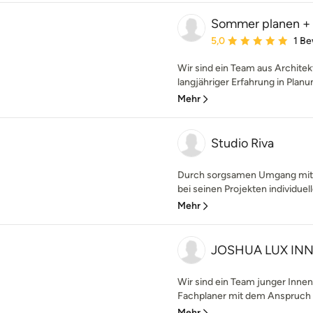
Sommer planen + e
Durchschnittliche Bewe
5,0
1 B
Wir sind ein Team aus Archite
langjähriger Erfahrung in Plan
Mehr
Studio Riva
Durch sorgsamen Umgang mit B
bei seinen Projekten individuel
Mehr
JOSHUA LUX IN
Wir sind ein Team junger Innen
Fachplaner mit dem Anspruch 
Mehr