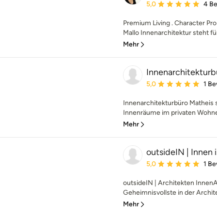
Durchschnittliche Bewe
5,0
4 B
Premium Living . Character Prop
Mallo Innenarchitektur steht fü
Mehr
Innenarchitekturb
Durchschnittliche Bewe
5,0
1 B
Innenarchitekturbüro Matheis s
Innenräume im privaten Wohne
Mehr
outsideIN | Innen 
Durchschnittliche Bewe
5,0
1 B
outsideIN | Architekten Innen
Geheimnisvollste in der Archite
Mehr