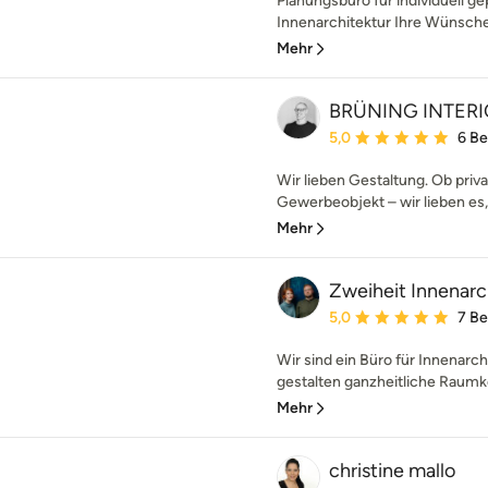
Planungsbüro für individuell 
Innenarchitektur Ihre Wünsche 
Mehr
BRÜNING INTER
Durchschnittliche Bewe
5,0
6 B
Wir lieben Gestaltung. Ob priv
Gewerbeobjekt – wir lieben es, 
Mehr
Zweiheit Innenarc
Durchschnittliche Bewe
5,0
7 B
Wir sind ein Büro für Innenarch
gestalten ganzheitliche Raumko
Mehr
christine mallo