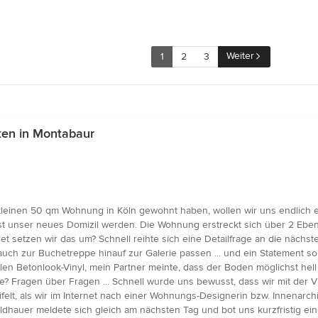
Weiter
1
2
3
ten in Montabaur
r kleinen 50 qm Wohnung in Köln gewohnt haben, wollen wir uns endlich 
st unser neues Domizil werden. Die Wohnung erstreckt sich über 2 Ebene
ret setzen wir das um? Schnell reihte sich eine Detailfrage an die nächs
uch zur Buchetreppe hinauf zur Galerie passen ... und ein Statement so
en Betonlook-Vinyl, mein Partner meinte, dass der Boden möglichst hell
e? Fragen über Fragen ... Schnell wurde uns bewusst, dass wir mit der 
ifelt, als wir im Internet nach einer Wohnungs-Designerin bzw. Innenarc
ldhauer meldete sich gleich am nächsten Tag und bot uns kurzfristig ein