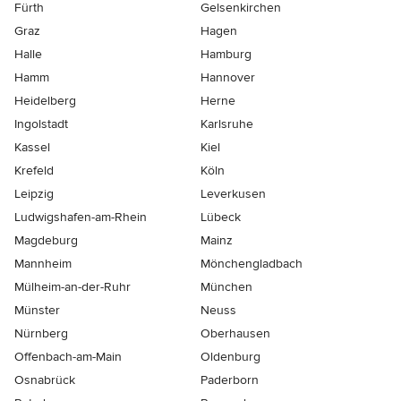
Fürth
Gelsenkirchen
Graz
Hagen
Halle
Hamburg
Hamm
Hannover
Heidelberg
Herne
Ingolstadt
Karlsruhe
Kassel
Kiel
Krefeld
Köln
Leipzig
Leverkusen
Ludwigshafen-am-Rhein
Lübeck
Magdeburg
Mainz
Mannheim
Mönchen­gladbach
Mülheim-an-der-Ruhr
München
Münster
Neuss
Nürnberg
Oberhausen
Offenbach-am-Main
Oldenburg
Osnabrück
Paderborn