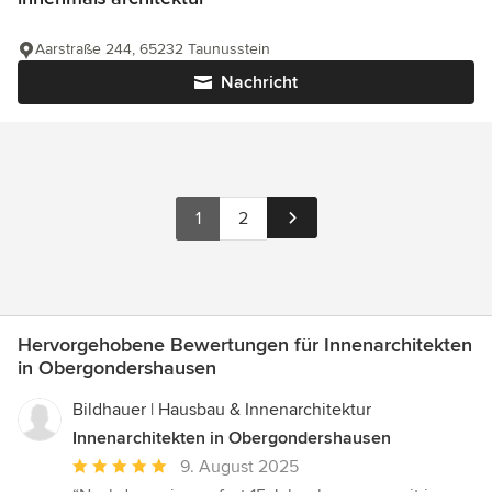
Aarstraße 244, 65232 Taunusstein
Nachricht
1
2
Hervorgehobene Bewertungen für Innenarchitekten
in Obergondershausen
Bildhauer | Hausbau & Innenarchitektur
Innenarchitekten in Obergondershausen
Durchschnittliche
9. August 2025
Bewertung: