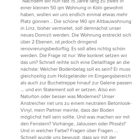
“Nachdem wir nun fast 15 Jahre lang zu zweit in
5
einer kleinen 50 qm Wohnung in Köln gewohnt
von
haben, wollen wir uns endlich einmal etwas mehr
5
Platz gönnen .. Die schöne 140 qm Altbauwohnung
Sternen
in Linz, bisher vermietet, soll demnächst unser
neues Domizil werden. Die Wohnung erstreckt sich
über 2 Ebenen, ist jedoch dringend
renovierungsbedürftig. Es soll alles richtig schön
werden. Die Frage ist nur: Wie konkret setzen wir
das um? Schnell reihte sich eine Detailfrage an die
nächste: Welcher Bodenbelag soll es sein? Er muss
gleichzeitig zum Holzgeländer im Eingangsbereich
als auch zur Buchetreppe hinauf zur Galerie passen
... und ein Statement soll er setzen. Also ein
Naturton oder besser was Modernes? Unser
Anstreicher riet uns zu einem neutralen Betonlook-
Vinyl, mein Partner meinte, dass der Boden
möglichst hell sein sollte. Und was machen wir mit
den Fenstern? Vorhänge, Jalousien oder Plissés?
Und in welcher Farbe? Fragen über Fragen ...
Schnell wurde uns bewusst, dass wir mit der