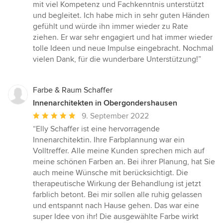
von
mit viel Kompetenz und Fachkenntnis unterstützt
5
und begleitet. Ich habe mich in sehr guten Händen
Sternen
gefühlt und würde ihn immer wieder zu Rate
ziehen. Er war sehr engagiert und hat immer wieder
tolle Ideen und neue Impulse eingebracht. Nochmal
vielen Dank, für die wunderbare Unterstützung!”
Farbe & Raum Schaffer
Innenarchitekten in Obergondershausen
Durchschnittliche
9. September 2022
Bewertung:
“Elly Schaffer ist eine hervorragende
5
Innenarchitektin. Ihre Farbplannung war ein
von
Volltreffer. Alle meine Kunden sprechen mich auf
5
meine schönen Farben an. Bei ihrer Planung, hat Sie
Sternen
auch meine Wünsche mit berücksichtigt. Die
therapeutische Wirkung der Behandlung ist jetzt
farblich betont. Bei mir sollen alle ruhig gelassen
und entspannt nach Hause gehen. Das war eine
super Idee von ihr! Die ausgewählte Farbe wirkt