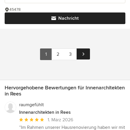
45478
Nachricht
1
2
3
Hervorgehobene Bewertungen für Innenarchitekten
in Rees
raumgefühlt
Innenarchitekten in Rees
Durchschnittliche
1. März 2026
Bewertung:
“Im Rahmen unserer Hausrenovierung haben wir mit