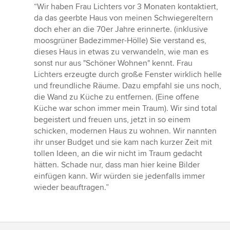
Bewertung:
“Wir haben Frau Lichters vor 3 Monaten kontaktiert,
5
da das geerbte Haus von meinen Schwiegereltern
von
doch eher an die 70er Jahre erinnerte. (inklusive
5
moosgrüner Badezimmer-Hölle) Sie verstand es,
Sternen
dieses Haus in etwas zu verwandeln, wie man es
sonst nur aus "Schöner Wohnen" kennt. Frau
Lichters erzeugte durch große Fenster wirklich helle
und freundliche Räume. Dazu empfahl sie uns noch,
die Wand zu Küche zu entfernen. (Eine offene
Küche war schon immer mein Traum). Wir sind total
begeistert und freuen uns, jetzt in so einem
schicken, modernen Haus zu wohnen. Wir nannten
ihr unser Budget und sie kam nach kurzer Zeit mit
tollen Ideen, an die wir nicht im Traum gedacht
hätten. Schade nur, dass man hier keine Bilder
einfügen kann. Wir würden sie jedenfalls immer
wieder beauftragen.”