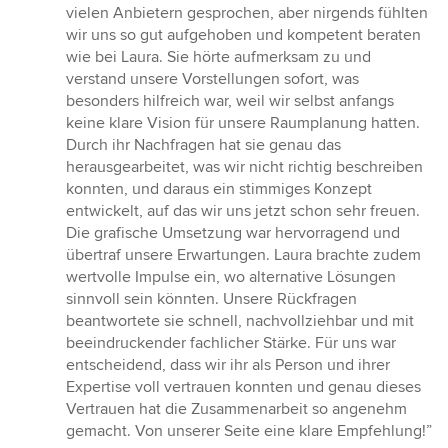
5
vielen Anbietern gesprochen, aber nirgends fühlten
von
wir uns so gut aufgehoben und kompetent beraten
5
wie bei Laura. Sie hörte aufmerksam zu und
Sternen
verstand unsere Vorstellungen sofort, was
besonders hilfreich war, weil wir selbst anfangs
keine klare Vision für unsere Raumplanung hatten.
Durch ihr Nachfragen hat sie genau das
herausgearbeitet, was wir nicht richtig beschreiben
konnten, und daraus ein stimmiges Konzept
entwickelt, auf das wir uns jetzt schon sehr freuen.
Die grafische Umsetzung war hervorragend und
übertraf unsere Erwartungen. Laura brachte zudem
wertvolle Impulse ein, wo alternative Lösungen
sinnvoll sein könnten. Unsere Rückfragen
beantwortete sie schnell, nachvollziehbar und mit
beeindruckender fachlicher Stärke. Für uns war
entscheidend, dass wir ihr als Person und ihrer
Expertise voll vertrauen konnten und genau dieses
Vertrauen hat die Zusammenarbeit so angenehm
gemacht. Von unserer Seite eine klare Empfehlung!”