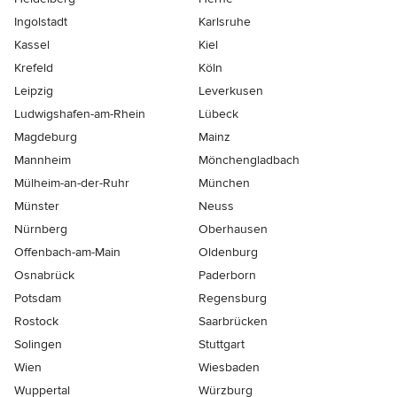
Ingolstadt
Karlsruhe
Kassel
Kiel
Krefeld
Köln
Leipzig
Leverkusen
Ludwigshafen-am-Rhein
Lübeck
Magdeburg
Mainz
Mannheim
Mönchen­gladbach
Mülheim-an-der-Ruhr
München
Münster
Neuss
Nürnberg
Oberhausen
Offenbach-am-Main
Oldenburg
Osnabrück
Paderborn
Potsdam
Regensburg
Rostock
Saarbrücken
Solingen
Stuttgart
Wien
Wiesbaden
Wuppertal
Würzburg