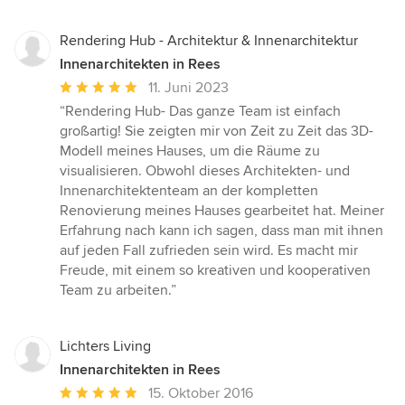
Rendering Hub - Architektur & Innenarchitektur
Innenarchitekten in Rees
Durchschnittliche
11. Juni 2023
Bewertung:
“Rendering Hub- Das ganze Team ist einfach
5
großartig! Sie zeigten mir von Zeit zu Zeit das 3D-
von
Modell meines Hauses, um die Räume zu
5
visualisieren. Obwohl dieses Architekten- und
Sternen
Innenarchitektenteam an der kompletten
Renovierung meines Hauses gearbeitet hat. Meiner
Erfahrung nach kann ich sagen, dass man mit ihnen
auf jeden Fall zufrieden sein wird. Es macht mir
Freude, mit einem so kreativen und kooperativen
Team zu arbeiten.”
Lichters Living
Innenarchitekten in Rees
Durchschnittliche
15. Oktober 2016