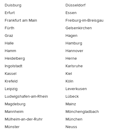
Duisburg
Düsseldorf
Erfurt
Essen
Frankfurt am Main
Freiburg-im-Breisgau
Fürth
Gelsenkirchen
Graz
Hagen
Halle
Hamburg
Hamm
Hannover
Heidelberg
Herne
Ingolstadt
Karlsruhe
Kassel
Kiel
Krefeld
Köln
Leipzig
Leverkusen
Ludwigshafen-am-Rhein
Lübeck
Magdeburg
Mainz
Mannheim
Mönchen­gladbach
Mülheim-an-der-Ruhr
München
Münster
Neuss