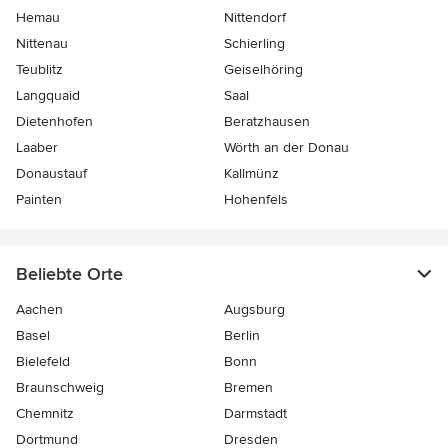
Hemau
Nittendorf
Nittenau
Schierling
Teublitz
Geiselhöring
Langquaid
Saal
Dietenhofen
Beratzhausen
Laaber
Wörth an der Donau
Donaustauf
Kallmünz
Painten
Hohenfels
Beliebte Orte
Aachen
Augsburg
Basel
Berlin
Bielefeld
Bonn
Braunschweig
Bremen
Chemnitz
Darmstadt
Dortmund
Dresden