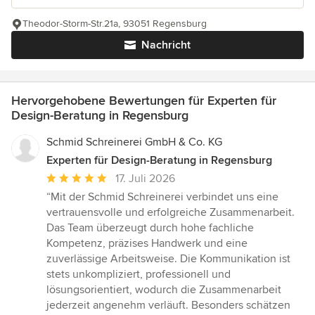
Theodor-Storm-Str.21a, 93051 Regensburg
Nachricht
Hervorgehobene Bewertungen für Experten für
Design-Beratung in Regensburg
Schmid Schreinerei GmbH & Co. KG
Experten für Design-Beratung in Regensburg
Durchschnittliche
17. Juli 2026
Bewertung:
“Mit der Schmid Schreinerei verbindet uns eine
5
vertrauensvolle und erfolgreiche Zusammenarbeit.
von
Das Team überzeugt durch hohe fachliche
5
Kompetenz, präzises Handwerk und eine
Sternen
zuverlässige Arbeitsweise. Die Kommunikation ist
stets unkompliziert, professionell und
lösungsorientiert, wodurch die Zusammenarbeit
jederzeit angenehm verläuft. Besonders schätzen