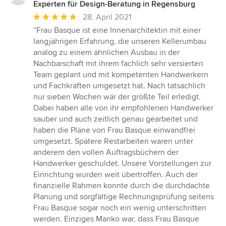
Experten für Design-Beratung in Regensburg
Durchschnittliche
28. April 2021
Bewertung:
“Frau Basque ist eine Innenarchitektin mit einer
5
langjährigen Erfahrung, die unseren Kellerumbau
von
analog zu einem ähnlichen Ausbau in der
5
Nachbarschaft mit ihrem fachlich sehr versierten
Sternen
Team geplant und mit kompetenten Handwerkern
und Fachkräften umgesetzt hat. Nach tatsächlich
nur sieben Wochen wär der größte Teil erledigt.
Dabei haben alle von ihr empfohlenen Handwerker
sauber und auch zeitlich genau gearbeitet und
haben die Pläne von Frau Basque einwandfrei
umgesetzt. Spätere Restarbeiten waren unter
anderem den vollen Auftragsbüchern der
Handwerker geschuldet. Unsere Vorstellungen zur
Einrichtung wurden weit übertroffen. Auch der
finanzielle Rahmen konnte durch die durchdachte
Planung und sorgfältige Rechnungsprüfung seitens
Frau Basque sogar noch ein wenig unterschritten
werden. Einziges Manko war, dass Frau Basque