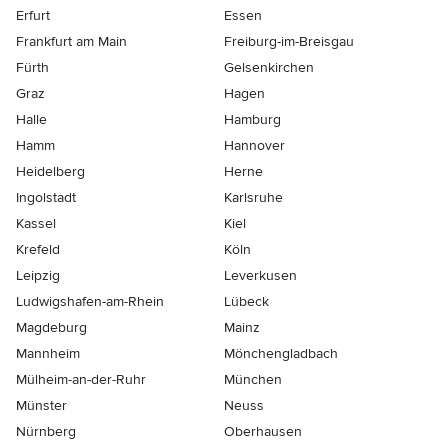
Erfurt
Essen
Frankfurt am Main
Freiburg-im-Breisgau
Fürth
Gelsenkirchen
Graz
Hagen
Halle
Hamburg
Hamm
Hannover
Heidelberg
Herne
Ingolstadt
Karlsruhe
Kassel
Kiel
Krefeld
Köln
Leipzig
Leverkusen
Ludwigshafen-am-Rhein
Lübeck
Magdeburg
Mainz
Mannheim
Mönchen­gladbach
Mülheim-an-der-Ruhr
München
Münster
Neuss
Nürnberg
Oberhausen