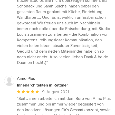
Küchenstudios alle nicht überzeugen konnten. Ina
5
Schönack und Sarah Spichal haben dabei den
Sternen
gesamten Raum geplant mit Küche, Einrichtung,
Wandfarbe …. Und: Es ist wirklich unfassbar schön
geworden! Wir freuen uns auch im Nachhinein
immer noch dolle über die Entscheidung, mit Studio
Louis zusammen zu arbeiten - die Kombination von
Kompetenz, reibungsloser Kommunikation, den
vielen tollen Ideen, absoluter Zuverlässigkeit,
Geduld und dem netten Miteinander habe ich so
noch nicht erlebt. Also, vielen lieben Dank & beide
Daumen hoch! :)”
Aimo Plus
Innenarchitekten in Rettmer
Durchschnittliche
9. August 2021
Bewertung:
“Seit Jahren arbeite ich mit dem Büro von Aimo Plus
5
zusammen und bin immer wieder begeistert von
von
den kreativen Lösungen für's Gesamtkonzept, sowie
5