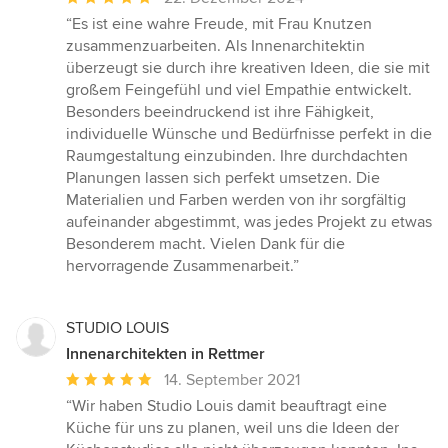
Bewertung:
“Es ist eine wahre Freude, mit Frau Knutzen
5
zusammenzuarbeiten. Als Innenarchitektin
von
überzeugt sie durch ihre kreativen Ideen, die sie mit
5
großem Feingefühl und viel Empathie entwickelt.
Sternen
Besonders beeindruckend ist ihre Fähigkeit,
individuelle Wünsche und Bedürfnisse perfekt in die
Raumgestaltung einzubinden. Ihre durchdachten
Planungen lassen sich perfekt umsetzen. Die
Materialien und Farben werden von ihr sorgfältig
aufeinander abgestimmt, was jedes Projekt zu etwas
Besonderem macht. Vielen Dank für die
hervorragende Zusammenarbeit.”
STUDIO LOUIS
Innenarchitekten in Rettmer
Durchschnittliche
14. September 2021
Bewertung:
“Wir haben Studio Louis damit beauftragt eine
5
Küche für uns zu planen, weil uns die Ideen der
von