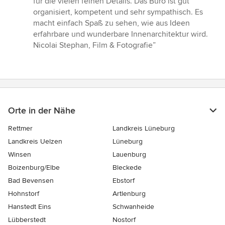
für die vielen feinen Details. Das Büro ist gut
Sternen
organisiert, kompetent und sehr sympathisch. Es
macht einfach Spaß zu sehen, wie aus Ideen
erfahrbare und wunderbare Innenarchitektur wird.
Nicolai Stephan, Film & Fotografie”
Orte in der Nähe
Rettmer
Landkreis Lüneburg
Landkreis Uelzen
Lüneburg
Winsen
Lauenburg
Boizenburg/Elbe
Bleckede
Bad Bevensen
Ebstorf
Hohnstorf
Artlenburg
Hanstedt Eins
Schwanheide
Lübberstedt
Nostorf