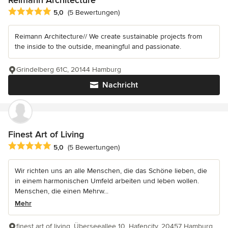
Reimann Architecture
Durchschnittliche Bewertung: 5 von 5 Sternen
5,0
(5 Bewertungen)
Reimann Architecture// We create sustainable projects from
the inside to the outside, meaningful and passionate.
Grindelberg 61C, 20144 Hamburg
Nachricht
Finest Art of Living
Durchschnittliche Bewertung: 5 von 5 Sternen
5,0
(5 Bewertungen)
Wir richten uns an alle Menschen, die das Schöne lieben, die
in einem harmonischen Umfeld arbeiten und leben wollen.
Menschen, die einen Mehrw...
Mehr
finest art of living, Überseeallee 10, Hafencity, 20457 Hamburg