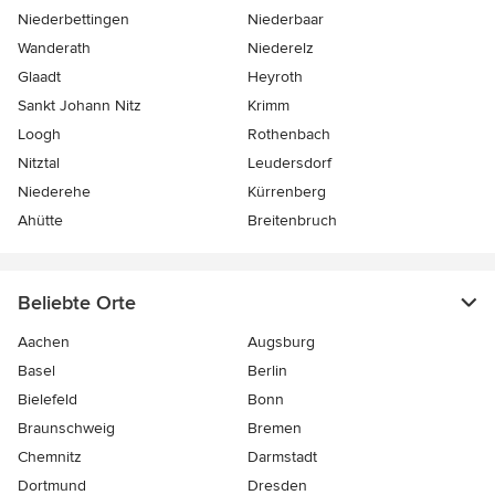
Niederbettingen
Niederbaar
Wanderath
Niederelz
Glaadt
Heyroth
Sankt Johann Nitz
Krimm
Loogh
Rothenbach
Nitztal
Leudersdorf
Niederehe
Kürrenberg
Ahütte
Breitenbruch
Beliebte Orte
Aachen
Augsburg
Basel
Berlin
Bielefeld
Bonn
Braunschweig
Bremen
Chemnitz
Darmstadt
Dortmund
Dresden