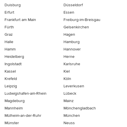
Duisburg
Düsseldorf
Erfurt
Essen
Frankfurt am Main
Freiburg-im-Breisgau
Fürth
Gelsenkirchen
Graz
Hagen
Halle
Hamburg
Hamm
Hannover
Heidelberg
Herne
Ingolstadt
Karlsruhe
Kassel
Kiel
Krefeld
Köln
Leipzig
Leverkusen
Ludwigshafen-am-Rhein
Lübeck
Magdeburg
Mainz
Mannheim
Mönchen­gladbach
Mülheim-an-der-Ruhr
München
Münster
Neuss