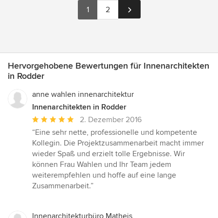
1
2
Hervorgehobene Bewertungen für Innenarchitekten
in Rodder
anne wahlen innenarchitektur
Innenarchitekten in Rodder
Durchschnittliche
2. Dezember 2016
Bewertung:
“Eine sehr nette, professionelle und kompetente
5
Kollegin. Die Projektzusammenarbeit macht immer
von
wieder Spaß und erzielt tolle Ergebnisse. Wir
5
können Frau Wahlen und Ihr Team jedem
Sternen
weiterempfehlen und hoffe auf eine lange
Zusammenarbeit.”
Innenarchitekturbüro Matheis