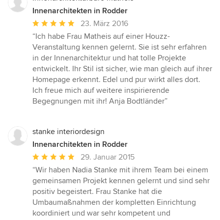
Innenarchitekten in Rodder
Durchschnittliche
23. März 2016
Bewertung:
“Ich habe Frau Matheis auf einer Houzz-
5
Veranstaltung kennen gelernt. Sie ist sehr erfahren
von
in der Innenarchitektur und hat tolle Projekte
5
entwickelt. Ihr Stil ist sicher, wie man gleich auf ihrer
Sternen
Homepage erkennt. Edel und pur wirkt alles dort.
Ich freue mich auf weitere inspirierende
Begegnungen mit ihr! Anja Bodtländer”
stanke interiordesign
Innenarchitekten in Rodder
Durchschnittliche
29. Januar 2015
Bewertung:
“Wir haben Nadia Stanke mit ihrem Team bei einem
5
gemeinsamen Projekt kennen gelernt und sind sehr
von
positiv begeistert. Frau Stanke hat die
5
Umbaumaßnahmen der kompletten Einrichtung
Sternen
koordiniert und war sehr kompetent und