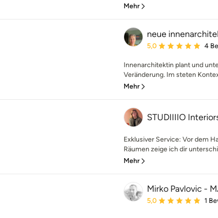
Mehr
neue innenarchite
Durchschnittliche Bewe
5,0
4 B
Innenarchitektin plant und un
Veränderung. Im steten Kontex
Mehr
STUDIIIIO Interior
Exklusiver Service: Vor dem 
Räumen zeige ich dir unterschi
Mehr
Mirko Pavlovic - M
Durchschnittliche Bewe
5,0
1 B