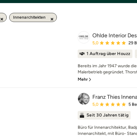
Innenarchitekten
Ohlde Interior Des
Durchschnittliche Bewe
5,0
29 
1 Auftrag über Houzz
Bereits im Jahr 1947 wurde die
Malerbetrieb gegründet. Thors
Mehr
Franz Thies Innena
Durchschnittliche Bewe
5,0
5 B
Seit 30 Jahren tätig
Büro für Innenarchitektur, Bad
Innenarchitekt, mit Büro- Stand