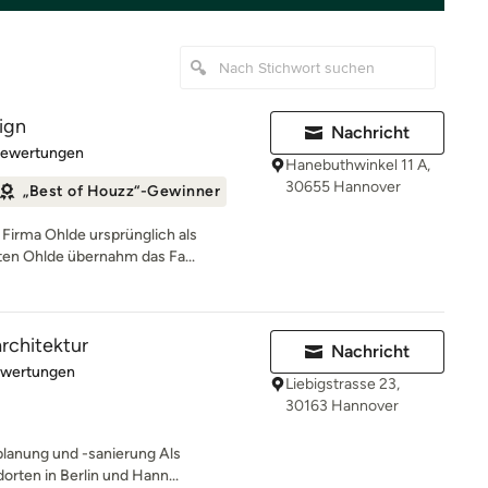
ign
Nachricht
rtung: 5 von 5 Sternen
Bewertungen
Hanebuthwinkel 11 A,
30655 Hannover
„Best of Houzz“-Gewinner
 Firma Ohlde ursprünglich als
ten Ohlde übernahm das Fa...
rchitektur
Nachricht
rtung: 5 von 5 Sternen
ewertungen
Liebigstrasse 23,
30163 Hannover
planung und -sanierung Als
orten in Berlin und Hann...