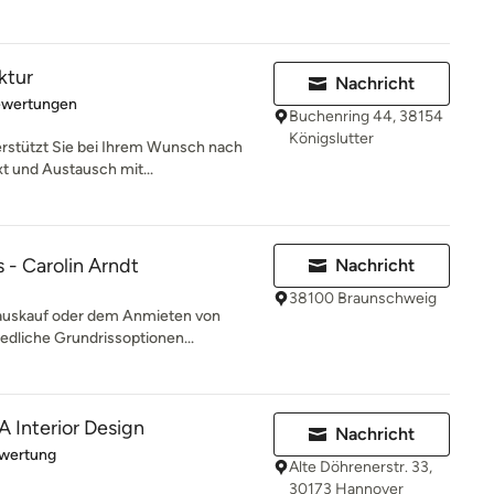
ktur
Nachricht
rtung: 5 von 5 Sternen
ewertungen
Buchenring 44, 38154
Königslutter
terstützt Sie bei Ihrem Wunsch nach
t und Austausch mit...
s - Carolin Arndt
Nachricht
38100 Braunschweig
Hauskauf oder dem Anmieten von
edliche Grundrissoptionen...
A Interior Design
Nachricht
rtung: 5 von 5 Sternen
ewertung
Alte Döhrenerstr. 33,
30173 Hannover