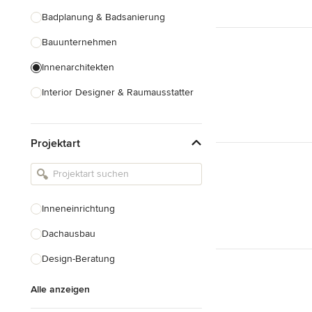
Badplanung & Badsanierung
Bauunternehmen
Innenarchitekten
Interior Designer & Raumausstatter
Küchenplanung
Projektart
Landschaftsarchitekten
Armaturen & Sanitärbedarf
Beleuchtung
Inneneinrichtung
Einbauschränke
Dachausbau
Alle anzeigen
Design-Beratung
Alle anzeigen