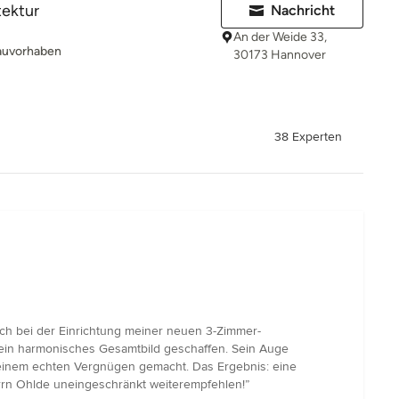
tektur
Nachricht
An der Weide 33,
Bauvorhaben
30173 Hannover
38 Experten
mich bei der Einrichtung meiner neuen 3-Zimmer-
 ein harmonisches Gesamtbild geschaffen. Sein Auge
u einem echten Vergnügen gemacht. Das Ergebnis: eine
errn Ohlde uneingeschränkt weiterempfehlen!”