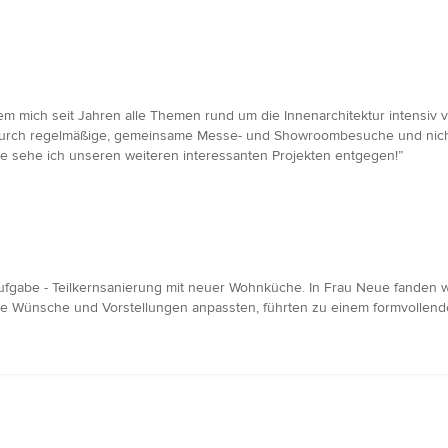
 dem mich seit Jahren alle Themen rund um die Innenarchitektur intensi
durch regelmäßige, gemeinsame Messe- und Showroombesuche und nicht 
ne sehe ich unseren weiteren interessanten Projekten entgegen!”
ufgabe - Teilkernsanierung mit neuer Wohnküche. In Frau Neue fanden wir
ere Wünsche und Vorstellungen anpassten, führten zu einem formvollend