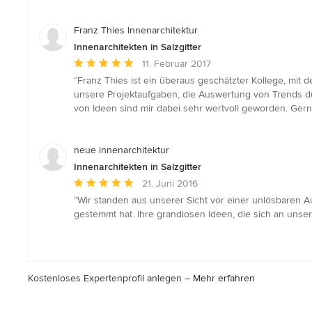
Franz Thies Innenarchitektur
Innenarchitekten in Salzgitter
Durchschnittliche
11. Februar 2017
Bewertung:
“Franz Thies ist ein überaus geschätzter Kollege, mit
5
unsere Projektaufgaben, die Auswertung von Trends 
von
von Ideen sind mir dabei sehr wertvoll geworden. Ger
5
Sternen
neue innenarchitektur
Innenarchitekten in Salzgitter
Durchschnittliche
21. Juni 2016
Bewertung:
“Wir standen aus unserer Sicht vor einer unlösbaren A
5
gestemmt hat. Ihre grandiosen Ideen, die sich an uns
von
5
Sternen
Kostenloses Expertenprofil anlegen –
Mehr erfahren