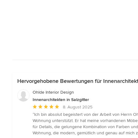
Hervorgehobene Bewertungen für Innenarchitekte
Ohlde Interior Design
Innenarchitekten in Salzgitter
Durchschnittliche
8. August 2025
Bewertung:
“Ich bin absolut begeistert von der Arbeit von Herrn O
5
Wohnung unterstützt. Er hat meine vorhandenen Möbel 
von
für Details, die gelungene Kombination von Farben un
5
Wohnung, die modern, gemütlich und genau auf mich zu
Sternen