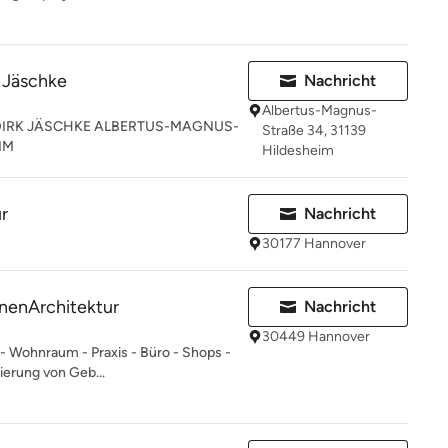
 Jäschke
Nachricht
Albertus-Magnus-
 DIRK JÄSCHKE ALBERTUS-MAGNUS-
Straße 34, 31139
IM
Hildesheim
r
Nachricht
30177 Hannover
nenArchitektur
Nachricht
30449 Hannover
- Wohnraum - Praxis - Büro - Shops -
erung von Geb...