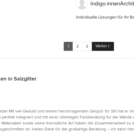
Indigo innenArchi
Individuelle Lösungen für Ihr 
Weiter
1
2
3
n in Salzgitter
hlde! Mit viel Geduld und einem hervorragenden Gespür für Stil hat er 
perfekt integriert und mit einer stimmigen Farbberatung für die Wände
d Materialien sowie seine freundliche Art haben die Zusammenarbeit z
geschnitten ist. Vielen Dank für die großartige Beratung – ich kann H