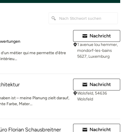
Nachricht
rtung: 5 von 5 Sternen
ewertungen
1 avenue lou hemmer,
mondorf-les-bains
vie d’un métier qui me permette d’être
5627, Luxemburg
intérieu...
hitektur
Nachricht
Wolsfeld, 54636
aben ist – meine Planung zielt darauf,
Wolsfeld
te Farbe, Mater...
üro Florian Schausbreitner
Nachricht