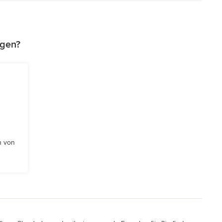
agen?
n von