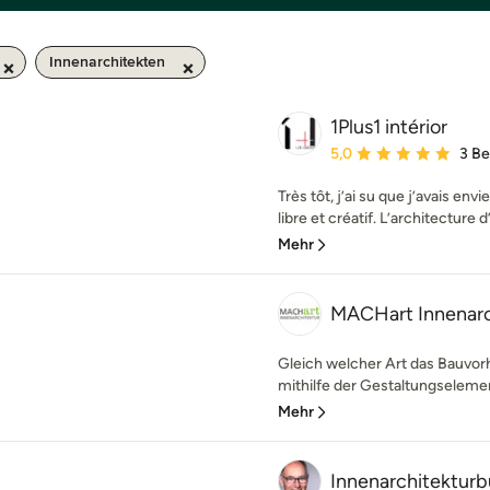
Innenarchitekten
1Plus1 intérior
Durchschnittliche Bewe
5,0
3 B
Très tôt, j’ai su que j’avais en
libre et créatif. L’architecture d’
Mehr
MACHart Innenarc
Gleich welcher Art das Bauvorh
mithilfe der Gestaltungselemen
Mehr
Innenarchitekturb