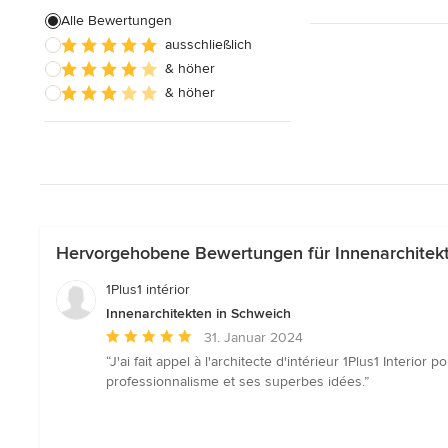
Alle Bewertungen
ausschließlich
& höher
& höher
Hervorgehobene Bewertungen für Innenarchitek
1Plus1 intérior
Innenarchitekten in Schweich
Durchschnittliche
31. Januar 2024
Bewertung:
“J'ai fait appel à l'architecte d'intérieur 1Plus1 Interio
5
professionnalisme et ses superbes idées.”
von
5
Sternen