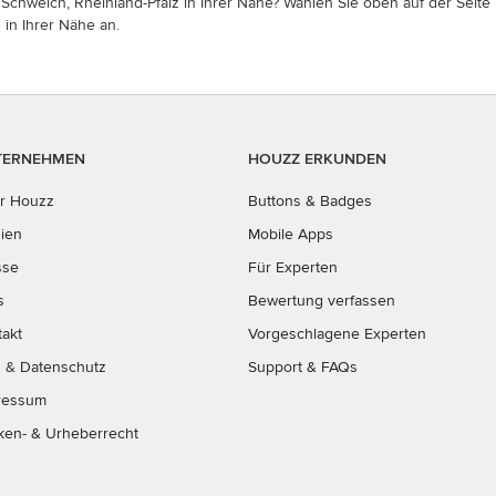
Schweich, Rheinland-Pfalz in Ihrer Nähe? Wählen Sie oben auf der Seite 
 in Ihrer Nähe an.
TERNEHMEN
HOUZZ ERKUNDEN
r Houzz
Buttons & Badges
ien
Mobile Apps
sse
Für Experten
s
Bewertung verfassen
takt
Vorgeschlagene Experten
B
&
Datenschutz
Support & FAQs
ressum
ken- & Urheberrecht