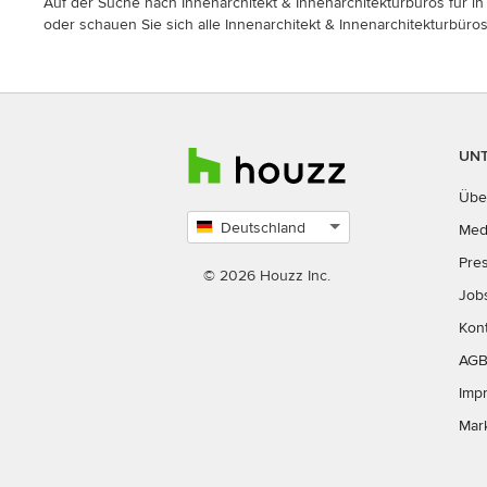
Auf der Suche nach Innenarchitekt & Innenarchitekturbüros für in 
oder schauen Sie sich alle Innenarchitekt & Innenarchitekturbüros
UN
Übe
Deutschland
Med
Land
Pre
auswählen
© 2026 Houzz Inc.
Job
Kon
AG
Imp
Mar