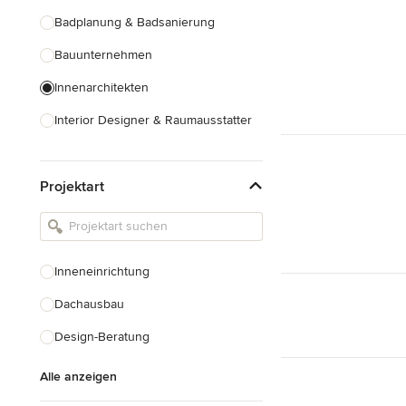
Badplanung & Badsanierung
Bauunternehmen
Innenarchitekten
Interior Designer & Raumausstatter
Küchenplanung
Projektart
Landschaftsarchitekten
Armaturen & Sanitärbedarf
Beleuchtung
Inneneinrichtung
Einbauschränke
Dachausbau
Alle anzeigen
Design-Beratung
Alle anzeigen