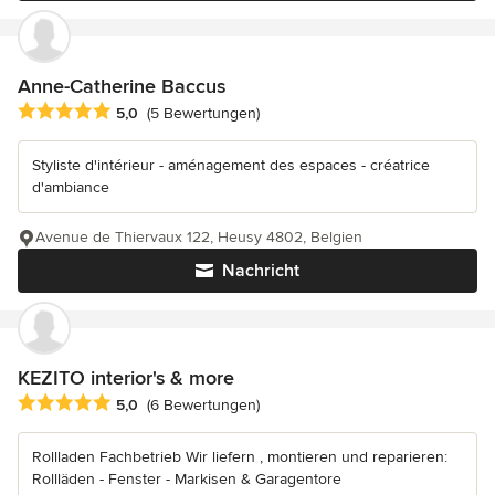
Anne-Catherine Baccus
Durchschnittliche Bewertung: 5 von 5 Sternen
5,0
(5 Bewertungen)
Styliste d'intérieur - aménagement des espaces - créatrice
d'ambiance
Avenue de Thiervaux 122, Heusy 4802, Belgien
Nachricht
KEZITO interior's & more
Durchschnittliche Bewertung: 5 von 5 Sternen
5,0
(6 Bewertungen)
Rollladen Fachbetrieb Wir liefern , montieren und reparieren:
Rollläden - Fenster - Markisen & Garagentore