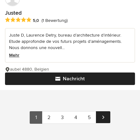
Justed
Durchschnittliche Bewertung: 5 von 5 Sternen
5,0
(1 Bewertung)
Juste D, Laurence Detry, bureau d’architecture d’intérieur.
Etude approfondie de vos futurs projets d’aménagements.
Nous donnons une nouvell...
Mehr
aubel 4880, Belgien
Nachricht
1
2
3
4
5