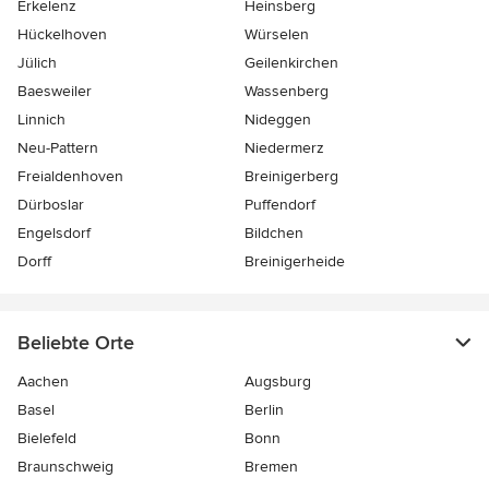
Erkelenz
Heinsberg
Hückelhoven
Würselen
Jülich
Geilenkirchen
Baesweiler
Wassenberg
Linnich
Nideggen
Neu-Pattern
Niedermerz
Freialdenhoven
Breinigerberg
Dürboslar
Puffendorf
Engelsdorf
Bildchen
Dorff
Breinigerheide
Beliebte Orte
Aachen
Augsburg
Basel
Berlin
Bielefeld
Bonn
Braunschweig
Bremen