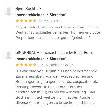
Bjørn Buchholz
Innenarchitekten in Siersdorf
Durchschnittliche
11. Mai 2020
Bewertung:
“Top Architekt. Wer auf nüchternes Design mit viel
5
Wert auf zurückhaltende Farben, Formen und gute
von
Proportionen steht, ist hier gut aufgehoben.”
5
Sternen
bINNENRAUM Innenarchitektur by Birgit Bock
Innenarchitekten in Siersdorf
Durchschnittliche
26. September 2019
Bewertung:
“Es war eine von Beginn bis Ende hervorragende
5
Zusammenarbeit. Von den Vorgesprächen und
von
Beratungen angefangen, über die ausgearbeitete
5
Planung (sowohl in Papierform, als auch
Sternen
elektronisch in 3D) bis hin zur Ausführung. Frau
Bock nimmt sich viel Zeit, um mit den Kunden
diverse Ausstellungen zu besuchen und ist auch