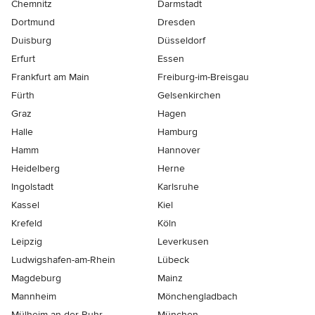
Chemnitz
Darmstadt
Dortmund
Dresden
Duisburg
Düsseldorf
Erfurt
Essen
Frankfurt am Main
Freiburg-im-Breisgau
Fürth
Gelsenkirchen
Graz
Hagen
Halle
Hamburg
Hamm
Hannover
Heidelberg
Herne
Ingolstadt
Karlsruhe
Kassel
Kiel
Krefeld
Köln
Leipzig
Leverkusen
Ludwigshafen-am-Rhein
Lübeck
Magdeburg
Mainz
Mannheim
Mönchen­gladbach
Mülheim-an-der-Ruhr
München