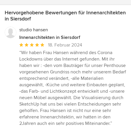
Hervorgehobene Bewertungen für Innenarchitekten
in Siersdorf
studio hansen
Innenarchitekten in Siersdorf
Durchschnittliche
18. Februar 2024
Bewertung:
“Wir haben Frau Hansen während des Corona
5
Lockdowns über das Internet gefunden. Mit ihr
von
haben wir : -den vom Bauträger für unser Penthouse
5
vorgesehenen Grundriss noch mehr unserem Bedarf
Sternen
entsprechend verändert, -alle Materialien
ausgewählt, -Küche und weitere Einbauten geplant,
-das Farb- und Lichtkonzept entwickelt und -unsere
neuen Möbel ausgewählt. Die Visualisierung durch
SketchUp hat uns bei vielen Entscheidungen sehr
geholfen. Frau Hansen ist nicht nur eine sehr
erfahrene Innenarchitektin, wir hatten in den
2Jahren auch ein sehr positives Miteinander.”