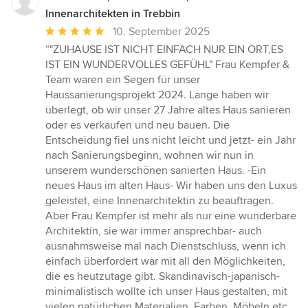
Innenarchitekten in Trebbin
Durchschnittliche
10. September 2025
Bewertung:
“"ZUHAUSE IST NICHT EINFACH NUR EIN ORT,ES
5
IST EIN WUNDERVOLLES GEFÜHL" Frau Kempfer &
von
Team waren ein Segen für unser
5
Haussanierungsprojekt 2024. Lange haben wir
Sternen
überlegt, ob wir unser 27 Jahre altes Haus sanieren
oder es verkaufen und neu bauen. Die
Entscheidung fiel uns nicht leicht und jetzt- ein Jahr
nach Sanierungsbeginn, wohnen wir nun in
unserem wunderschönen sanierten Haus. -Ein
neues Haus im alten Haus- Wir haben uns den Luxus
geleistet, eine Innenarchitektin zu beauftragen.
Aber Frau Kempfer ist mehr als nur eine wunderbare
Architektin, sie war immer ansprechbar- auch
ausnahmsweise mal nach Dienstschluss, wenn ich
einfach überfordert war mit all den Möglichkeiten,
die es heutzutage gibt. Skandinavisch-japanisch-
minimalistisch wollte ich unser Haus gestalten, mit
vielen natürlichen Materialien, Farben, Möbeln etc.