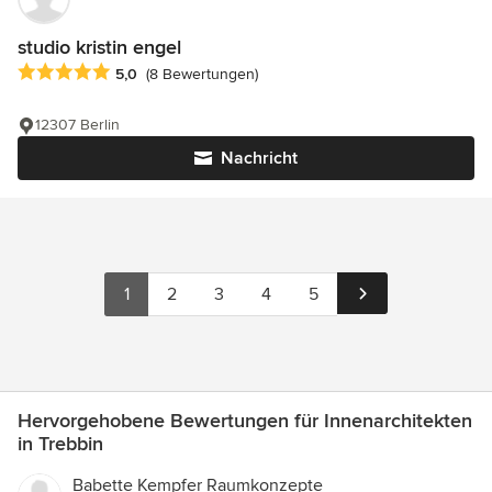
studio kristin engel
Durchschnittliche Bewertung: 5 von 5 Sternen
5,0
(8 Bewertungen)
12307 Berlin
Nachricht
1
2
3
4
5
Hervorgehobene Bewertungen für Innenarchitekten
in Trebbin
Babette Kempfer Raumkonzepte