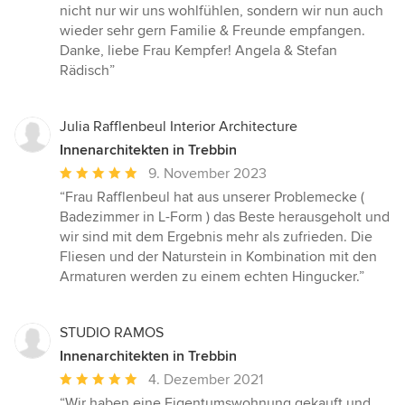
nicht nur wir uns wohlfühlen, sondern wir nun auch
wieder sehr gern Familie & Freunde empfangen.
Danke, liebe Frau Kempfer! Angela & Stefan
Rädisch”
Julia Rafflenbeul Interior Architecture
Innenarchitekten in Trebbin
Durchschnittliche
9. November 2023
Bewertung:
“Frau Rafflenbeul hat aus unserer Problemecke (
5
Badezimmer in L-Form ) das Beste herausgeholt und
von
wir sind mit dem Ergebnis mehr als zufrieden. Die
5
Fliesen und der Naturstein in Kombination mit den
Sternen
Armaturen werden zu einem echten Hingucker.”
STUDIO RAMOS
Innenarchitekten in Trebbin
Durchschnittliche
4. Dezember 2021
Bewertung:
“Wir haben eine Eigentumswohnung gekauft und