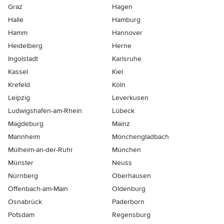
Graz
Hagen
Halle
Hamburg
Hamm
Hannover
Heidelberg
Herne
Ingolstadt
Karlsruhe
Kassel
Kiel
Krefeld
Köln
Leipzig
Leverkusen
Ludwigshafen-am-Rhein
Lübeck
Magdeburg
Mainz
Mannheim
Mönchen­gladbach
Mülheim-an-der-Ruhr
München
Münster
Neuss
Nürnberg
Oberhausen
Offenbach-am-Main
Oldenburg
Osnabrück
Paderborn
Potsdam
Regensburg