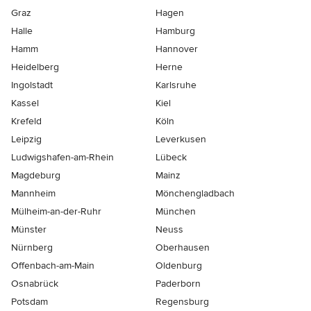
Graz
Hagen
Halle
Hamburg
Hamm
Hannover
Heidelberg
Herne
Ingolstadt
Karlsruhe
Kassel
Kiel
Krefeld
Köln
Leipzig
Leverkusen
Ludwigshafen-am-Rhein
Lübeck
Magdeburg
Mainz
Mannheim
Mönchen­gladbach
Mülheim-an-der-Ruhr
München
Münster
Neuss
Nürnberg
Oberhausen
Offenbach-am-Main
Oldenburg
Osnabrück
Paderborn
Potsdam
Regensburg