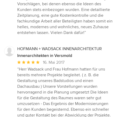
Vorschlägen, bei denen ebenso die Ideen des
Kunden stets einbezogen wurden. Eine detaillierte
Zeitplanung, eine gute Kostenkontrolle und die
fachkundige Arbeit aller Beteiligten haben somit ein
helles, modernes und wohnliches, neues Zuhause
entstehen lassen. Vielen Dank dafür!”
HOFMANN + WADSACK INNENARCHITEKTUR
Innenarchitekten in Versmold
Durchschnittliche
16. Mai 2017
Bewertung:
“Herr Wadsack und Frau Hofmann hatten für uns
5
bereits mehrere Projekte begleitet. ( z. B. die
von
Gestaltung unseres Badstudios und einen
5
Dachausbau ) Unsere Vorstellungen wurden
Sternen
hervorragend in die Planung umgesetzt Die Ideen
für die Gestaltung des Raumes waren sehr gut
umzusetzen - Das Ergebnis der Modernisierungen
für den Kunden begeisternd. Ebenso ein schneller
und guter Kontakt bei der Abwicklung der Projekte.