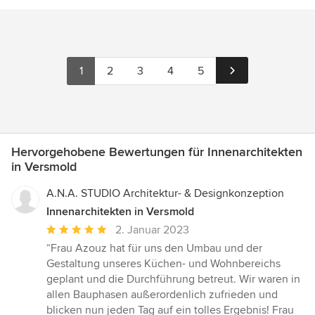
1
2
3
4
5
Hervorgehobene Bewertungen für Innenarchitekten
in Versmold
A.N.A. STUDIO Architektur- & Designkonzeption
Innenarchitekten in Versmold
Durchschnittliche
2. Januar 2023
Bewertung:
“Frau Azouz hat für uns den Umbau und der
5
Gestaltung unseres Küchen- und Wohnbereichs
von
geplant und die Durchführung betreut. Wir waren in
5
allen Bauphasen außerordenlich zufrieden und
Sternen
blicken nun jeden Tag auf ein tolles Ergebnis! Frau