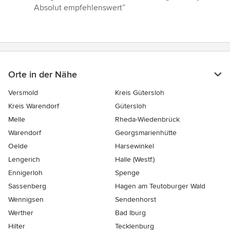
Absolut empfehlenswert”
Orte in der Nähe
Versmold
Kreis Gütersloh
Kreis Warendorf
Gütersloh
Melle
Rheda-Wiedenbrück
Warendorf
Georgsmarienhütte
Oelde
Harsewinkel
Lengerich
Halle (Westf.)
Ennigerloh
Spenge
Sassenberg
Hagen am Teutoburger Wald
Wennigsen
Sendenhorst
Werther
Bad Iburg
Hilter
Tecklenburg