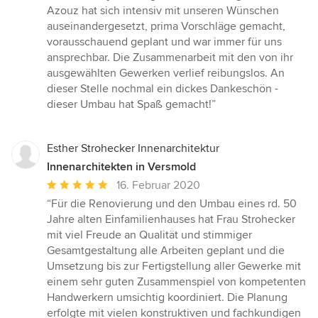
Azouz hat sich intensiv mit unseren Wünschen
auseinandergesetzt, prima Vorschläge gemacht,
vorausschauend geplant und war immer für uns
ansprechbar. Die Zusammenarbeit mit den von ihr
ausgewählten Gewerken verlief reibungslos. An
dieser Stelle nochmal ein dickes Dankeschön -
dieser Umbau hat Spaß gemacht!”
Esther Strohecker Innenarchitektur
Innenarchitekten in Versmold
Durchschnittliche
16. Februar 2020
Bewertung:
“Für die Renovierung und den Umbau eines rd. 50
5
Jahre alten Einfamilienhauses hat Frau Strohecker
von
mit viel Freude an Qualität und stimmiger
5
Gesamtgestaltung alle Arbeiten geplant und die
Sternen
Umsetzung bis zur Fertigstellung aller Gewerke mit
einem sehr guten Zusammenspiel von kompetenten
Handwerkern umsichtig koordiniert. Die Planung
erfolgte mit vielen konstruktiven und fachkundigen