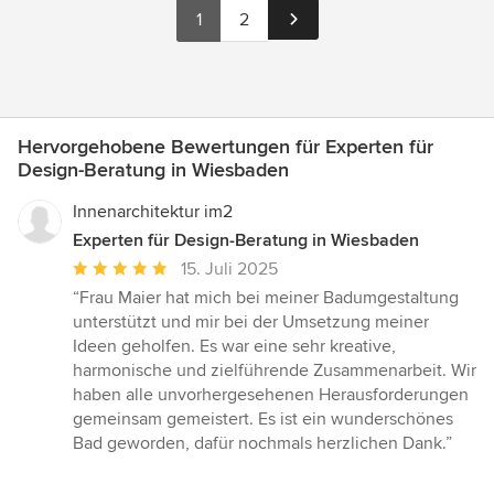
1
2
Hervorgehobene Bewertungen für Experten für
Design-Beratung in Wiesbaden
Innenarchitektur im2
Experten für Design-Beratung in Wiesbaden
Durchschnittliche
15. Juli 2025
Bewertung:
“Frau Maier hat mich bei meiner Badumgestaltung
5
unterstützt und mir bei der Umsetzung meiner
von
Ideen geholfen. Es war eine sehr kreative,
5
harmonische und zielführende Zusammenarbeit. Wir
Sternen
haben alle unvorhergesehenen Herausforderungen
gemeinsam gemeistert. Es ist ein wunderschönes
Bad geworden, dafür nochmals herzlichen Dank.”