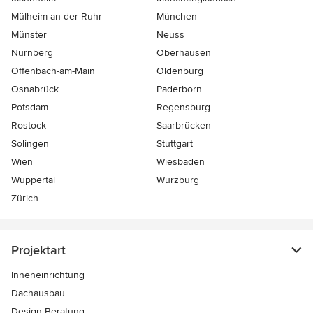
Mülheim-an-der-Ruhr
München
Münster
Neuss
Nürnberg
Oberhausen
Offenbach-am-Main
Oldenburg
Osnabrück
Paderborn
Potsdam
Regensburg
Rostock
Saarbrücken
Solingen
Stuttgart
Wien
Wiesbaden
Wuppertal
Würzburg
Zürich
Projektart
Inneneinrichtung
Dachausbau
Design-Beratung