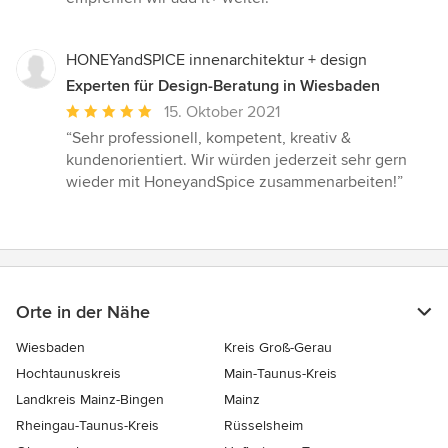
HONEYandSPICE innenarchitektur + design
Experten für Design-Beratung in Wiesbaden
Durchschnittliche
15. Oktober 2021
Bewertung:
“Sehr professionell, kompetent, kreativ &
5
kundenorientiert. Wir würden jederzeit sehr gern
von
wieder mit HoneyandSpice zusammenarbeiten!”
5
Sternen
Orte in der Nähe
Wiesbaden
Kreis Groß-Gerau
Hochtaunuskreis
Main-Taunus-Kreis
Landkreis Mainz-Bingen
Mainz
Rheingau-Taunus-Kreis
Rüsselsheim