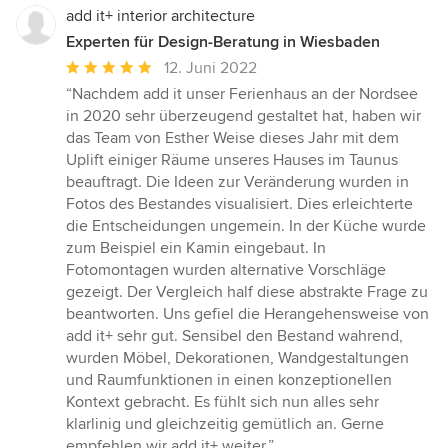
add it+ interior architecture
Experten für Design-Beratung in Wiesbaden
Durchschnittliche
12. Juni 2022
Bewertung:
“Nachdem add it unser Ferienhaus an der Nordsee
5
in 2020 sehr überzeugend gestaltet hat, haben wir
von
das Team von Esther Weise dieses Jahr mit dem
5
Uplift einiger Räume unseres Hauses im Taunus
Sternen
beauftragt. Die Ideen zur Veränderung wurden in
Fotos des Bestandes visualisiert. Dies erleichterte
die Entscheidungen ungemein. In der Küche wurde
zum Beispiel ein Kamin eingebaut. In
Fotomontagen wurden alternative Vorschläge
gezeigt. Der Vergleich half diese abstrakte Frage zu
beantworten. Uns gefiel die Herangehensweise von
add it+ sehr gut. Sensibel den Bestand wahrend,
wurden Möbel, Dekorationen, Wandgestaltungen
und Raumfunktionen in einen konzeptionellen
Kontext gebracht. Es fühlt sich nun alles sehr
klarlinig und gleichzeitig gemütlich an. Gerne
empfehlen wir add it+ weiter.”