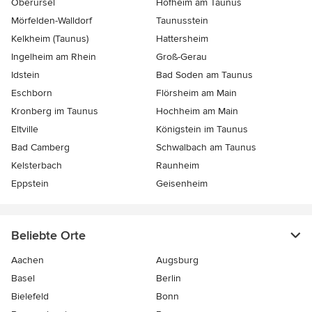
Oberursel
Hofheim am Taunus
Mörfelden-Walldorf
Taunusstein
Kelkheim (Taunus)
Hattersheim
Ingelheim am Rhein
Groß-Gerau
Idstein
Bad Soden am Taunus
Eschborn
Flörsheim am Main
Kronberg im Taunus
Hochheim am Main
Eltville
Königstein im Taunus
Bad Camberg
Schwalbach am Taunus
Kelsterbach
Raunheim
Eppstein
Geisenheim
Beliebte Orte
Aachen
Augsburg
Basel
Berlin
Bielefeld
Bonn