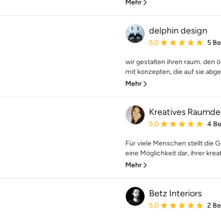
Mehr
delphin design
Durchschnittliche Bewe
5,0
5 B
wir gestalten ihren raum. den 
mit konzepten, die auf sie abge
Mehr
Kreatives Raumde
Durchschnittliche Bewe
5,0
4 B
Für viele Menschen stellt die 
eine Möglichkeit dar, ihrer kreati
Mehr
Betz Interiors
Durchschnittliche Bewe
5,0
2 B