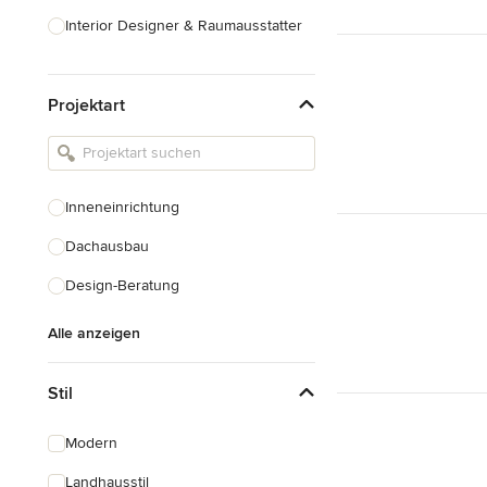
Interior Designer & Raumausstatter
Küchenplanung
Projektart
Landschaftsarchitekten
Armaturen & Sanitärbedarf
Beleuchtung
Inneneinrichtung
Einbauschränke
Dachausbau
Alle anzeigen
Design-Beratung
Alle anzeigen
Stil
Modern
Landhausstil