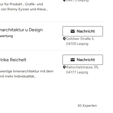
04275 Leipzig
r für Produkt-, Grafik- und
 von Ronny Eysser und Alexa...
narchitektur u Design
Nachricht
rtung: 5 von 5 Sternen
ewertung
Gohliser Straße 3,
04105 Leipzig
ike Reichelt
Nachricht
Rietschelstrasse, 55,
wertige Innenarchitektur mit dem
04177 Leipzig
t mehr Individualität...
30 Experten