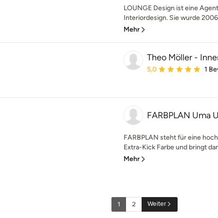
LOUNGE Design ist eine Agentu
Interiordesign. Sie wurde 2006
Mehr
Theo Möller - Inne
Durchschnittliche Bewe
5,0
1 B
FARBPLAN Uma Ulr
FARBPLAN steht für eine hoch
Extra-Kick Farbe und bringt dami
Mehr
Weiter
1
2