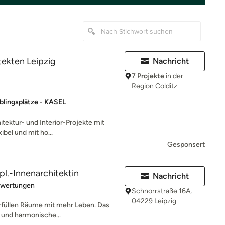
ekten Leipzig
Nachricht
7 Projekte
in der
Region Colditz
blingsplätze - KASEL
itektur- und Interior-Projekte mit
ibel und mit ho...
Gesponsert
ipl.-Innenarchitektin
Nachricht
rtung: 4.7 von 5 Sternen
ewertungen
Schnorrstraße 16A,
04229 Leipzig
 erfüllen Räume mit mehr Leben. Das
e und harmonische...