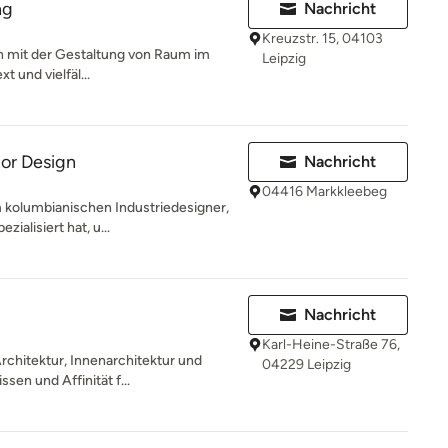
ng
Nachricht
Kreuzstr. 15, 04103
ich mit der Gestaltung von Raum im
Leipzig
t und vielfäl...
ior Design
Nachricht
04416 Markkleebeg
 kolumbianischen Industriedesigner,
zialisiert hat, u...
Nachricht
Karl-Heine-Straße 76,
Architektur, Innenarchitektur und
04229 Leipzig
en und Affinität f...