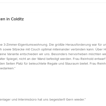
n in Colditz
ne 3-Zimmer-Eigentumswohnung. Die größte Herausforderung war für un
h sowie Sitzecke mit Couch optimal miteinander verbinden kann. Über H
eine Variante entschieden wir uns. Besonders hervorheben möchten wir
ter Spiegel, nicht an der Wand befestigt werden. Frau Reinhold entwarf
 den Seiten Platz für beleuchtete Regale und Stauraum bietet. Frau Rein
bedanken.”
nlager und Interimsbüro hat uns begeistert! Gern wieder.”