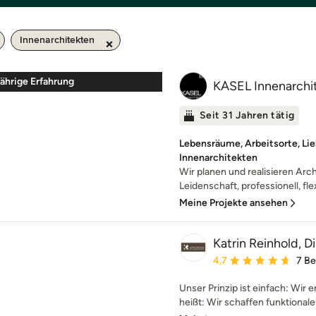
Innenarchitekten
ährige Erfahrung
KASEL Innenarchit
Seit 31 Jahren tätig
Lebensräume, Arbeitsorte, Lie
Innenarchitekten
Wir planen und realisieren Arch
Leidenschaft, professionell, flex
Meine Projekte ansehen
Katrin Reinhold, D
Durchschnittliche Bewe
4,7
7 B
Unser Prinzip ist einfach: Wir
heißt: Wir schaffen funktional