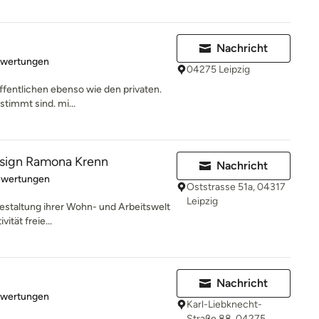
Nachricht
rtung: 5 von 5 Sternen
ewertungen
04275 Leipzig
öffentlichen ebenso wie den privaten.
stimmt sind. mi...
sign Ramona Krenn
Nachricht
rtung: 5 von 5 Sternen
ewertungen
Oststrasse 51a, 04317
Leipzig
Gestaltung ihrer Wohn- und Arbeitswelt
vität freie...
Nachricht
rtung: 5 von 5 Sternen
ewertungen
Karl-Liebknecht-
Straße 88, 04275