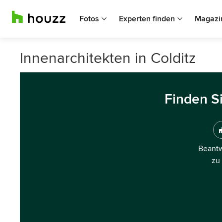
Fotos
Experten finden
Magazi
Innenarchitekten in Colditz
Finden S
Beantw
zu