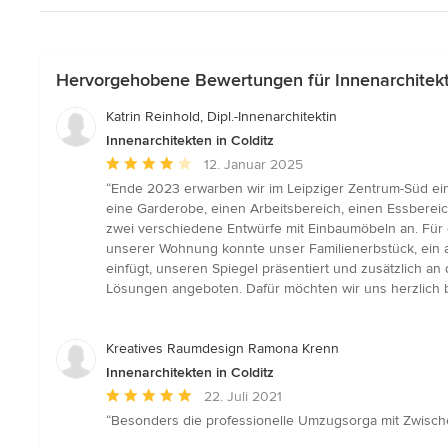
Hervorgehobene Bewertungen für Innenarchitekte
Katrin Reinhold, Dipl.-Innenarchitektin
Innenarchitekten in Colditz
Durchschnittliche
12. Januar 2025
Bewertung:
“Ende 2023 erwarben wir im Leipziger Zentrum-Süd ei
4
eine Garderobe, einen Arbeitsbereich, einen Essbereic
von
zwei verschiedene Entwürfe mit Einbaumöbeln an. Für 
5
unserer Wohnung konnte unser Familienerbstück, ein al
Sternen
einfügt, unseren Spiegel präsentiert und zusätzlich an
Lösungen angeboten. Dafür möchten wir uns herzlich 
Kreatives Raumdesign Ramona Krenn
Innenarchitekten in Colditz
Durchschnittliche
22. Juli 2021
Bewertung:
“Besonders die professionelle Umzugsorga mit Zwische
5