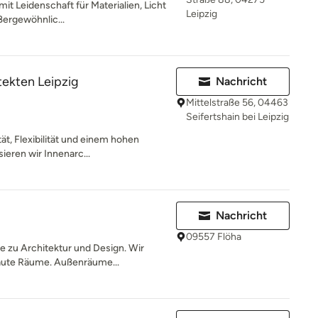
mit Leidenschaft für Materialien, Licht
Leipzig
ßergewöhnlic...
ekten Leipzig
Nachricht
Mittelstraße 56, 04463
Seifertshain bei Leipzig
tät, Flexibilität und einem hohen
ieren wir Innenarc...
Nachricht
09557 Flöha
le zu Architektur und Design. Wir
aute Räume. Außenräume...