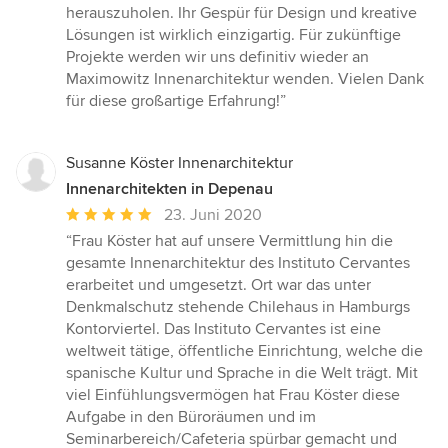
herauszuholen. Ihr Gespür für Design und kreative
Lösungen ist wirklich einzigartig. Für zukünftige
Projekte werden wir uns definitiv wieder an
Maximowitz Innenarchitektur wenden. Vielen Dank
für diese großartige Erfahrung!”
Susanne Köster Innenarchitektur
Innenarchitekten in Depenau
Durchschnittliche
23. Juni 2020
Bewertung:
“Frau Köster hat auf unsere Vermittlung hin die
5
gesamte Innenarchitektur des Instituto Cervantes
von
erarbeitet und umgesetzt. Ort war das unter
5
Denkmalschutz stehende Chilehaus in Hamburgs
Sternen
Kontorviertel. Das Instituto Cervantes ist eine
weltweit tätige, öffentliche Einrichtung, welche die
spanische Kultur und Sprache in die Welt trägt. Mit
viel Einfühlungsvermögen hat Frau Köster diese
Aufgabe in den Büroräumen und im
Seminarbereich/Cafeteria spürbar gemacht und