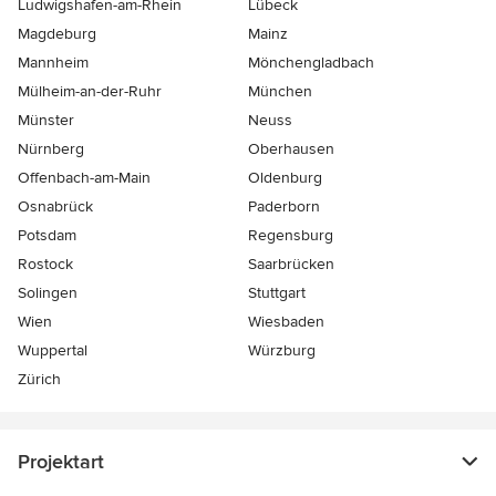
Ludwigshafen-am-Rhein
Lübeck
Magdeburg
Mainz
Mannheim
Mönchen­gladbach
Mülheim-an-der-Ruhr
München
Münster
Neuss
Nürnberg
Oberhausen
Offenbach-am-Main
Oldenburg
Osnabrück
Paderborn
Potsdam
Regensburg
Rostock
Saarbrücken
Solingen
Stuttgart
Wien
Wiesbaden
Wuppertal
Würzburg
Zürich
Projektart