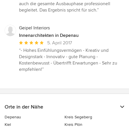
auch die gesamte Ausbauphase professionell
begleitet. Das Ergebnis spricht für sich.”
Geipel Interiors
Innenarchitekten in Depenau
Durchschnittliche
5. April 2017
Bewertung:
“- Hohes Einfühlungsvermögen - Kreativ und
5
Designstark - Innovativ - gute Planung -
von
Kostenbewusst - Übertrifft Erwartungen - Sehr zu
5
empfehlen!”
Sternen
Orte in der Nähe
Depenau
Kreis Segeberg
Kiel
Kreis Plön