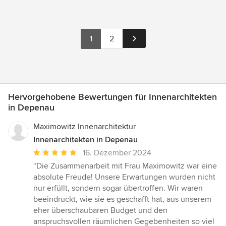
1
2
Hervorgehobene Bewertungen für Innenarchitekten
in Depenau
Maximowitz Innenarchitektur
Innenarchitekten in Depenau
Durchschnittliche
16. Dezember 2024
Bewertung:
“Die Zusammenarbeit mit Frau Maximowitz war eine
5
absolute Freude! Unsere Erwartungen wurden nicht
von
nur erfüllt, sondern sogar übertroffen. Wir waren
5
beeindruckt, wie sie es geschafft hat, aus unserem
Sternen
eher überschaubaren Budget und den
anspruchsvollen räumlichen Gegebenheiten so viel